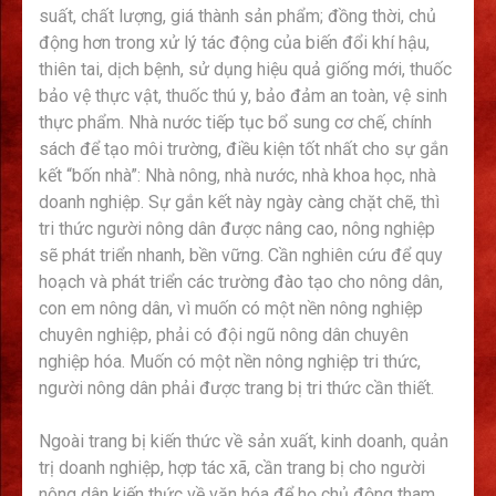
suất, chất lượng, giá thành sản phẩm; đồng thời, chủ
động hơn trong xử lý tác động của biến đổi khí hậu,
thiên tai, dịch bệnh, sử dụng hiệu quả giống mới, thuốc
bảo vệ thực vật, thuốc thú y, bảo đảm an toàn, vệ sinh
thực phẩm. Nhà nước tiếp tục bổ sung cơ chế, chính
sách để tạo môi trường, điều kiện tốt nhất cho sự gắn
kết “bốn nhà”: Nhà nông, nhà nước, nhà khoa học, nhà
doanh nghiệp. Sự gắn kết này ngày càng chặt chẽ, thì
tri thức người nông dân được nâng cao, nông nghiệp
sẽ phát triển nhanh, bền vững. Cần nghiên cứu để quy
hoạch và phát triển các trường đào tạo cho nông dân,
con em nông dân, vì muốn có một nền nông nghiệp
chuyên nghiệp, phải có đội ngũ nông dân chuyên
nghiệp hóa. Muốn có một nền nông nghiệp tri thức,
người nông dân phải được trang bị tri thức cần thiết.
Ngoài trang bị kiến thức về sản xuất, kinh doanh, quản
trị doanh nghiệp, hợp tác xã, cần trang bị cho người
nông dân kiến thức về văn hóa để họ chủ động tham