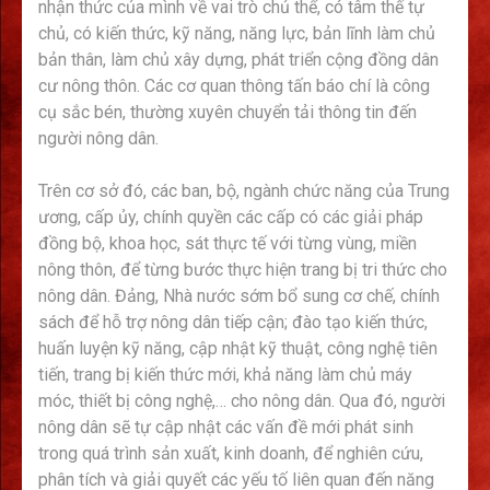
nhận thức của mình về vai trò chủ thể, có tâm thế tự
chủ, có kiến thức, kỹ năng, năng lực, bản lĩnh làm chủ
bản thân, làm chủ xây dựng, phát triển cộng đồng dân
cư nông thôn. Các cơ quan thông tấn báo chí là công
cụ sắc bén, thường xuyên chuyển tải thông tin đến
người nông dân.
Trên cơ sở đó, các ban, bộ, ngành chức năng của Trung
ương, cấp ủy, chính quyền các cấp có các giải pháp
đồng bộ, khoa học, sát thực tế với từng vùng, miền
nông thôn, để từng bước thực hiện trang bị tri thức cho
nông dân. Đảng, Nhà nước sớm bổ sung cơ chế, chính
sách để hỗ trợ nông dân tiếp cận; đào tạo kiến thức,
huấn luyện kỹ năng, cập nhật kỹ thuật, công nghệ tiên
tiến, trang bị kiến thức mới, khả năng làm chủ máy
móc, thiết bị công nghệ,… cho nông dân. Qua đó, người
nông dân sẽ tự cập nhật các vấn đề mới phát sinh
trong quá trình sản xuất, kinh doanh, để nghiên cứu,
phân tích và giải quyết các yếu tố liên quan đến năng