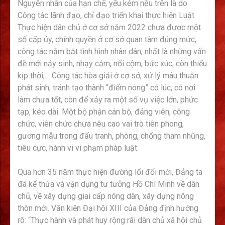
Nguyên nhân của hạn chế, yếu kém nêu trên là do:
Công tác lãnh đạo, chỉ đạo triển khai thực hiện Luật
Thực hiện dân chủ ở cơ sở năm 2022 chưa được một
số cấp ủy, chính quyền ở cơ sở quan tâm đúng mức;
công tác nắm bắt tình hình nhân dân, nhất là những vấn
đề mới nảy sinh, nhạy cảm, nổi cộm, bức xúc, còn thiếu
kịp thời,… Công tác hòa giải ở cơ sở, xử lý mâu thuẫn
phát sinh, tránh tạo thành “điểm nóng” có lúc, có nơi
làm chưa tốt, còn để xảy ra một số vụ việc lớn, phức
tạp, kéo dài. Một bộ phận cán bộ, đảng viên, công
chức, viên chức chưa nêu cao vai trò tiên phong,
gương mẫu trong đấu tranh, phòng, chống tham nhũng,
tiêu cực, hành vi vi phạm pháp luật.
Qua hơn 35 năm thực hiện đường lối đổi mới, Đảng ta
đã kế thừa và vận dụng tư tưởng Hồ Chí Minh về dân
chủ, về xây dựng giai cấp nông dân, xây dựng nông
thôn mới. Văn kiện Đại hội XIII của Đảng định hướng
rõ: “Thực hành và phát huy rộng rãi dân chủ xã hội chủ