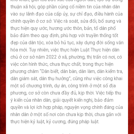
thuận xã hội, góp phần củng cố niềm tin của nhân dân
vào sự lãnh đạo của cấp ủy, sự chỉ đạo, điều hành của
chính quyền ở cơ sở. Việc rà soát, sửa đổi, bổ sung và
thực hiện quy ước, hương ước thôn, bản, tổ dân phố
bảo đảm theo quy định, phù hợp với truyền thống tốt
đẹp của dân tộc, xóa bỏ hủ tục, xây dựng đời sống văn
hóa mới. Tuy nhiên, việc thực hiện Luật Thực hiện dân
chủ ở cơ sở năm 2022 ở xã, phường, thị trấn có nơi, có
việc còn hình thức, chưa thực chất; trong thực hiện
phương châm “Dân biết, dân bàn, dân làm, dân kiểm tra,
dân giám sát, dân thụ hưởng”, cũng như việc công khai
một số chương trình, dự án, công trình ở một số địa
phương, cơ sở còn chưa đầy đủ, kịp thời. Việc tiếp thu
ý kiến của nhân dân, giải quyết kiến nghị, bảo đảm
quyền và lợi ích hợp pháp, nguyện vọng chính đáng của
nhân dân ở một số nơi còn chưa kịp thời, chưa gắn với
thực hiện kỷ luật, kỷ cương, đúng pháp luật.