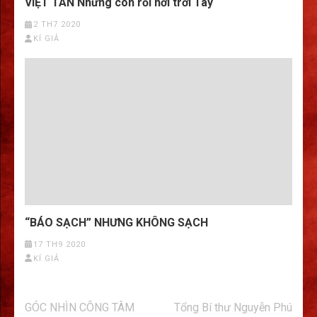
VIỆT TÂN Những con rối nơi trời Tây
2 TH7 2020
KÍ GIẢ
“BÁO SẠCH” NHƯNG KHÔNG SẠCH
17 TH9 2020
KÍ GIẢ
Điều
GÓC NHÌN CÔNG TÂM
Tổng Bí thư Nguyễn Phú