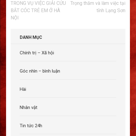
hướng
TRONG VỤ VIỆC GIẢI CỨU
Trọng thăm và làm việc tại
bài
BẮT CÓC TRẺ EM Ở HÀ
tỉnh Lạng Sơn
viết
NỘI
DANH MỤC
Chính trị – Xã hội
Góc nhìn – bình luận
Hài
Nhân vật
Tin tức 24h