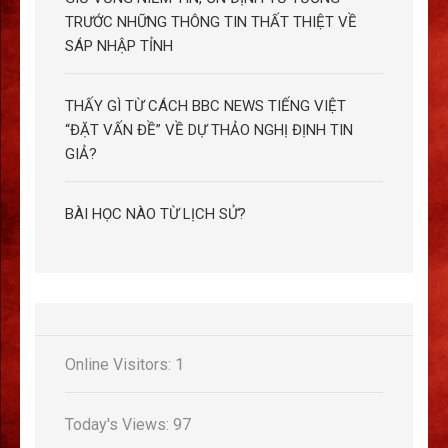
TRƯỚC NHỮNG THÔNG TIN THẤT THIỆT VỀ
SÁP NHẬP TỈNH
THẤY GÌ TỪ CÁCH BBC NEWS TIẾNG VIỆT
“ĐẶT VẤN ĐỀ” VỀ DỰ THẢO NGHỊ ĐỊNH TIN
GIẢ?
BÀI HỌC NÀO TỪ LỊCH SỬ?
Online Visitors:
1
Today's Views:
97