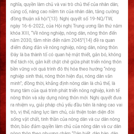
nghĩa, quyền làm chủ và vai trò chủ thể của nhân dân;
củng cố, nâng cao niềm tin của nhân dân, tăng cường
đồng thuận xã hội”(13). Nghị quyết số 19-NQ/TW,
ngày 16-6-2022, của Hội nghị Trung ương lần thứ năm
khóa XIII, “Về nông nghiệp, nông dân, nông thôn đến
năm 2030, tầm nhìn đến năm 2045″(14) đề ra quan
điểm đúng đắn về nông nghiệp, nông dân, nông thôn.
Đây là ba thành tố có quan hệ mật thiết, gắn bó, không
thể tách rời, gắn kết chặt chẽ giữa phát triển nông thôn
bền vững với quá trình đô thị hóa theo hướng “nông
nghiệp sinh thái, nông thôn hiện đại, nông dân văn
minh”; đồng thời, khẳng định nông dân là chủ thể, là
trung tâm của quá trình phát triển nông nghiệp, kinh tế
nông thôn và xây dựng nông thôn mới. Nghị quyết đưa
ra nhiệm vụ, giải pháp chủ yếu đầu tiên là nâng cao vai
trò, vị thế, năng lực làm chủ, cải thiện toàn diện đời
sống vật chất, tinh thần của nông dân và cư dân nông
thôn; bảo đảm quyền làm chủ của nông dân và cư dân
nông thôn theo phương châm “Dân biết, dân bàn, dân