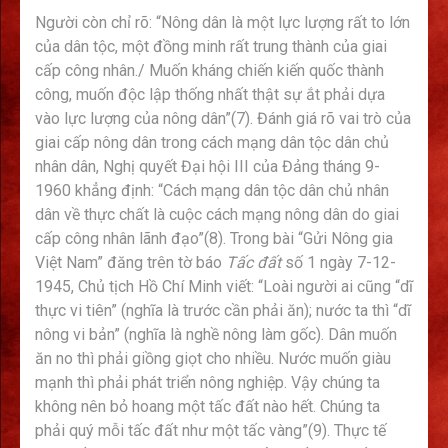
Người còn chỉ rõ: “Nông dân là một lực lượng rất to lớn
của dân tộc, một đồng minh rất trung thành của giai
cấp công nhân./ Muốn kháng chiến kiến quốc thành
công, muốn độc lập thống nhất thật sự ắt phải dựa
vào lực lượng của nông dân”(7). Đánh giá rõ vai trò của
giai cấp nông dân trong cách mạng dân tộc dân chủ
nhân dân, Nghị quyết Đại hội III của Đảng tháng 9-
1960 khẳng định: “Cách mạng dân tộc dân chủ nhân
dân về thực chất là cuộc cách mạng nông dân do giai
cấp công nhân lãnh đạo”(8). Trong bài “Gửi Nông gia
Việt Nam” đăng trên tờ báo
Tấc đất
số 1 ngày 7-12-
1945, Chủ tịch Hồ Chí Minh viết: “Loài người ai cũng “dĩ
thực vi tiên” (nghĩa là trước cần phải ăn); nước ta thì “dĩ
nông vi bản” (nghĩa là nghề nông làm gốc). Dân muốn
ăn no thì phải giồng giọt cho nhiều. Nước muốn giàu
mạnh thì phải phát triển nông nghiệp. Vậy chúng ta
không nên bỏ hoang một tấc đất nào hết. Chúng ta
phải quý mỗi tấc đất như một tấc vàng”(9). Thực tế