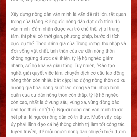
Xây dựng nông dân văn minh là vấn đề rất lớn, rất quan
trọng của Đảng. Để người nông dân đạt đến trình độ
văn minh, đảm nhận được vai trò chủ thể, vị trí trung
tâm, thì phải có thời gian, phương pháp, bước đi tích
cực, cụ thể. Theo đánh giá của Trung ương, thu nhập và
đời sống vật chất, tinh thần của cư dân nông thôn
không ngừng được cải thiện, tỷ lệ hộ nghèo giảm
nhanh, số hộ khá và giàu tăng. Tuy nhiên, “Đào tạo
nghề, giải quyết việc làm, chuyển dịch cơ cấu lao động
nông thôn còn nhiều bất cập; lao động nông thôn có xu
hướng già hóa; năng suất lao động và thu nhập bình
quân của cư dân nông thôn còn thấp, tỷ lệ hộ nghèo
còn cao, nhất là ở vùng sâu, vùng xa, vùng đồng bào
dân tộc thiểu số”(15). Người nông dân văn minh trước
hết phải là người nông dân có tri thức. Muốn vậy, cấp
ủy phải lãnh đạo cả hệ thống chính trị làm tốt công tác
tuyên truyền, để mỗi người nông dân chuyển biến được