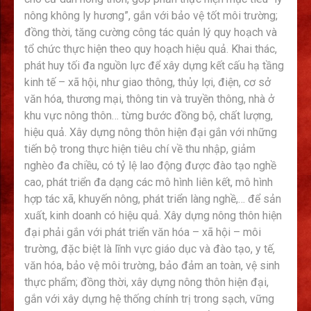
nông không ly hương”, gắn với bảo vệ tốt môi trường;
đồng thời, tăng cường công tác quản lý quy hoạch và
tổ chức thực hiện theo quy hoạch hiệu quả. Khai thác,
phát huy tối đa nguồn lực để xây dựng kết cấu hạ tầng
kinh tế – xã hội, như giao thông, thủy lợi, điện, cơ sở
văn hóa, thương mại, thông tin và truyền thông, nhà ở
khu vực nông thôn… từng bước đồng bộ, chất lượng,
hiệu quả. Xây dựng nông thôn hiện đại gắn với những
tiến bộ trong thực hiện tiêu chí về thu nhập, giảm
nghèo đa chiều, có tỷ lệ lao động được đào tạo nghề
cao, phát triển đa dạng các mô hình liên kết, mô hình
hợp tác xã, khuyến nông, phát triển làng nghề,… để sản
xuất, kinh doanh có hiệu quả. Xây dựng nông thôn hiện
đại phải gắn với phát triển văn hóa – xã hội – môi
trường, đặc biệt là lĩnh vực giáo dục và đào tạo, y tế,
văn hóa, bảo vệ môi trường, bảo đảm an toàn, vệ sinh
thực phẩm; đồng thời, xây dựng nông thôn hiện đại,
gắn với xây dựng hệ thống chính trị trong sạch, vững