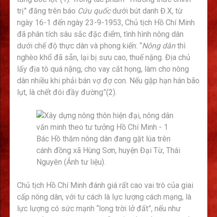
trị” đăng trên báo
Cứu quốc
dưới bút danh Đ.X, từ
ngày 16-1 đến ngày 23-9-1953, Chủ tịch Hồ Chí Minh
đã phân tích sâu sắc đặc điểm, tình hình nông dân
dưới chế độ thực dân và phong kiến: “
Nông dân
thì
nghèo khổ đã sẵn, lại bị sưu cao, thuế nặng. Địa chủ
lấy địa tô quá nặng, cho vay cắt họng, làm cho nông
dân nhiều khi phải bán vợ đợ con. Nếu gặp hạn hán bão
lụt, là chết đói đầy đường”(2).
Bác Hồ thăm nông dân đang gặt lúa trên
cánh đồng xã Hùng Sơn, huyện Đại Từ, Thái
Nguyên (Ảnh tư liệu).
Chủ tịch Hồ Chí Minh đánh giá rất cao vai trò của giai
cấp nông dân, với tư cách là lực lượng cách mạng, là
lực lượng có sức mạnh “long trời lở đất”, nếu như