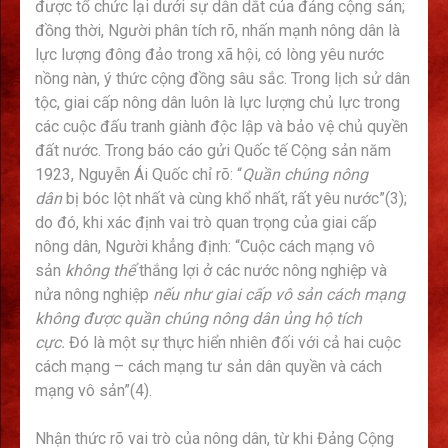
được tổ chức lại dưới sự dẫn dắt của đảng cộng sản;
đồng thời, Người phân tích rõ, nhấn mạnh nông dân là
lực lượng đông đảo trong xã hội, có lòng yêu nước
nồng nàn, ý thức cộng đồng sâu sắc. Trong lịch sử dân
tộc, giai cấp nông dân luôn là lực lượng chủ lực trong
các cuộc đấu tranh giành độc lập và bảo vệ chủ quyền
đất nước. Trong báo cáo gửi Quốc tế Cộng sản năm
1923, Nguyễn Ái Quốc chỉ rõ: “
Quần chúng nông
dân
bị bóc lột nhất và cùng khổ nhất, rất yêu nước”(3);
do đó, khi xác định vai trò quan trọng của giai cấp
nông dân, Người khẳng định: “Cuộc cách mạng vô
sản
không thể
thắng lợi ở các nước nông nghiệp và
nửa nông nghiệp
nếu như giai cấp vô sản cách mạng
không được quần chúng nông dân ủng hộ tích
cực.
Đó là một sự thực hiển nhiên đối với cả hai cuộc
cách mạng – cách mạng tư sản dân quyền và cách
mạng vô sản”(4).
Nhận thức rõ vai trò của nông dân, từ khi Đảng Cộng