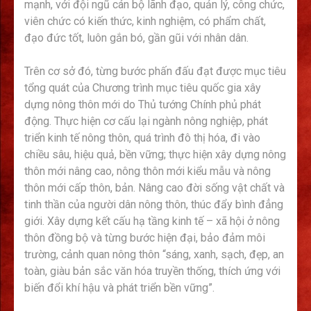
mạnh, với đội ngũ cán bộ lãnh đạo, quản lý, công chức,
viên chức có kiến thức, kinh nghiệm, có phẩm chất,
đạo đức tốt, luôn gắn bó, gần gũi với nhân dân.
Trên cơ sở đó, từng bước phấn đấu đạt được mục tiêu
tổng quát của Chương trình mục tiêu quốc gia xây
dựng nông thôn mới do Thủ tướng Chính phủ phát
động. Thực hiện cơ cấu lại ngành nông nghiệp, phát
triển kinh tế nông thôn, quá trình đô thị hóa, đi vào
chiều sâu, hiệu quả, bền vững; thực hiện xây dựng nông
thôn mới nâng cao, nông thôn mới kiểu mẫu và nông
thôn mới cấp thôn, bản. Nâng cao đời sống vật chất và
tinh thần của người dân nông thôn, thúc đẩy bình đẳng
giới. Xây dựng kết cấu hạ tầng kinh tế – xã hội ở nông
thôn đồng bộ và từng bước hiện đại, bảo đảm môi
trường, cảnh quan nông thôn “sáng, xanh, sạch, đẹp, an
toàn, giàu bản sắc văn hóa truyền thống, thích ứng với
biến đổi khí hậu và phát triển bền vững”.