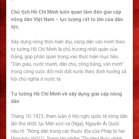
Chủ tịch Hồ Chí Minh luôn quan tâm đến giai cấp
nông dân Việt Nam – lực lượng rất to lớn của dân
tộc.
Xây dựng nông thôn hiện đại, nông dân văn minh theo
tư tưởng Hồ Chí Minh là chủ trương nhất quán của
Đảng, góp phần quan trọng vào thực hiện mục tiêu
“Dân giàu, nước mạnh, dân chủ, công bằng, văn minh”
trong công cuộc đổi mới đất nước theo định hướng xã
hội chủ nghĩa ở nước ta.
Tư tưởng Hồ Chí Minh về xây dựng giai cấp nông
dân
Tháng 10-1923, tham luận ở Hội nghị quốc tế nông dân
lần thứ nhất, tại Mát-xcơ-va (Nga), Nguyễn Ái Quốc
nêu rõ: “Nông dân trong các thuộc địa của Pháp bị hai
tầng bóc lột”(1). Trong tác phẩm “Thường thức chính