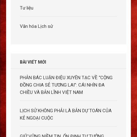
Tư liệu
Văn hóa Lịch sử
BÀI VIẾT MỚI
PHẢN BÁC LUẬN ĐIỆU XUYÊN TẠC VỀ “CỘNG
ĐỒNG CHIA SẺ TƯƠNG LAI”: CÁI NHÌN ĐA
CHIỀU VÀ BẢN LĨNH VIỆT NAM
LỊCH SỬ KHÔNG PHẢI LÀ BẢN DỰ TOÁN CỦA
KẺ NGOẠI CUỘC
GIỮ VỮNG NIỀM TIN, ỔN ĐỊNH TƯ TƯỞNG