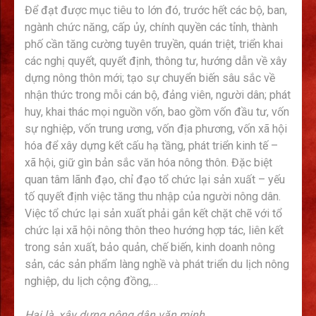
Để đạt được mục tiêu to lớn đó, trước hết các bộ, ban,
ngành chức năng, cấp ủy, chính quyền các tỉnh, thành
phố cần tăng cường tuyên truyền, quán triệt, triển khai
các nghị quyết, quyết định, thông tư, hướng dẫn về xây
dựng nông thôn mới; tạo sự chuyển biến sâu sắc về
nhận thức trong mỗi cán bộ, đảng viên, người dân; phát
huy, khai thác mọi nguồn vốn, bao gồm vốn đầu tư, vốn
sự nghiệp, vốn trung ương, vốn địa phương, vốn xã hội
hóa để xây dựng kết cấu hạ tầng, phát triển kinh tế –
xã hội, giữ gìn bản sắc văn hóa nông thôn. Đặc biệt
quan tâm lãnh đạo, chỉ đạo tổ chức lại sản xuất – yếu
tố quyết định việc tăng thu nhập của người nông dân.
Việc tổ chức lại sản xuất phải gắn kết chặt chẽ với tổ
chức lại xã hội nông thôn theo hướng hợp tác, liên kết
trong sản xuất, bảo quản, chế biến, kinh doanh nông
sản, các sản phẩm làng nghề và phát triển du lịch nông
nghiệp, du lịch cộng đồng,…
Hai là, xây dựng nông dân văn minh.