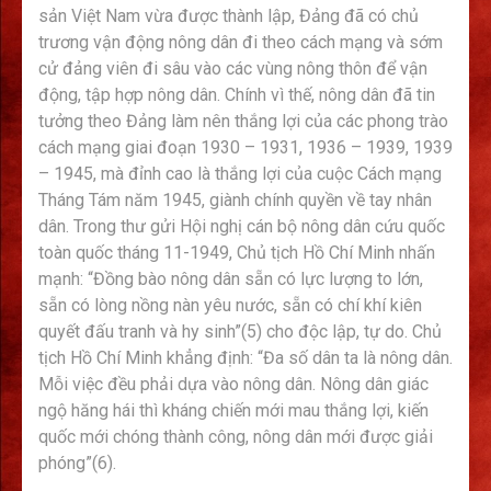
sản Việt Nam vừa được thành lập, Đảng đã có chủ
trương vận động nông dân đi theo cách mạng và sớm
cử đảng viên đi sâu vào các vùng nông thôn để vận
động, tập hợp nông dân. Chính vì thế, nông dân đã tin
tưởng theo Đảng làm nên thắng lợi của các phong trào
cách mạng giai đoạn 1930 – 1931, 1936 – 1939, 1939
– 1945, mà đỉnh cao là thắng lợi của cuộc Cách mạng
Tháng Tám năm 1945, giành chính quyền về tay nhân
dân. Trong thư gửi Hội nghị cán bộ nông dân cứu quốc
toàn quốc tháng 11-1949, Chủ tịch Hồ Chí Minh nhấn
mạnh: “Đồng bào nông dân sẵn có lực lượng to lớn,
sẵn có lòng nồng nàn yêu nước, sẵn có chí khí kiên
quyết đấu tranh và hy sinh”(5) cho độc lập, tự do. Chủ
tịch Hồ Chí Minh khẳng định: “Đa số dân ta là nông dân.
Mỗi việc đều phải dựa vào nông dân. Nông dân giác
ngộ hăng hái thì kháng chiến mới mau thắng lợi, kiến
quốc mới chóng thành công, nông dân mới được giải
phóng”(6).