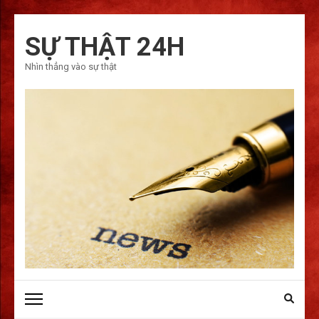
Bỏ
qua
SỰ THẬT 24H
và
Nhìn thẳng vào sự thật
tới
nội
dung
(ấn
Enter)