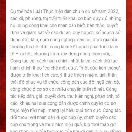
Cụ thể hóa Luật Thực hiện dân chủ ở cơ sở năm 2022,
các xã, phường, thị trấn triển khai cơ bản đầy đủ những
nội dung công khai cho nhân dân biết, bàn thảo, quyết
định và giám sát về các dự án, quy hoạch, kế hoạch sử
dụng đất, khu, cụm công nghiệp, dân cư; mức giá bồi
thường thu hồi đất; công khai kế hoạch phát triển kinh
tế – xã hội, chương trình xây dựng nông thôn mới,…
Công tác cải cách hành chính, nhất là cải cách thủ tục
hành chính theo “cơ chế một cửa”, “một cửa liên thông”,
được triển khai tích cực; ý thức trách nhiệm, tinh thần,
thái độ phục vụ tổ chức, công dân của đội ngũ cán bộ,
công chức ở cơ sở có nhiều chuyển biến rõ nét. Công
tác tiếp dân, giải quyết đơn, thư kiến nghị, phản ánh, tố
cáo, khiếu nại của công dân được chính quyền cơ sở
thực hiện nền nếp, mang lại hiệu quả tích cực. Công tác
đối thoại với nhân dân được cấp ủy, chính quyền các
cấp chú trọng và thực hiện hiệu quả, kịp thời tháo gỡ
khó khăn, giải tỏa bức xúc của người dân, tạo sự đồng