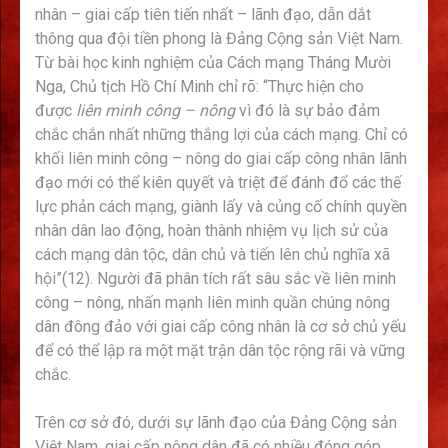
nhân – giai cấp tiên tiến nhất – lãnh đạo, dẫn dắt
thông qua đội tiền phong là Đảng Cộng sản Việt Nam.
Từ bài học kinh nghiệm của Cách mạng Tháng Mười
Nga, Chủ tịch Hồ Chí Minh chỉ rõ: “Thực hiện cho
được
liên minh công – nông
vì đó là sự bảo đảm
chắc chắn nhất những thắng lợi của cách mạng. Chỉ có
khối liên minh công – nông do giai cấp công nhân lãnh
đạo mới có thể kiên quyết và triệt để đánh đổ các thế
lực phản cách mạng, giành lấy và củng cố chính quyền
nhân dân lao động, hoàn thành nhiệm vụ lịch sử của
cách mạng dân tộc, dân chủ và tiến lên chủ nghĩa xã
hội”(12). Người đã phân tích rất sâu sắc về liên minh
công – nông, nhấn mạnh liên minh quần chúng nông
dân đông đảo với giai cấp công nhân là cơ sở chủ yếu
để có thể lập ra một mặt trận dân tộc rộng rãi và vững
chắc.
Trên cơ sở đó, dưới sự lãnh đạo của Đảng Cộng sản
Việt Nam, giai cấp nông dân đã có nhiều đóng góp