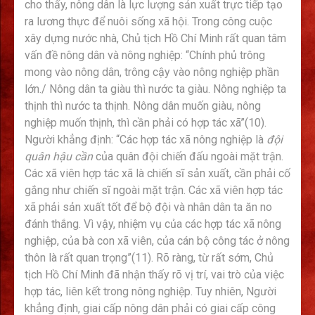
cho thấy, nông dân là lực lượng sản xuất trực tiếp tạo
ra lương thực để nuôi sống xã hội. Trong công cuộc
xây dựng nước nhà, Chủ tịch Hồ Chí Minh rất quan tâm
vấn đề nông dân và nông nghiệp: “Chính phủ trông
mong vào nông dân, trông cậy vào nông nghiệp phần
lớn./ Nông dân ta giàu thì nước ta giàu. Nông nghiệp ta
thịnh thì nước ta thịnh. Nông dân muốn giàu, nông
nghiệp muốn thịnh, thì cần phải có hợp tác xã”(10).
Người khẳng định: “Các hợp tác xã nông nghiệp là
đội
quân hậu cần
của quân đội chiến đấu ngoài mặt trận.
Các xã viên hợp tác xã là chiến sĩ sản xuất, cần phải cố
gắng như chiến sĩ ngoài mặt trận. Các xã viên hợp tác
xã phải sản xuất tốt để bộ đội và nhân dân ta ăn no
đánh thắng. Vì vậy, nhiệm vụ của các hợp tác xã nông
nghiệp, của bà con xã viên, của cán bộ công tác ở nông
thôn là rất quan trọng”(11). Rõ ràng, từ rất sớm, Chủ
tịch Hồ Chí Minh đã nhận thấy rõ vị trí, vai trò của việc
hợp tác, liên kết trong nông nghiệp. Tuy nhiên, Người
khẳng định, giai cấp nông dân phải có giai cấp công