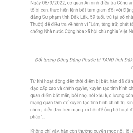
Ngày 08/9/2022, cơ quan An ninh điều tra Công an 
tố bị can, thực hiện lệnh bắt tạm giam đối với Đ
đẳng Sư phạm tỉnh Đắk Lắk, 59 tuổi, trú tại số 
Thuột) để điều tra về hành vi “Làm, tàng trữ, phát 
chống Nhà nước Cộng hòa xã hội chủ nghĩa Việt N
Đối tượng Đặng Đăng Phước bị TAND tỉnh Đăk L
Từ khi hoạt động đến thời điểm bị bắt, hắn đã đăng
đạo cấp cao và chính quyền, xuyên tạc tình hình chí
quan điểm bất mãn, bôi nhọ, nói xấu lực lượng cô
mạng quan tâm để xuyên tạc tình hình chính trị, ki
nhóm, diễn đàn trên mạng xã hội để ủng hộ hoạt 
pháp”…
Không chỉ vậy, hắn còn thường xuyên moc nối, lôi