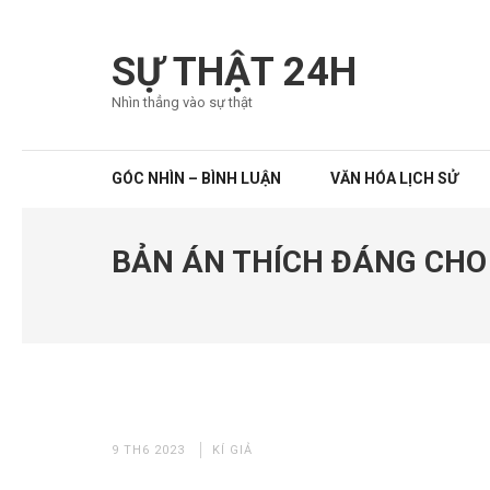
Bỏ
qua
SỰ THẬT 24H
và
Nhìn thẳng vào sự thật
tới
nội
dung
GÓC NHÌN – BÌNH LUẬN
VĂN HÓA LỊCH SỬ
(ấn
Enter)
BẢN ÁN THÍCH ĐÁNG CHO
9 TH6 2023
KÍ GIẢ