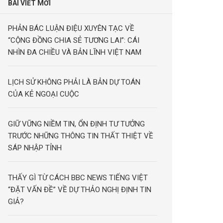
BÀI VIẾT MỚI
PHẢN BÁC LUẬN ĐIỆU XUYÊN TẠC VỀ
“CỘNG ĐỒNG CHIA SẺ TƯƠNG LAI”: CÁI
NHÌN ĐA CHIỀU VÀ BẢN LĨNH VIỆT NAM
LỊCH SỬ KHÔNG PHẢI LÀ BẢN DỰ TOÁN
CỦA KẺ NGOẠI CUỘC
GIỮ VỮNG NIỀM TIN, ỔN ĐỊNH TƯ TƯỞNG
TRƯỚC NHỮNG THÔNG TIN THẤT THIỆT VỀ
SÁP NHẬP TỈNH
THẤY GÌ TỪ CÁCH BBC NEWS TIẾNG VIỆT
“ĐẶT VẤN ĐỀ” VỀ DỰ THẢO NGHỊ ĐỊNH TIN
GIẢ?