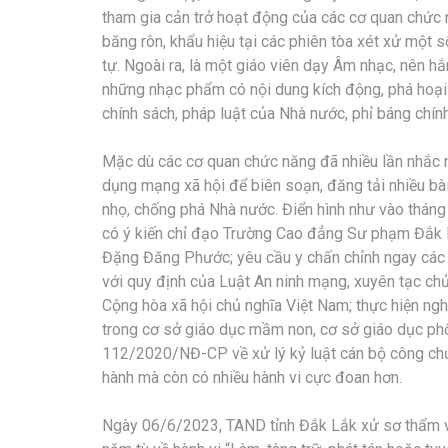
tham gia cản trở hoạt động của các cơ quan chức n
băng rôn, khẩu hiệu tại các phiên tòa xét xử một s
tự. Ngoài ra, là một giáo viên dạy Âm nhạc, nên hắ
những nhạc phẩm có nội dung kích động, phá hoại 
chính sách, pháp luật của Nhà nước, phỉ báng chí
Mặc dù các cơ quan chức năng đã nhiều lần nhắc n
dụng mạng xã hội để biên soạn, đăng tải nhiều bài 
nhọ, chống phá Nhà nước. Điển hình như vào tháng
có ý kiến chỉ đạo Trường Cao đẳng Sư phạm Đắk L
Đặng Đăng Phước; yêu cầu y chấn chỉnh ngay các ho
với quy định của Luật An ninh mạng, xuyên tạc ch
Cộng hòa xã hội chủ nghĩa Việt Nam; thực hiện n
trong cơ sở giáo dục mầm non, cơ sở giáo dục phổ
112/2020/NĐ-CP về xử lý kỷ luật cán bộ công ch
hành mà còn có nhiều hành vi cực đoan hơn.
Ngày 06/6/2023, TAND tỉnh Đắk Lắk xử sơ thẩm v