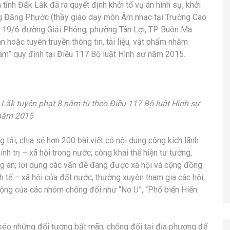
tỉnh Đắk Lắk đã ra quyết định khởi tố vụ án hình sự, khởi
ặng Đăng Phước (thầy giáo dạy môn Âm nhạc tại Trường Cao
nhà 19/6 đường Giải Phóng, phường Tân Lợi, TP Buôn Ma
tán hoặc tuyên truyền thông tin, tài liệu, vật phẩm nhằm
am” quy định tại Điều 117 Bộ luật Hình sự năm 2015.
ăk tuyên phạt 8 năm tù theo Điều 117 Bộ luật Hình sự
năm 2015
 tải, chia sẻ hơn 200 bài viết có nội dung công kích lãnh
nh trị – xã hội trong nước; công khai thể hiện tư tưởng,
ng an; lợi dụng các vấn đề đang được xã hội và cộng đồng
nh tế – xã hội của đất nước; thường xuyên tham gia các hội,
động của các nhóm chống đối như “No U”, “Phổ biến Hiến
 kéo những đối tượng bất mãn, chống đối tại địa phương để