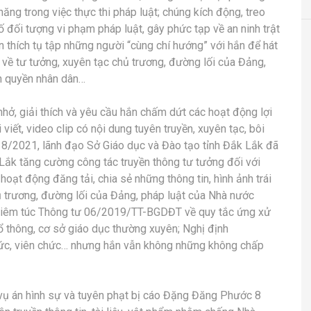
ăng trong việc thực thi pháp luật; chúng kích động, treo
ố đối tượng vi phạm pháp luật, gây phức tạp về an ninh trật
n thích tụ tập những người “cùng chí hướng” với hắn để hát
về tư tưởng, xuyên tạc chủ trương, đường lối của Đảng,
nh quyền nhân dân…
hở, giải thích và yêu cầu hắn chấm dứt các hoạt động lợi
viết, video clip có nội dung tuyên truyền, xuyên tạc, bôi
 8/2021, lãnh đạo Sở Giáo dục và Đào tạo tỉnh Đắk Lắk đã
ắk tăng cường công tác truyền thông tư tưởng đối với
ạt động đăng tải, chia sẻ những thông tin, hình ảnh trái
ủ trương, đường lối của Đảng, pháp luật của Nhà nước
ghiêm túc Thông tư 06/2019/TT-BGDĐT về quy tắc ứng xử
 thông, cơ sở giáo dục thường xuyên; Nghị định
ức, viên chức… nhưng hắn vẫn không những không chấp
ụ án hình sự và tuyên phạt bị cáo Đặng Đăng Phước 8