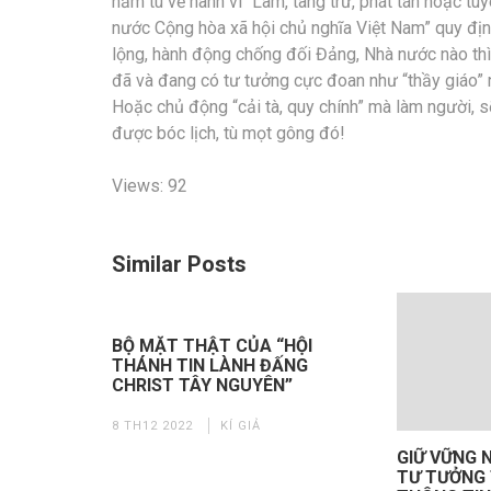
năm tù về hành vi “Làm, tàng trữ, phát tán hoặc tu
nước Cộng hòa xã hội chủ nghĩa Việt Nam” quy định
lộng, hành động chống đối Đảng, Nhà nước nào thì 
đã và đang có tư tưởng cực đoan như “thầy giáo” 
Hoặc chủ động “cải tà, quy chính” mà làm người, 
được bóc lịch, tù mọt gông đó!
Views: 92
Similar Posts
BỘ MẶT THẬT CỦA “HỘI
THÁNH TIN LÀNH ĐẤNG
CHRIST TÂY NGUYÊN”
8 TH12 2022
KÍ GIẢ
GIỮ VỮNG N
TƯ TƯỞNG