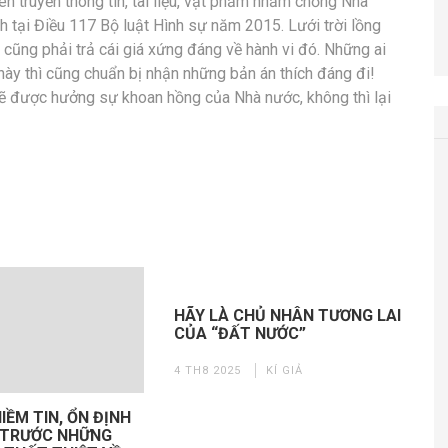
yên truyền thông tin, tài liệu, vật phẩm nhằm chống Nhà
 tại Điều 117 Bộ luật Hình sự năm 2015. Lưới trời lồng
cũng phải trả cái giá xứng đáng về hành vi đó. Những ai
này thì cũng chuẩn bị nhận những bản án thích đáng đi!
sẽ được hưởng sự khoan hồng của Nhà nước, không thì lại
HÃY LÀ CHỦ NHÂN TƯƠNG LAI
CỦA “ĐẤT NƯỚC”
4 TH8 2025
KÍ GIẢ
IỀM TIN, ỔN ĐỊNH
 TRƯỚC NHỮNG