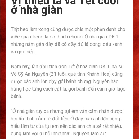
Vị thiếu tá và Tết cuối
ở nhà giàn
Thịt heo làm xong cũng được chia một phần dành cho
việc quan trọng là gói bánh chưng. Ở nhà giàn DK 1
những năm gần đây đã có đầy đủ lá dong, đậu xanh
và gạo nếp.
Năm nay, lần đầu tiên đón Tết ở nhà giàn DK 1, hạ sĩ
Võ Sỹ An Nguyên (21 tuổi, quê tỉnh Khánh Hòa) cũng
được các anh lớn dạy gói bánh chưng. Nguyên hào
hứng học từng cách cắt lá, gói bánh đến canh giờ luộc
bánh.
“Ở nhà giàn tuy xa nhưng tụi em vẫn cảm nhận được
hơi ấm tình cảm từ đất liền. Ở đây các anh lớn cũng
hiểu tâm tư của tụi em nên các anh chia sẻ rất nhiều,
cũng làm vơi đi nỗi nhớ nhà”, Nguyên tâm sự.