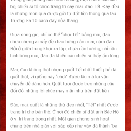
bộ, chiến sĩ tổ chức trang trí cây mai, đào Tết. Đây đều
là những món quà được gửi từ đất liền thông qua tàu
Trường Sa 10 cách đây nửa tháng.
Giữa sóng gió, chỉ có thể “chơi Tết” bằng mai, đào
nhựa nhưng ai nấy đều hào hứng cắm mai, cắm đào.
Bởi ở giữa trùng khơi xa tắp, chưa cần hương, chỉ cần
hình bóng mai, đào đã khiến các chiến sĩ thấy ấm lòng.
Mai, đào không thật nhưng quất Tết nhất thiết phải là
quất thật, vì giống này “chơi” được lâu mà lại vận
chuyển dễ dàng hơn. Quất tươi được treo những câu
đối đỏ, những lời chúc may mắn như trên đất liền.
Đào, mai, quất là những thứ đẹp nhất, “Tết” nhất được
trang trí cho bàn thờ. Ở nơi đó chiến sĩ đặt ảnh Bác Hồ
ở vị trí trang trọng nhất. Một gian phòng sinh hoạt
chung trên nhà giàn với sắp xếp như vậy đã thành “ba