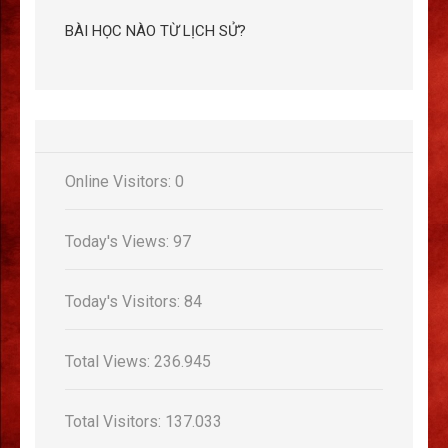
BÀI HỌC NÀO TỪ LỊCH SỬ?
Online Visitors:
0
Today's Views:
97
Today's Visitors:
84
Total Views:
236.945
Total Visitors:
137.033