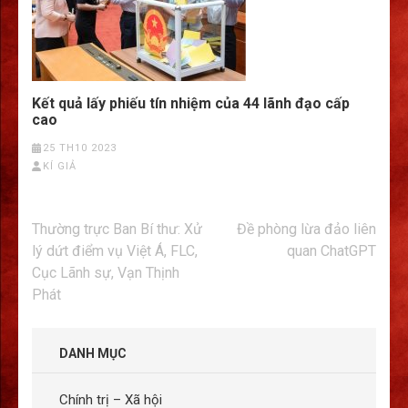
Kết quả lấy phiếu tín nhiệm của 44 lãnh đạo cấp
cao
25 TH10 2023
KÍ GIẢ
Điều
Thường trực Ban Bí thư: Xử
Đề phòng lừa đảo liên
hướng
lý dứt điểm vụ Việt Á, FLC,
quan ChatGPT
bài
Cục Lãnh sự, Vạn Thịnh
viết
Phát
DANH MỤC
Chính trị – Xã hội