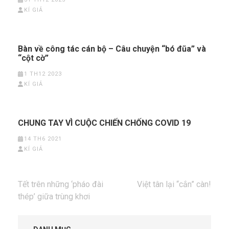
KÍ GIẢ
Bàn về công tác cán bộ – Câu chuyện “bó đũa” và
“cột cờ”
1 TH12 2023
KÍ GIẢ
CHUNG TAY VÌ CUỘC CHIẾN CHỐNG COVID 19
14 TH6 2021
KÍ GIẢ
Điều
Tết trên những ‘pháo đài
Việt tân lại “cắn” càn!
hướng
thép’ giữa trùng khơi
bài
viết