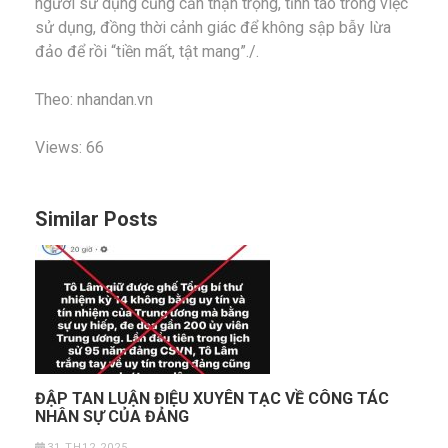
người sử dụng cũng cần thận trọng, tỉnh táo trong việc
sử dụng, đồng thời cảnh giác để không sập bẫy lừa
đảo để rồi “tiền mất, tật mang”./.
Theo: nhandan.vn
Views: 66
Similar Posts
ĐẬP TAN LUẬN ĐIỆU XUYÊN TẠC VỀ CÔNG TÁC
NHÂN SỰ CỦA ĐẢNG
31 TH12 2025