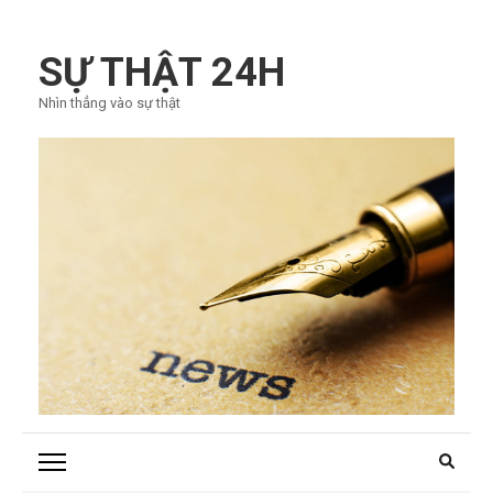
Bỏ
qua
SỰ THẬT 24H
và
Nhìn thẳng vào sự thật
tới
nội
dung
(ấn
Enter)