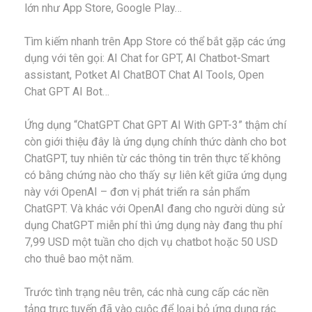
lớn như App Store, Google Play…
Tìm kiếm nhanh trên App Store có thể bắt gặp các ứng
dụng với tên gọi: AI Chat for GPT, AI Chatbot-Smart
assistant, Potket AI ChatBOT Chat AI Tools, Open
Chat GPT AI Bot…
Ứng dụng “ChatGPT Chat GPT AI With GPT-3” thậm chí
còn giới thiệu đây là ứng dụng chính thức dành cho bot
ChatGPT, tuy nhiên từ các thông tin trên thực tế không
có bằng chứng nào cho thấy sự liên kết giữa ứng dụng
này với OpenAI – đơn vị phát triển ra sản phẩm
ChatGPT. Và khác với OpenAI đang cho người dùng sử
dụng ChatGPT miễn phí thì ứng dụng này đang thu phí
7,99 USD một tuần cho dịch vụ chatbot hoặc 50 USD
cho thuê bao một năm.
Trước tình trạng nêu trên, các nhà cung cấp các nền
tảng trực tuyến đã vào cuộc để loại bỏ ứng dụng rác.