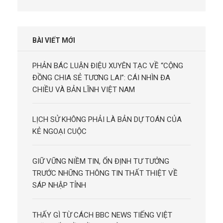
BÀI VIẾT MỚI
PHẢN BÁC LUẬN ĐIỆU XUYÊN TẠC VỀ “CỘNG
ĐỒNG CHIA SẺ TƯƠNG LAI”: CÁI NHÌN ĐA
CHIỀU VÀ BẢN LĨNH VIỆT NAM
LỊCH SỬ KHÔNG PHẢI LÀ BẢN DỰ TOÁN CỦA
KẺ NGOẠI CUỘC
GIỮ VỮNG NIỀM TIN, ỔN ĐỊNH TƯ TƯỞNG
TRƯỚC NHỮNG THÔNG TIN THẤT THIỆT VỀ
SÁP NHẬP TỈNH
THẤY GÌ TỪ CÁCH BBC NEWS TIẾNG VIỆT