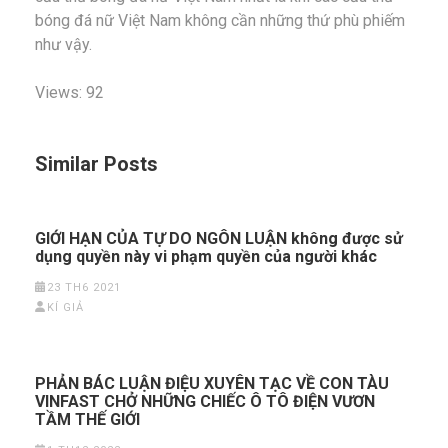
bóng đá nữ Việt Nam không cần những thứ phù phiếm
như vậy.
Views: 92
Similar Posts
GIỚI HẠN CỦA TỰ DO NGÔN LUẬN không được sử
dụng quyền này vi phạm quyền của người khác
23 TH6 2021
KÍ GIẢ
PHẢN BÁC LUẬN ĐIỆU XUYÊN TẠC VỀ CON TÀU
VINFAST CHỞ NHỮNG CHIẾC Ô TÔ ĐIỆN VƯƠN
TẦM THẾ GIỚI