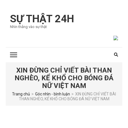
Bỏ
qua
SỰ THẬT 24H
và
Nhìn thẳng vào sự thật
tới
nội
dung
(ấn
Enter)
XIN ĐỪNG CHỈ VIẾT BÀI THAN
NGHÈO, KỂ KHỔ CHO BÓNG ĐÁ
NỮ VIỆT NAM
Trang chủ
>
Góc nhìn - bình luận
>
XIN ĐỪNG CHỈ VIẾT BÀI
THAN NGHÈO, KỂ KHỔ CHO BÓNG ĐÁ NỮ VIỆT NAM