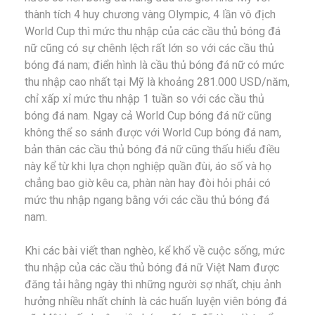
thành tích 4 huy chương vàng Olympic, 4 lần vô địch
World Cup thì mức thu nhập của các cầu thủ bóng đá
nữ cũng có sự chênh lệch rất lớn so với các cầu thủ
bóng đá nam; điển hình là cầu thủ bóng đá nữ có mức
thu nhập cao nhất tại Mỹ là khoảng 281.000 USD/năm,
chỉ xấp xỉ mức thu nhập 1 tuần so với các cầu thủ
bóng đá nam. Ngay cả World Cup bóng đá nữ cũng
không thể so sánh được với World Cup bóng đá nam,
bản thân các cầu thủ bóng đá nữ cũng thấu hiểu điều
này kể từ khi lựa chọn nghiệp quần đùi, áo số và họ
chẳng bao giờ kêu ca, phàn nàn hay đòi hỏi phải có
mức thu nhập ngang bằng với các cầu thủ bóng đá
nam.
Khi các bài viết than nghèo, kể khổ về cuộc sống, mức
thu nhập của các cầu thủ bóng đá nữ Việt Nam được
đăng tải hằng ngày thì những người sợ nhất, chịu ảnh
hưởng nhiều nhất chính là các huấn luyện viên bóng đá