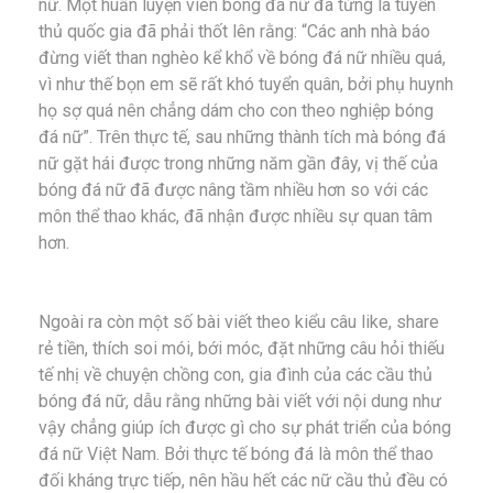
nữ. Một huấn luyện viên bóng đá nữ đã từng là tuyển
thủ quốc gia đã phải thốt lên rằng: “Các anh nhà báo
đừng viết than nghèo kể khổ về bóng đá nữ nhiều quá,
vì như thế bọn em sẽ rất khó tuyển quân, bởi phụ huynh
họ sợ quá nên chẳng dám cho con theo nghiệp bóng
đá nữ”. Trên thực tế, sau những thành tích mà bóng đá
nữ gặt hái được trong những năm gần đây, vị thế của
bóng đá nữ đã được nâng tầm nhiều hơn so với các
môn thể thao khác, đã nhận được nhiều sự quan tâm
hơn.
Ngoài ra còn một số bài viết theo kiểu câu like, share
rẻ tiền, thích soi mói, bới móc, đặt những câu hỏi thiếu
tế nhị về chuyện chồng con, gia đình của các cầu thủ
bóng đá nữ, dẫu rằng những bài viết với nội dung như
vậy chẳng giúp ích được gì cho sự phát triển của bóng
đá nữ Việt Nam. Bởi thực tế bóng đá là môn thể thao
đối kháng trực tiếp, nên hầu hết các nữ cầu thủ đều có