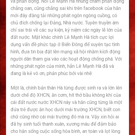
và phản động. Nói Lê Mạnh Hà nhúng chàm phản động
chẳng oan, cũng chẳng sai khi trên facebook của hắn
mới đây đăng tải những phát ngôn ngông cuồng, có
chủ đích chống lại Đảng, Nhà nước. Tuyên truyền ám
chỉ sai trái về các sự kiện, kỷ niệm các ngày lễ lớn của
đất nước. Mặt khác chính Lê Mạnh Hà tích cực lợi
dụng vấn đề phức tạp ở Biển Đông để xuyên tạc tình
hình, đưa tin bịa đặt lên mạng xã hội nhằm kích động
người dân tham gia vào các hoạt động chống phá. Với
những phát ngôn của mình, hẳn Lê Mạnh Hà đã và
đang là kẻ vô ơn, phản phúc bởi vài nhẽ:
Một là, chính bản thân Hà từng được sinh ra và lớn lên
dưới chế độ XHCN, ăn cơm, hít thở bầu không khí của
cái đất nước nước XHCN này và hắn cũng từng là một
đứa trẻ được ăn học dưới mái trường XHCN, biết con
chữ cũng nhờ cái mái trường đó mà ra. Vậy xin hỏi ai
đã hy sinh tuổi thanh xuân, xương máu để đảm bảo
cho hắn sống cuộc sống hòa bình, an toàn và lọt lòng