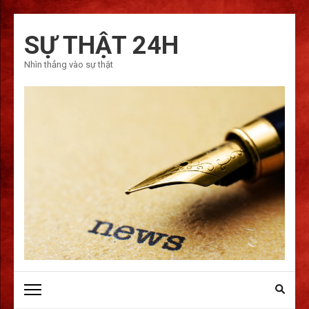
Bỏ
qua
SỰ THẬT 24H
và
Nhìn thẳng vào sự thật
tới
nội
dung
(ấn
Enter)