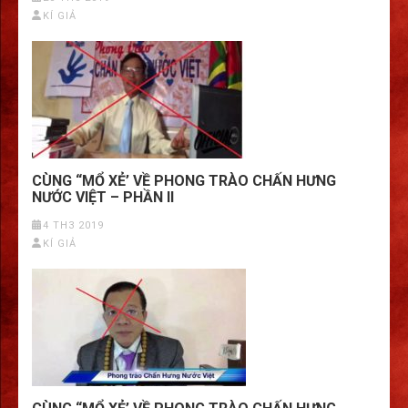
KÍ GIẢ
CÙNG “MỔ XẺ’ VỀ PHONG TRÀO CHẤN HƯNG
NƯỚC VIỆT – PHẦN II
4 TH3 2019
KÍ GIẢ