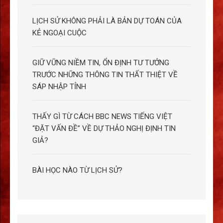
LỊCH SỬ KHÔNG PHẢI LÀ BẢN DỰ TOÁN CỦA
KẺ NGOẠI CUỘC
GIỮ VỮNG NIỀM TIN, ỔN ĐỊNH TƯ TƯỞNG
TRƯỚC NHỮNG THÔNG TIN THẤT THIỆT VỀ
SÁP NHẬP TỈNH
THẤY GÌ TỪ CÁCH BBC NEWS TIẾNG VIỆT
“ĐẶT VẤN ĐỀ” VỀ DỰ THẢO NGHỊ ĐỊNH TIN
GIẢ?
BÀI HỌC NÀO TỪ LỊCH SỬ?