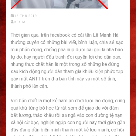
15 TH8 2019
KÍ GIẢ
Thời gian qua, trên facebook có cái tên Lê Mạnh Hà
thường xuyên có những bài viết, bình luận, chia sẻ sặc
mùi phản động, chống phá núp dưới cái gọi là nhà báo
tự do, hay người đấu tranh đòi quyền lợi cho dân oan,
nhưng thực chất hắn là một trong số những kẻ đứng
sau kích động người dân tham gia khiếu kiện phức tạp
gây mất ANTT trên địa bàn tỉnh này và một số tỉnh,
thành phố lân cận.
Với bản chất là một kẻ ham ăn chơi lười lao động, cùng
quá khứ từng bỏ học từ rất sớm để giao du với đám
bất lương, thảo khấu rồi sa ngã vào con đường tệ nạn
xã hội cờ bạc, nghiện ngập con người này thời gian gần
đây đang dần biến mình thành một kẻ lưu manh, cơ hội