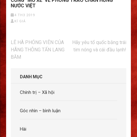
CÙNG “MỔ XẺ’ VỀ PHONG TRÀO CHẤN HƯNG
NƯỚC VIỆT
4 TH3 2019
KÍ GIẢ
Điều
LÊ HÀ PHÓNG VIÊN CỦA
Hãy yêu tổ quốc bằng trái
hướng
HÃNG THÔNG TẤN LANG
tim nóng và cái đầu lạnh!
bài
BĂM
viết
DANH MỤC
Chính trị – Xã hội
Góc nhìn – bình luận
Hài