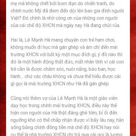
mẹ mà không chết bởi bom đạn do chiến tranh, do
chính nước Mỹ đã đem đến dội lên bao gia đình người
Việt? Đó chính là nhờ công ơn của những con người
của cái chế độ XHCN mà ngày nay Hà đang chửi rủa.
Hai là, Lê Mạnh Hà mang chuyện con trẻ ham chơi,
không muốn đi học mà gán ghép và ám chỉ đến mái
trường XHCN với bất kỳ một mục đích gì, ý đồ nào thì
đó là một hành động thất đức, mất nhân tính vì cái con
trẻ cần là được chăm sóc, nuôi nấng, bảo ban, học
hành… chứ các cháu không và chưa thể hiểu được cái
gì gọi là mái trường XHCN như Hà đã gán ghép.
Cũng nói thêm vợ của Lê Mạnh Hà là một giáo viên
dạy học trong chính mái trường XHCN, điều này thể
hiện con người của Hà thật đáng ghê tởm, bỉ ổi đến
ngưỡng khó có thể chấp nhận được vì bấy lâu nay, hắn
sống bằng chính đồng tiền mà chế độ XHCN hay nói
cụ thể là nhà trường XHCN chi trả qua cái gọi là lương