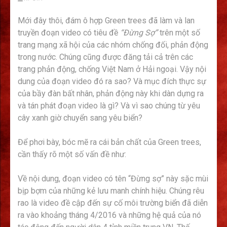
Mới đây thôi, đám ô hợp Green trees đã làm và lan
truyền đoạn video có tiêu đề
“Đừng Sợ”
trên một số
trang mạng xã hội của các nhóm chống đối, phản động
trong nước. Chúng cũng được đăng tải cả trên các
trang phản động, chống Việt Nam ở Hải ngoại. Vậy nội
dung của đoạn video đó ra sao? Và mục đích thực sự
của bầy đàn bất nhân, phản động này khi dàn dựng ra
và tán phát đoạn video là gì? Và vì sao chúng từ yêu
cây xanh giờ chuyển sang yêu biển?
Để phơi bày, bóc mẽ ra cái bản chất của Green trees,
cần thấy rõ một số vấn đề như:
Về nội dung, đoạn video có tên “Đừng sợ” này sặc mùi
bịp bợm của những kẻ lưu manh chính hiệu. Chúng rêu
rao là video đề cập đến sự cố môi trường biển đã diễn
ra vào khoảng tháng 4/2016 và những hệ quả của nó