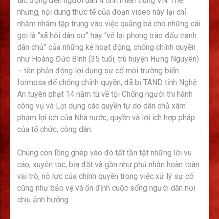
tác động đến người dân 4 tỉnh miền trung VN. Thế
nhưng, nội dung thực tế của đoạn video này lại chỉ
nhăm nhăm tập trung vào việc quảng bá cho những cái
gọi là “xã hội dân sự” hay “vẽ lại phong trào đấu tranh
dân chủ” của những kẻ hoạt động, chống chính quyền
như Hoàng Đức Bình (35 tuổi, trú huyện Hưng Nguyên)
– tên phản động lợi dụng sự cố môi trường biển
formosa để chống chính quyền, đã bị TAND tỉnh Nghệ
An tuyên phạt 14 năm tù về tội Chống người thi hành
công vụ và Lợi dụng các quyền tự do dân chủ xâm
phạm lợi ích của Nhà nước, quyền và lợi ích hợp pháp
của tổ chức, công dân.
Chúng còn lồng ghép vào đó tất tần tật những lời vu
cáo, xuyên tạc, bịa đặt và gần như phủ nhận hoàn toàn
vai trò, nỗ lực của chính quyền trong việc xử lý sự cố
cũng như bảo vệ và ổn định cuộc sống người dân nơi
chịu ảnh hưởng.