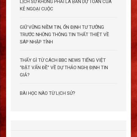
LỊCH SỬ KHÔNG PHẢI LÀ BẢN DỰ TOÁN CỦA
KẺ NGOẠI CUỘC
GIỮ VỮNG NIỀM TIN, ỔN ĐỊNH TƯ TƯỞNG
TRƯỚC NHỮNG THÔNG TIN THẤT THIỆT VỀ
SÁP NHẬP TỈNH
THẤY GÌ TỪ CÁCH BBC NEWS TIẾNG VIỆT
“ĐẶT VẤN ĐỀ” VỀ DỰ THẢO NGHỊ ĐỊNH TIN
GIẢ?
BÀI HỌC NÀO TỪ LỊCH SỬ?