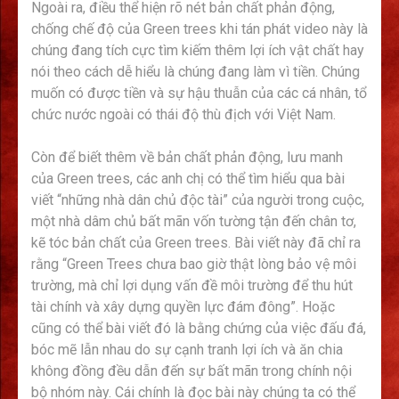
Ngoài ra, điều thể hiện rõ nét bản chất phản động,
chống chế độ của Green trees khi tán phát video này là
chúng đang tích cực tìm kiếm thêm lợi ích vật chất hay
nói theo cách dễ hiểu là chúng đang làm vì tiền. Chúng
muốn có được tiền và sự hậu thuẫn của các cá nhân, tổ
chức nước ngoài có thái độ thù địch với Việt Nam.
Còn để biết thêm về bản chất phản động, lưu manh
của Green trees, các anh chị có thể tìm hiểu qua bài
viết “những nhà dân chủ độc tài” của người trong cuộc,
một nhà dâm chủ bất mãn vốn tường tận đến chân tơ,
kẽ tóc bản chất của Green trees. Bài viết này đã chỉ ra
rằng “Green Trees chưa bao giờ thật lòng bảo vệ môi
trường, mà chỉ lợi dụng vấn đề môi trường để thu hút
tài chính và xây dựng quyền lực đám đông”. Hoặc
cũng có thể bài viết đó là bằng chứng của việc đấu đá,
bóc mẽ lẫn nhau do sự cạnh tranh lợi ích và ăn chia
không đồng đều dẫn đến sự bất mãn trong chính nội
bộ nhóm này. Cái chính là đọc bài này chúng ta có thể