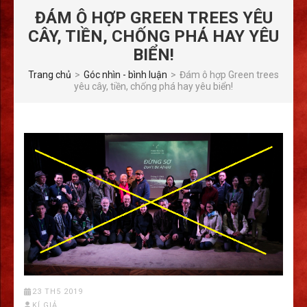
ĐÁM Ô HỢP GREEN TREES YÊU
CÂY, TIỀN, CHỐNG PHÁ HAY YÊU
BIỂN!
Trang chủ
>
Góc nhìn - bình luận
>
Đám ô hợp Green trees
yêu cây, tiền, chống phá hay yêu biển!
23 TH5 2019
KÍ GIẢ