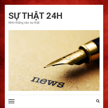
Bỏ
qua
SỰ THẬT 24H
và
Nhìn thẳng vào sự thật
tới
nội
dung
(ấn
Enter)