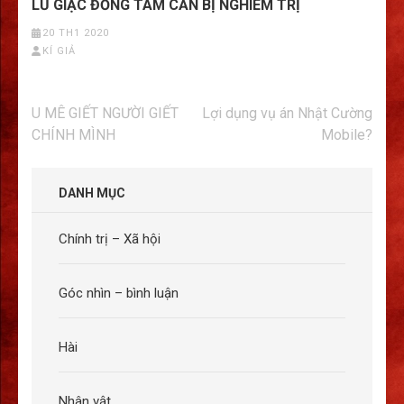
LŨ GIẶC ĐỒNG TÂM CẦN BỊ NGHIÊM TRỊ
20 TH1 2020
KÍ GIẢ
Điều
U MÊ GIẾT NGƯỜI GIẾT
Lợi dụng vụ án Nhật Cường
hướng
CHÍNH MÌNH
Mobile?
bài
viết
DANH MỤC
Chính trị – Xã hội
Góc nhìn – bình luận
Hài
Nhân vật