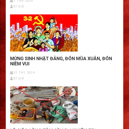
1 TH6 2020
KÍ GIẢ
MỪNG SINH NHẬT ĐẢNG, ĐÓN MÙA XUÂN, ĐÓN
NIỀM VUI
31 TH1 2019
KÍ GIẢ