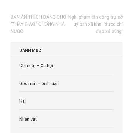
Điều
BẢN ÁN THÍCH ĐÁNG CHO
Nghi phạm tấn công trụ sở
hướng
“THẦY GIÁO” CHỐNG NHÀ
uỷ ban xã khai ‘được chỉ
bài
NƯỚC
đạo xả súng’
viết
DANH MỤC
Chính trị – Xã hội
Góc nhìn – bình luận
Hài
Nhân vật