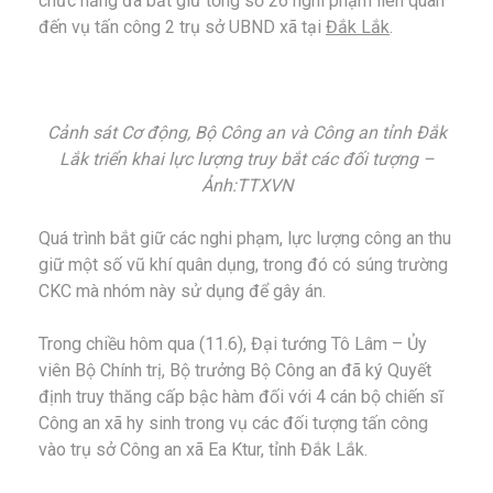
chức năng đã bắt giữ tổng số 26 nghi phạm liên quan
đến vụ tấn công 2 trụ sở UBND xã tại
Đắk Lắk
.
Cảnh sát Cơ động, Bộ Công an và Công an tỉnh Đắk
Lắk triển khai lực lượng truy bắt các đối tượng –
Ảnh:TTXVN
Quá trình bắt giữ các nghi phạm, lực lượng công an thu
giữ một số vũ khí quân dụng, trong đó có súng trường
CKC mà nhóm này sử dụng để gây án.
Trong chiều hôm qua (11.6), Đại tướng Tô Lâm – Ủy
viên Bộ Chính trị, Bộ trưởng Bộ Công an đã ký Quyết
định truy thăng cấp bậc hàm đối với 4 cán bộ chiến sĩ
Công an xã hy sinh trong vụ các đối tượng tấn công
vào trụ sở Công an xã Ea Ktur, tỉnh Đắk Lắk.