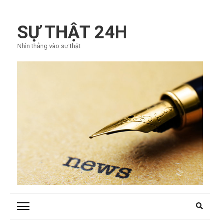
Bỏ
qua
SỰ THẬT 24H
và
Nhìn thẳng vào sự thật
tới
nội
dung
(ấn
Enter)