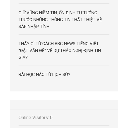
GIỮ VỮNG NIỀM TIN, ỔN ĐỊNH TƯ TƯỞNG
TRƯỚC NHỮNG THÔNG TIN THẤT THIỆT VỀ
SÁP NHẬP TỈNH
THẤY GÌ TỪ CÁCH BBC NEWS TIẾNG VIỆT
“ĐẶT VẤN ĐỀ” VỀ DỰ THẢO NGHỊ ĐỊNH TIN
GIẢ?
BÀI HỌC NÀO TỪ LỊCH SỬ?
Online Visitors:
0