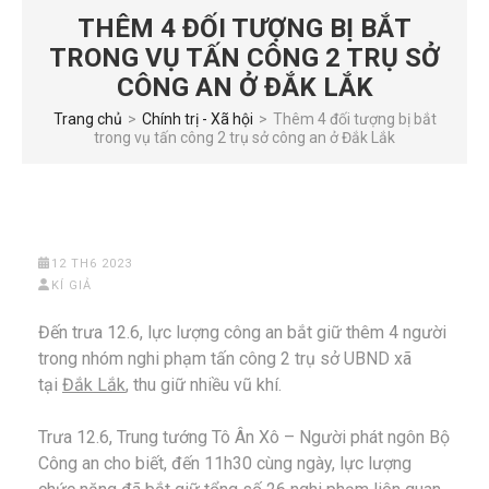
THÊM 4 ĐỐI TƯỢNG BỊ BẮT
TRONG VỤ TẤN CÔNG 2 TRỤ SỞ
CÔNG AN Ở ĐẮK LẮK
Trang chủ
>
Chính trị - Xã hội
>
Thêm 4 đối tượng bị bắt
trong vụ tấn công 2 trụ sở công an ở Đắk Lắk
12 TH6 2023
KÍ GIẢ
Đến trưa 12.6, lực lượng công an bắt giữ thêm 4 người
trong nhóm nghi phạm tấn công 2 trụ sở UBND xã
tại
Đắk Lắk
, thu giữ nhiều vũ khí.
Trưa 12.6, Trung tướng Tô Ân Xô – Người phát ngôn Bộ
Công an cho biết, đến 11h30 cùng ngày, lực lượng