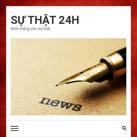
Bỏ
qua
SỰ THẬT 24H
và
Nhìn thẳng vào sự thật
tới
nội
dung
(ấn
Enter)