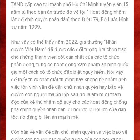
TAND cấp cao tại thành phố Hồ Chí Minh tuyên y án 15
năm tù theo bản án trước đó về tội “ Hoạt động nhằm
lật đổ chín quyền nhân dân” theo Điều 79, Bộ Luật Hình
sự năm 1999.
Như vậy có thể thấy năm 2022, giả thưởng “Nhân
quyền Việt Nam” đã được các đối tượng lựa chọn trao
cho những thành viên cốt cán nhất của các tổ chức
phản động, từng có hoạt động xâm phạm an ninh quốc
gia một cách có tổ chức đặc biệt nguy hiểm. Nói vậy
để thấy thực chất giải thưởng này không hề nhằm đến
việc tôn vinh vấn đề dân chủ, nhân quyền hay bảo vệ
quyền con người mà ẩn lấp sau đó là âm mưu thâm
độc của kẻ thù nhằm cổ suý cho các hoạt động chống
phá chính quyền nhân dân, đi ngược lại lợi ích của dân
tộc, nó đáng bị lên án mạnh mẽ.
Còn bàn về vấn đề dân chủ, nhân quyền và việc bảo vệ
quyền con người, các quyền tự do của con người nói