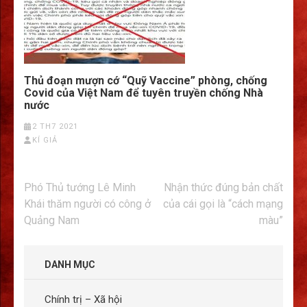
Thủ đoạn mượn cớ “Quỹ Vaccine” phòng, chống
Covid của Việt Nam để tuyên truyền chống Nhà
nước
2 TH7 2021
KÍ GIẢ
Điều
Phó Thủ tướng Lê Minh
Nhận thức đúng bản chất
hướng
Khái thăm người có công ở
của cái gọi là “cách mạng
bài
Quảng Nam
màu”
viết
DANH MỤC
Chính trị – Xã hội