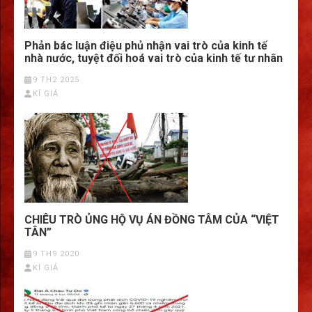
Phản bác luận điệu phủ nhận vai trò của kinh tế
nhà nước, tuyệt đối hoá vai trò của kinh tế tư nhân
9 TH2 2025
KÍ GIẢ
CHIÊU TRÒ ỦNG HỘ VỤ ÁN ĐỒNG TÂM CỦA “VIỆT
TÂN”
9 TH9 2020
KÍ GIẢ