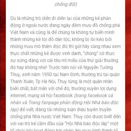
chống đối)
Dù là những trò diễn đi diễn lại của những kẻ phản
động ở ngoài nước đang ngày đêm mưu đồ chống phá
Việt Nam và cũng là để chúng ta không tự biến mình
thành những kẻ tội đồ dân tộc, không bị lôi kéo bởi
những mưu mô thâm độc đó thì giờ hãy cùng nhau xem
thực chất những kẻ được vinh danh, “chúng” có thực
sự xứng đáng với cái têu mĩ miều của thứ giải thưởng
đó hay không nhé! Trước tiên nói về Nguyễn Tường
Thuỵ, sinh năm 1950 tại Nam Định, thường trú tại quận
Thanh Xuân, Tp Hà Nội, Thuỵ từng là một quân nhân
biến chất, bất mãn với chế độ, thường xuyên lợi dụng
internet, mạng xã hội facebook
(trang facebook cá
nhân và Trang fanpage phản động Hội Nhà báo độc
lập)
để viết, đăng tải những luận điệu tuyên truyền
chống phá Nhà nước Việt Nam. Thuỵ còn được biết đến
với vai trò kẻ cầm đầu của “Hội Nhà báo độc lâp” một
tổ chức hội hoạt động trái phép âm mưu hình thành tổ