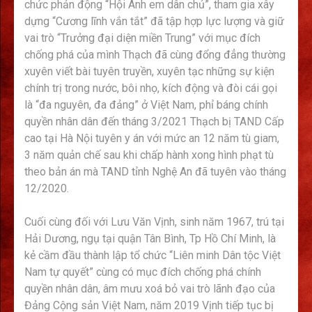
chức phản động “Hội Anh em dân chủ”, tham gia xây
dựng “Cương lĩnh vắn tắt” đã tập hợp lực lượng và giữ
vai trò “Trưởng đại diện miền Trung” với mục đích
chống phá của mình Thạch đã cùng đổng đẳng thường
xuyên viết bài tuyên truyền, xuyên tạc những sự kiện
chính trị trong nước, bôi nhọ, kích động và đòi cái gọi
là “đa nguyên, đa đảng” ở Việt Nam, phỉ báng chính
quyền nhân dân đến tháng 3/2021 Thạch bị TAND Cấp
cao tại Hà Nội tuyên y án với mức an 12 năm tù giam,
3 năm quản chế sau khi chấp hành xong hình phạt tù
theo bản án mà TAND tỉnh Nghệ An đã tuyên vào tháng
12/2020.
Cuối cùng đối với Lưu Văn Vịnh, sinh năm 1967, trú tại
Hải Dương, ngụ tại quận Tân Bình, Tp Hồ Chí Minh, là
kẻ cầm đầu thành lập tổ chức “Liên minh Dân tộc Việt
Nam tự quyết” cùng có mục đích chống phá chính
quyền nhân dân, âm mưu xoá bỏ vai trò lãnh đạo của
Đảng Cộng sản Việt Nam, năm 2019 Vịnh tiếp tục bị