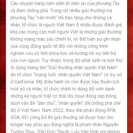
Câu chuyện hàng năm diễn đi diễn lại của phương Tây
và đám chống phá. Trong rất nhiều giải thưởng mà
phương Tây “văn minh” đã trao tặng cho những cá
nhân, tổ chức là người Việt Nam ít nhiều được đánh giá
khá cao trong con mắt người Việt là những giải thưởng
không mang màu sắc chính trị, nó thể hiện sự ghi nhận
của cộng đồng quốc tế đối với những công trình
nghiên cứu có tính khoa học và hướng tới sự tiến bộ
của con người. Tuy nhiên, trong đó phát sinh ra một thứ
dị dạng mang tên “Giải thưởng nhân quyền Việt Nam”
do tổ chức “mạng lưới nhân quyền Việt Nam” có trụ sở
ở California Mỹ điều hành nó còn được hậu thuẫn bởi
một số cá nhân, tổ chức chính trị dùng để vinh danh
những kẻ người Việt có thái độ, hoạt động núp bóng
dưới vấn đề “dân chủ”, “nhân quyền” để chống phá chế
độ ở Việt Nam. Năm 2022, theo đài phản động RFA,
VOA, RFI công bố thì giải thưởng sẽ được trao cho
bloger hay phải gọi đúng nghĩa là phạm nhân Nguyễn
Tường Thuỵ, Trần Đức Thạch, Lưu Văn Vịnh với những