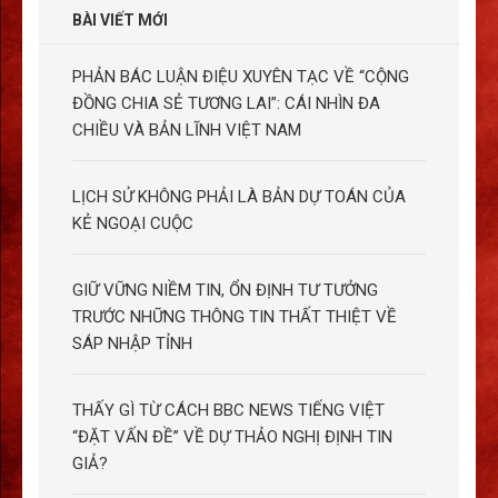
BÀI VIẾT MỚI
PHẢN BÁC LUẬN ĐIỆU XUYÊN TẠC VỀ “CỘNG
ĐỒNG CHIA SẺ TƯƠNG LAI”: CÁI NHÌN ĐA
CHIỀU VÀ BẢN LĨNH VIỆT NAM
LỊCH SỬ KHÔNG PHẢI LÀ BẢN DỰ TOÁN CỦA
KẺ NGOẠI CUỘC
GIỮ VỮNG NIỀM TIN, ỔN ĐỊNH TƯ TƯỞNG
TRƯỚC NHỮNG THÔNG TIN THẤT THIỆT VỀ
SÁP NHẬP TỈNH
THẤY GÌ TỪ CÁCH BBC NEWS TIẾNG VIỆT
“ĐẶT VẤN ĐỀ” VỀ DỰ THẢO NGHỊ ĐỊNH TIN
GIẢ?