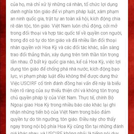
của họ, mà chỉ xử lý những cá nhân, tổ chức lợi dụng
danh nghĩa tôn giáo để vi phạm pháp luật, xâm phạm
an ninh quốc gia, trật tự an toàn xã hội, kích động chia
rẽ dân tộc, tôn giáo. Việt Nam luôn chủ động, cởi mở
trong đối thoại và hợp tác quốc tế về quyền con người,
trong đó có tự do tôn giáo và đã nhiều lần đối thoại
nhân quyền với Hoa Kỳ và các đối tác khác, sẵn sàng
trao đổi thẳng thắn, xây dựng trên tinh thần tôn trọng
lẫn nhau. Ở bất kỳ quốc gia nào, kể cả Hoa Kỳ, việc lợi
dụng tôn giáo để chống phá nhà nước, kích động bạo
lực, vi phạm pháp luật đều không thể được dung thứ.
Việc USCIRF cố tình đánh đồng hai vấn đề này là biểu
hiện rõ ràng của sự thiếu thiện chí và không tôn trọng
chủ quyền pháp lý của Việt Nam. Thực tế, chính Bộ
Ngoại giao Hoa Kỳ trong nhiều báo cáo khác lại ghi
nhận những tiến bộ của Việt Nam trong bảo đảm
quyền tự do tín ngưỡng, tôn giáo. Điều này cho thấy
ngay trong nội bộ phía Hoa Kỳ cũng tồn tại những đánh
giá khác nhau, và USCIRF không phải là tiếng nói duy