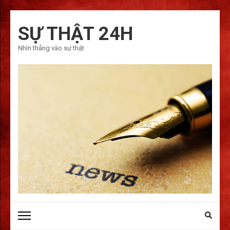
Bỏ
qua
SỰ THẬT 24H
và
Nhìn thẳng vào sự thật
tới
nội
dung
(ấn
Enter)