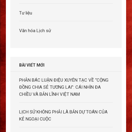
Tư liệu
Văn hóa Lịch sử
BÀI VIẾT MỚI
PHẢN BÁC LUẬN ĐIỆU XUYÊN TẠC VỀ “CỘNG
ĐỒNG CHIA SẺ TƯƠNG LAI”: CÁI NHÌN ĐA
CHIỀU VÀ BẢN LĨNH VIỆT NAM
LỊCH SỬ KHÔNG PHẢI LÀ BẢN DỰ TOÁN CỦA
KẺ NGOẠI CUỘC