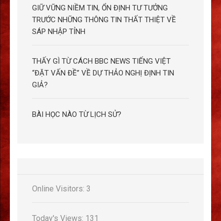
GIỮ VỮNG NIỀM TIN, ỔN ĐỊNH TƯ TƯỞNG
TRƯỚC NHỮNG THÔNG TIN THẤT THIỆT VỀ
SÁP NHẬP TỈNH
THẤY GÌ TỪ CÁCH BBC NEWS TIẾNG VIỆT
“ĐẶT VẤN ĐỀ” VỀ DỰ THẢO NGHỊ ĐỊNH TIN
GIẢ?
BÀI HỌC NÀO TỪ LỊCH SỬ?
Online Visitors:
3
Today's Views:
131