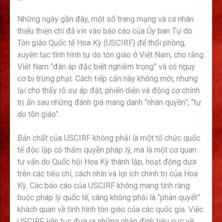
Những ngày gần đây, một số trang mạng và cá nhân
thiếu thiện chí đã vin vào báo cáo của Ủy ban Tự do
Tôn giáo Quốc tế Hoa Kỳ (USCIRF) để thổi phồng,
xuyên tạc tình hình tự do tôn giáo ở Việt Nam, cho rằng
Việt Nam “đàn áp đặc biệt nghiêm trọng” và có nguy
cơ bị trừng phạt. Cách tiếp cận này không mới, nhưng
lại cho thấy rõ sự áp đặt, phiến diện và động cơ chính
trị ẩn sau những đánh giá mang danh “nhân quyền”, “tự
do tôn giáo”.
Bản chất của USCIRF không phải là một tổ chức quốc
tế độc lập có thẩm quyền pháp lý, mà là một cơ quan
tư vấn do Quốc hội Hoa Kỳ thành lập, hoạt động dựa
trên các tiêu chí, cách nhìn và lợi ích chính trị của Hoa
Kỳ. Các báo cáo của USCIRF không mang tính ràng
buộc pháp lý quốc tế, càng không phải là “phán quyết”
khách quan về tình hình tôn giáo của các quốc gia. Việc
USCIRF liên tục đưa ra những nhận định tiêu cực về