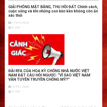
GIẢI PHÓNG MẶT BẰNG, THU HỒI ĐẤT Chính sách,
cuộc sống và khi những con kền kền không còn ăn
xác thối
5 TH10 2020
KÍ GIẢ
ĐÀI RFA CỦA HOA KỲ CHỐNG NHÀ NƯỚC VIỆT
NAM ĐẶT CÂU HỎI NGƯỢC: “VÌ SAO VIỆT NAM
VẪN TUYÊN TRUYỀN CHỐNG MỸ?”
19 TH1 2025
KÍ GIẢ