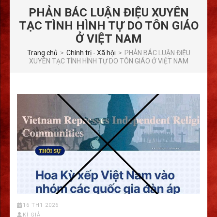
PHẢN BÁC LUẬN ĐIỆU XUYÊN
TẠC TÌNH HÌNH TỰ DO TÔN GIÁO
Ở VIỆT NAM
Trang chủ
>
Chính trị - Xã hội
>
PHẢN BÁC LUẬN ĐIỆU
XUYÊN TẠC TÌNH HÌNH TỰ DO TÔN GIÁO Ở VIỆT NAM
16 TH1 2026
KÍ GIẢ