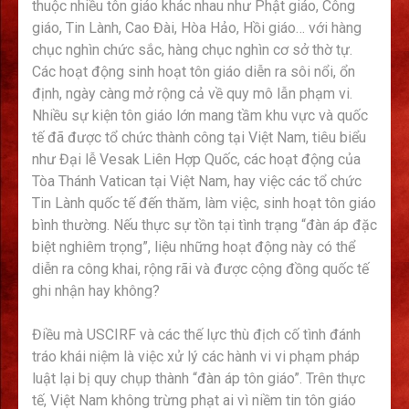
thuộc nhiều tôn giáo khác nhau như Phật giáo, Công
giáo, Tin Lành, Cao Đài, Hòa Hảo, Hồi giáo… với hàng
chục nghìn chức sắc, hàng chục nghìn cơ sở thờ tự.
Các hoạt động sinh hoạt tôn giáo diễn ra sôi nổi, ổn
định, ngày càng mở rộng cả về quy mô lẫn phạm vi.
Nhiều sự kiện tôn giáo lớn mang tầm khu vực và quốc
tế đã được tổ chức thành công tại Việt Nam, tiêu biểu
như Đại lễ Vesak Liên Hợp Quốc, các hoạt động của
Tòa Thánh Vatican tại Việt Nam, hay việc các tổ chức
Tin Lành quốc tế đến thăm, làm việc, sinh hoạt tôn giáo
bình thường. Nếu thực sự tồn tại tình trạng “đàn áp đặc
biệt nghiêm trọng”, liệu những hoạt động này có thể
diễn ra công khai, rộng rãi và được cộng đồng quốc tế
ghi nhận hay không?
Điều mà USCIRF và các thế lực thù địch cố tình đánh
tráo khái niệm là việc xử lý các hành vi vi phạm pháp
luật lại bị quy chụp thành “đàn áp tôn giáo”. Trên thực
tế, Việt Nam không trừng phạt ai vì niềm tin tôn giáo