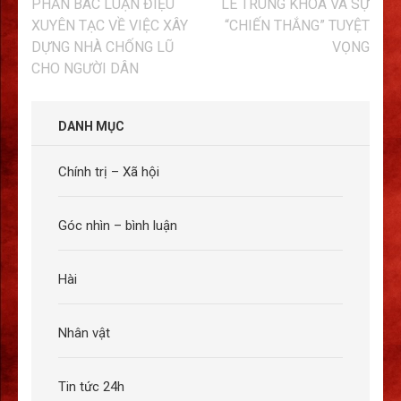
Điều
PHẢN BÁC LUẬN ĐIỆU
LÊ TRUNG KHOA VÀ SỰ
hướng
XUYÊN TẠC VỀ VIỆC XÂY
“CHIẾN THẮNG” TUYỆT
bài
DỰNG NHÀ CHỐNG LŨ
VỌNG
viết
CHO NGƯỜI DÂN
DANH MỤC
Chính trị – Xã hội
Góc nhìn – bình luận
Hài
Nhân vật
Tin tức 24h