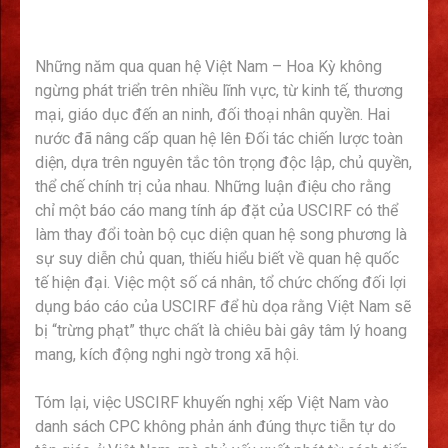
Những năm qua quan hệ Việt Nam – Hoa Kỳ không
ngừng phát triển trên nhiều lĩnh vực, từ kinh tế, thương
mại, giáo dục đến an ninh, đối thoại nhân quyền. Hai
nước đã nâng cấp quan hệ lên Đối tác chiến lược toàn
diện, dựa trên nguyên tắc tôn trọng độc lập, chủ quyền,
thể chế chính trị của nhau. Những luận điệu cho rằng
chỉ một báo cáo mang tính áp đặt của USCIRF có thể
làm thay đổi toàn bộ cục diện quan hệ song phương là
sự suy diễn chủ quan, thiếu hiểu biết về quan hệ quốc
tế hiện đại. Việc một số cá nhân, tổ chức chống đối lợi
dụng báo cáo của USCIRF để hù dọa rằng Việt Nam sẽ
bị “trừng phạt” thực chất là chiêu bài gây tâm lý hoang
mang, kích động nghi ngờ trong xã hội.
Tóm lại, việc USCIRF khuyến nghị xếp Việt Nam vào
danh sách CPC không phản ánh đúng thực tiễn tự do