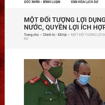
GÓC NHÌN – BÌNH LUẬN
VĂN HÓA LỊCH SỬ
MỘT ĐỐI TƯỢNG LỢI DỤN
NƯỚC, QUYỀN LỢI ÍCH HỢ
Trang chủ
>
Chính trị - Xã hội
>
MỘT ĐỐI TƯỢNG LỢI D
RỌ