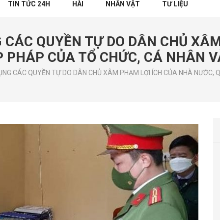
TIN TỨC 24H
HÀI
NHÂN VẬT
TƯ LIỆU
G CÁC QUYỀN TỰ DO DÂN CHỦ XÂM
P PHÁP CỦA TỔ CHỨC, CÁ NHÂN V
ỤNG CÁC QUYỀN TỰ DO DÂN CHỦ XÂM PHẠM LỢI ÍCH CỦA NHÀ NƯỚC, Q