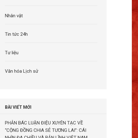
Nhân vật
Tin tức 24h
Tư liệu
Văn hóa Lịch sử
BÀI VIẾT MỚI
PHẢN BÁC LUẬN ĐIỆU XUYÊN TẠC VỀ
“CỘNG ĐỒNG CHIA SẺ TƯƠNG LAI”: CÁI
NHÌN ĐA CHIỀU VÀ BẢN LĨNH VIỆT NAM