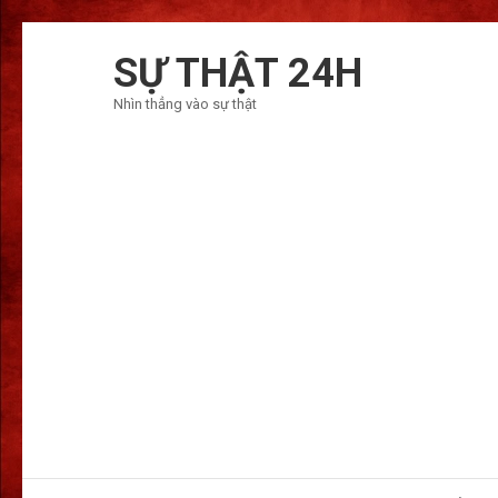
Bỏ
qua
SỰ THẬT 24H
và
Nhìn thẳng vào sự thật
tới
nội
dung
(ấn
Enter)