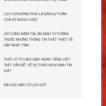
LỊCH SỬ KHÔNG PHẢI LÀ BẢN DỰ TOÁN
CỦA KẺ NGOẠI CUỘC
GIỮ VỮNG NIỀM TIN, ỔN ĐỊNH TƯ TƯỞNG
TRƯỚC NHỮNG THÔNG TIN THẤT THIỆT VỀ
SÁP NHẬP TỈNH
THẤY GÌ TỪ CÁCH BBC NEWS TIẾNG VIỆT
“ĐẶT VẤN ĐỀ” VỀ DỰ THẢO NGHỊ ĐỊNH TIN
GIẢ?
BÀI HỌC NÀO TỪ LỊCH SỬ?