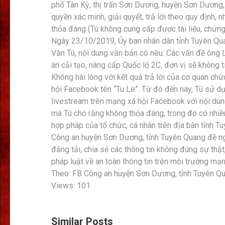
phố Tân Kỳ, thị trấn Sơn Dương, huyện Sơn Dương
quyền xác minh, giải quyết, trả lời theo quy định,
thỏa đáng (Tú không cung cấp được tài liệu, chứng
Ngày 23/10/2019, Ủy ban nhân dân tỉnh Tuyên Qu
Văn Tú, nội dung văn bản có nêu: Các vấn đề ông L
án cải tạo, nâng cấp Quốc lộ 2C, đơn vị sẽ không t
Không hài lòng với kết quả trả lời của cơ quan c
hội Facebook tên “Tu Le”. Từ đó đến nay, Tú sử dụng
livestream trên mạng xã hội Facebook với nội dung
mà Tú cho rằng không thỏa đáng, trong đó có nhiều
hợp pháp của tổ chức, cá nhân trên địa bàn tỉnh T
Công an huyện Sơn Dương, tỉnh Tuyên Quang đề ng
đăng tải, chia sẻ các thông tin không đúng sự th
pháp luật về an toàn thông tin trên môi trường mạn
Theo: FB Công an huyện Sơn Dương, tỉnh Tuyên Qu
Views: 101
Similar Posts