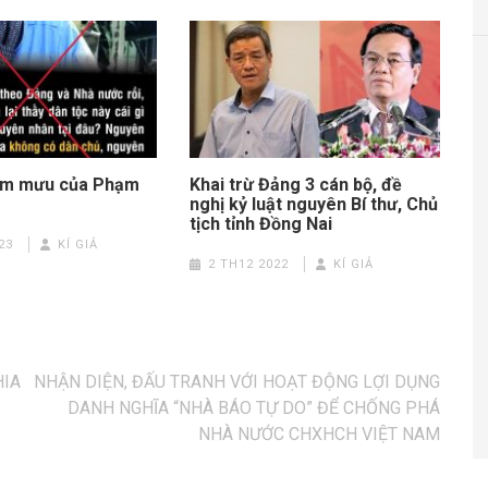
âm mưu của Phạm
Khai trừ Đảng 3 cán bộ, đề
nghị kỷ luật nguyên Bí thư, Chủ
tịch tỉnh Đồng Nai
23
KÍ GIẢ
2 TH12 2022
KÍ GIẢ
HIA
NHẬN DIỆN, ĐẤU TRANH VỚI HOẠT ĐỘNG LỢI DỤNG
DANH NGHĨA “NHÀ BÁO TỰ DO” ĐỂ CHỐNG PHÁ
NHÀ NƯỚC CHXHCH VIỆT NAM