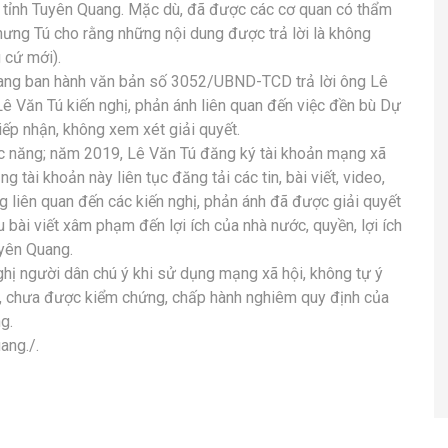
, tỉnh Tuyên Quang. Mặc dù, đã được các cơ quan có thẩm
 nhưng Tú cho rằng những nội dung được trả lời là không
 cứ mới).
ang ban hành văn bản số 3052/UBND-TCD trả lời ông Lê
ê Văn Tú kiến nghị, phản ánh liên quan đến việc đền bù Dự
iếp nhận, không xem xét giải quyết.
hức năng; năm 2019, Lê Văn Tú đăng ký tài khoản mạng xã
 tài khoản này liên tục đăng tải các tin, bài viết, video,
 liên quan đến các kiến nghị, phản ánh đã được giải quyết
 bài viết xâm phạm đến lợi ích của nhà nước, quyền, lợi ích
uyên Quang.
hị người dân chú ý khi sử dụng mạng xã hội, không tự ý
ật, chưa được kiểm chứng, chấp hành nghiêm quy định của
g.
ang./.