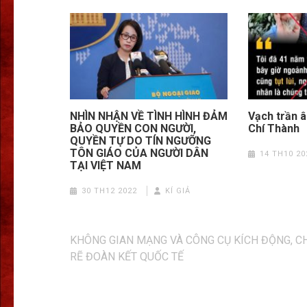
NHÌN NHẬN VỀ TÌNH HÌNH ĐẢM
Vạch trần 
BẢO QUYỀN CON NGƯỜI,
Chí Thành
QUYỀN TỰ DO TÍN NGƯỠNG
TÔN GIÁO CỦA NGƯỜI DÂN
14 TH10 20
TẠI VIỆT NAM
30 TH12 2022
KÍ GIẢ
Điều
KHÔNG GIAN MẠNG VÀ CÔNG CỤ KÍCH ĐỘNG, C
hướng
RẼ ĐOÀN KẾT QUỐC TẾ
bài
viết