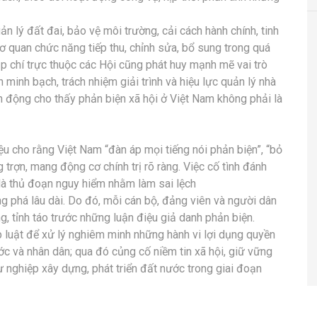
ản lý đất đai, bảo vệ môi trường, cải cách hành chính, tinh
ơ quan chức năng tiếp thu, chỉnh sửa, bổ sung trong quá
tạp chí trực thuộc các Hội cũng phát huy mạnh mẽ vai trò
 minh bạch, trách nhiệm giải trình và hiệu lực quản lý nhà
h động cho thấy phản biện xã hội ở Việt Nam không phải là
ệu cho rằng Việt Nam “đàn áp mọi tiếng nói phản biện”, “bỏ
 trợn, mang động cơ chính trị rõ ràng. Việc cố tình đánh
 là thủ đoạn nguy hiểm nhằm làm sai lệch
g phá lâu dài. Do đó, mỗi cán bộ, đảng viên và người dân
ng, tỉnh táo trước những luận điệu giả danh phản biện.
p luật để xử lý nghiêm minh những hành vi lợi dụng quyền
 và nhân dân; qua đó củng cố niềm tin xã hội, giữ vững
sự nghiệp xây dựng, phát triển đất nước trong giai đoạn