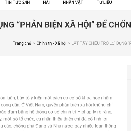
TIN TỨC 24H
HÀI
NHÂN VẬT
TƯ LIỆU
DỤNG “PHẢN BIỆN XÃ HỘI” ĐỂ CH
Trang chủ
>
Chính trị - Xã hội
>
LẬT TẨY CHIÊU TRÒ LỢI DỤNG 
ngôn luận, bày tỏ ý kiến một cách có cơ sở khoa học nhằm
 công dân. Ở Việt Nam, quyền phản biện xã hội không chỉ
o đảm bằng hệ thống cơ sở chính trị – pháp lý rõ ràng,
, một số tổ chức, cá nhân thiếu thiện chí đã cố tình lợi
 vu cáo, chống phá Đảng và Nhà nước, gây nhiễu loạn thông