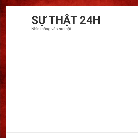
Bỏ
qua
SỰ THẬT 24H
và
Nhìn thẳng vào sự thật
tới
nội
dung
(ấn
Enter)