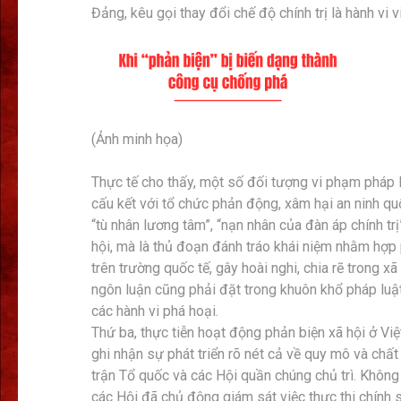
Đảng, kêu gọi thay đổi chế độ chính trị là hành vi
(Ảnh minh họa)
Thực tế cho thấy, một số đối tượng vi phạm pháp l
cấu kết với tổ chức phản động, xâm hại an ninh qu
“tù nhân lương tâm”, “nạn nhân của đàn áp chính tr
hội, mà là thủ đoạn đánh tráo khái niệm nhằm hợp
trên trường quốc tế, gây hoài nghi, chia rẽ trong x
ngôn luận cũng phải đặt trong khuôn khổ pháp luật 
các hành vi phá hoại.
Thứ ba, thực tiễn hoạt động phản biện xã hội ở Vi
ghi nhận sự phát triển rõ nét cả về quy mô và chấ
trận Tổ quốc và các Hội quần chúng chủ trì. Không
các Hội đã chủ động giám sát việc thực thi chính 