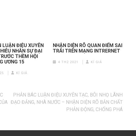
 LUẬN ĐIỆU XUYÊN
NHẬN DIỆN RÕ QUAN ĐIỂM SAI
NHIỄU NHÂN SỰ ĐẠI
TRÁI TRÊN MẠNG INTRERNET
TRƯỚC THỀM HỘI
G ƯƠNG 15
4 TH2 2021
KÍ GIẢ
25
KÍ GIẢ
ẠC
PHẢN BÁC LUẬN ĐIỆU XUYÊN TẠC, BÔI NHỌ LÃNH
 CỦA
ĐẠO ĐẢNG, NHÀ NƯỚC – NHẬN DIỆN RÕ BẢN CHẤT
PHẢN ĐỘNG, CHỐNG PHÁ