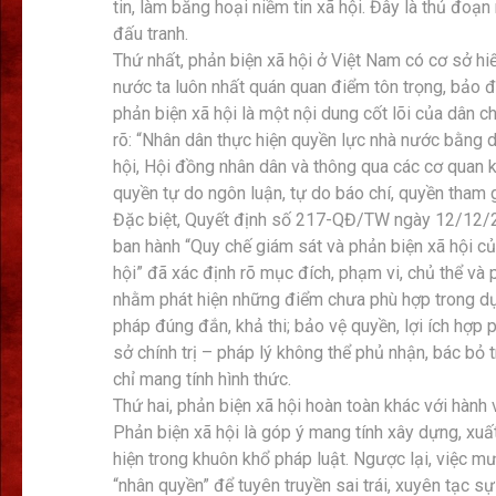
tin, làm băng hoại niềm tin xã hội. Đây là thủ đoạ
đấu tranh.
Thứ nhất, phản biện xã hội ở Việt Nam có cơ sở h
nước ta luôn nhất quán quan điểm tôn trọng, bảo 
phản biện xã hội là một nội dung cốt lõi của dân 
rõ: “Nhân dân thực hiện quyền lực nhà nước bằng d
hội, Hội đồng nhân dân và thông qua các cơ quan 
quyền tự do ngôn luận, tự do báo chí, quyền tham g
Đặc biệt, Quyết định số 217-QĐ/TW ngày 12/12/2
ban hành “Quy chế giám sát và phản biện xã hội củ
hội” đã xác định rõ mục đích, phạm vi, chủ thể và
nhằm phát hiện những điểm chưa phù hợp trong dự t
pháp đúng đắn, khả thi; bảo vệ quyền, lợi ích hợp
sở chính trị – pháp lý không thể phủ nhận, bác bỏ 
chỉ mang tính hình thức.
Thứ hai, phản biện xã hội hoàn toàn khác với hành 
Phản biện xã hội là góp ý mang tính xây dựng, xuất
hiện trong khuôn khổ pháp luật. Ngược lại, việc mư
“nhân quyền” để tuyên truyền sai trái, xuyên tạc s