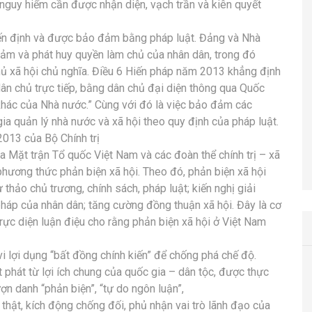
n nguy hiểm cần được nhận diện, vạch trần và kiên quyết
iến định và được bảo đảm bằng pháp luật. Đảng và Nhà
đảm và phát huy quyền làm chủ của nhân dân, trong đó
chủ xã hội chủ nghĩa. Điều 6 Hiến pháp năm 2013 khẳng định
ân chủ trực tiếp, bằng dân chủ đại diện thông qua Quốc
khác của Nhà nước.” Cùng với đó là việc bảo đảm các
ia quản lý nhà nước và xã hội theo quy định của pháp luật.
013 của Bộ Chính trị
a Mặt trận Tổ quốc Việt Nam và các đoàn thể chính trị – xã
 phương thức phản biện xã hội. Theo đó, phản biện xã hội
hảo chủ trương, chính sách, pháp luật; kiến nghị giải
 pháp của nhân dân; tăng cường đồng thuận xã hội. Đây là cơ
trực diện luận điệu cho rằng phản biện xã hội ở Việt Nam
vi lợi dụng “bất đồng chính kiến” để chống phá chế độ.
 phát từ lợi ích chung của quốc gia – dân tộc, được thực
ợn danh “phản biện”, “tự do ngôn luận”,
ự thật, kích động chống đối, phủ nhận vai trò lãnh đạo của