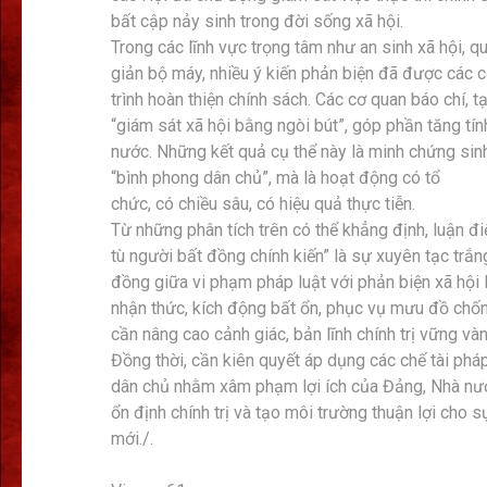
bất cập nảy sinh trong đời sống xã hội.
Trong các lĩnh vực trọng tâm như an sinh xã hội, qu
giản bộ máy, nhiều ý kiến phản biện đã được các c
trình hoàn thiện chính sách. Các cơ quan báo chí, 
“giám sát xã hội bằng ngòi bút”, góp phần tăng tính
nước. Những kết quả cụ thể này là minh chứng sin
“bình phong dân chủ”, mà là hoạt động có tổ
chức, có chiều sâu, có hiệu quả thực tiễn.
Từ những phân tích trên có thể khẳng định, luận đi
tù người bất đồng chính kiến” là sự xuyên tạc trắng
đồng giữa vi phạm pháp luật với phản biện xã hội
nhận thức, kích động bất ổn, phục vụ mưu đồ chốn
cần nâng cao cảnh giác, bản lĩnh chính trị vững và
Đồng thời, cần kiên quyết áp dụng các chế tài phá
dân chủ nhằm xâm phạm lợi ích của Đảng, Nhà nước
ổn định chính trị và tạo môi trường thuận lợi cho 
mới./.