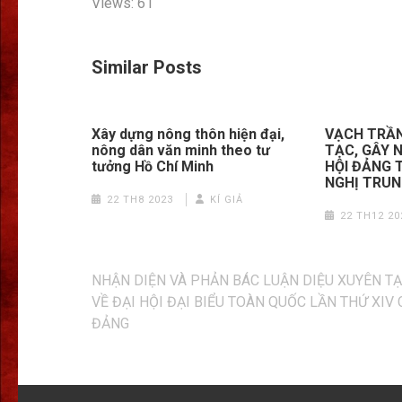
Views: 61
Similar Posts
Xây dựng nông thôn hiện đại,
VẠCH TRẦN
nông dân văn minh theo tư
TẠC, GÂY 
tưởng Hồ Chí Minh
HỘI ĐẢNG 
NGHỊ TRUN
22 TH8 2023
KÍ GIẢ
22 TH12 20
Điều
NHẬN DIỆN VÀ PHẢN BÁC LUẬN DIỆU XUYÊN T
hướng
VỀ ĐẠI HỘI ĐẠI BIỂU TOÀN QUỐC LẦN THỨ XIV
bài
ĐẢNG
viết