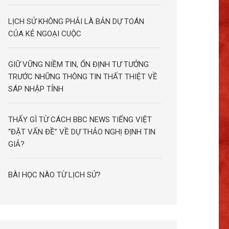
LỊCH SỬ KHÔNG PHẢI LÀ BẢN DỰ TOÁN
CỦA KẺ NGOẠI CUỘC
GIỮ VỮNG NIỀM TIN, ỔN ĐỊNH TƯ TƯỞNG
TRƯỚC NHỮNG THÔNG TIN THẤT THIỆT VỀ
SÁP NHẬP TỈNH
THẤY GÌ TỪ CÁCH BBC NEWS TIẾNG VIỆT
“ĐẶT VẤN ĐỀ” VỀ DỰ THẢO NGHỊ ĐỊNH TIN
GIẢ?
BÀI HỌC NÀO TỪ LỊCH SỬ?