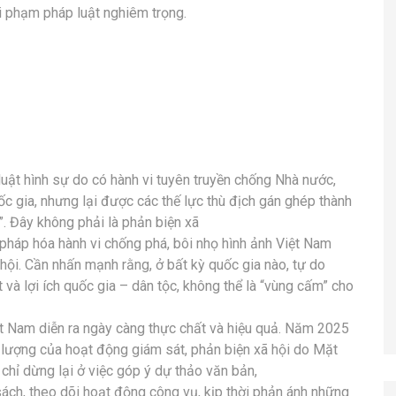
 vi phạm pháp luật nghiêm trọng.
uật hình sự do có hành vi tuyên truyền chống Nhà nước,
ốc gia, nhưng lại được các thế lực thù địch gán ghép thành
ị”. Đây không phải là phản biện xã
 pháp hóa hành vi chống phá, bôi nhọ hình ảnh Việt Nam
ã hội. Cần nhấn mạnh rằng, ở bất kỳ quốc gia nào, tự do
và lợi ích quốc gia – dân tộc, không thể là “vùng cấm” cho
ệt Nam diễn ra ngày càng thực chất và hiệu quả. Năm 2025
t lượng của hoạt động giám sát, phản biện xã hội do Mặt
 chỉ dừng lại ở việc góp ý dự thảo văn bản,
sách, theo dõi hoạt động công vụ, kịp thời phản ánh những