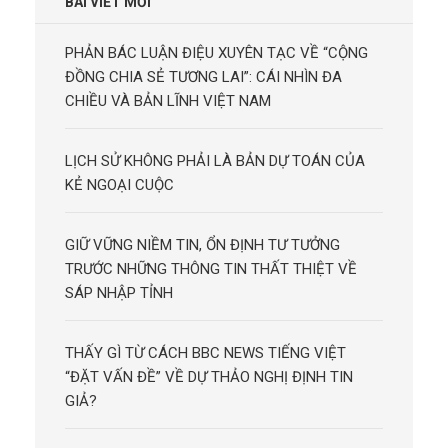
BÀI VIẾT MỚI
PHẢN BÁC LUẬN ĐIỆU XUYÊN TẠC VỀ “CỘNG
ĐỒNG CHIA SẺ TƯƠNG LAI”: CÁI NHÌN ĐA
CHIỀU VÀ BẢN LĨNH VIỆT NAM
LỊCH SỬ KHÔNG PHẢI LÀ BẢN DỰ TOÁN CỦA
KẺ NGOẠI CUỘC
GIỮ VỮNG NIỀM TIN, ỔN ĐỊNH TƯ TƯỞNG
TRƯỚC NHỮNG THÔNG TIN THẤT THIỆT VỀ
SÁP NHẬP TỈNH
THẤY GÌ TỪ CÁCH BBC NEWS TIẾNG VIỆT
“ĐẶT VẤN ĐỀ” VỀ DỰ THẢO NGHỊ ĐỊNH TIN
GIẢ?