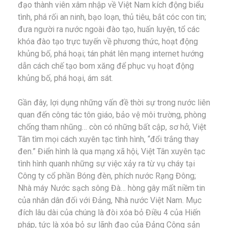
đạo thành viên xâm nhập về Việt Nam kích động biểu
tình, phá rối an ninh, bạo loạn, thủ tiêu, bắt cóc con tin;
đưa người ra nước ngoài đào tạo, huấn luyện, tổ các
khóa đào tạo trực tuyến về phương thức, hoạt động
khủng bố, phá hoại; tán phát lên mạng internet hướng
dẫn cách chế tạo bom xăng để phục vụ hoạt động
khủng bố, phá hoại, ám sát.
Gần đây, lợi dụng những vấn đề thời sự trong nước liên
quan đến công tác tôn giáo, bảo vệ môi trường, phòng
chống tham nhũng… còn có những bất cập, sơ hở, Việt
Tân tìm mọi cách xuyên tạc tình hình, “đổi trắng thay
đen.” Điển hình là qua mạng xã hội, Việt Tân xuyên tạc
tình hình quanh những sự việc xảy ra từ vụ cháy tại
Công ty cổ phần Bóng đèn, phích nước Rạng Đông;
Nhà máy Nước sạch sông Đà… hòng gây mất niềm tin
của nhân dân đối với Đảng, Nhà nước Việt Nam. Mục
đích lâu dài của chúng là đòi xóa bỏ Điều 4 của Hiến
pháp, tức là xóa bỏ sự lãnh đạo của Đảng Cộng sản