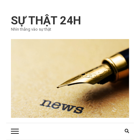
Bỏ
qua
SỰ THẬT 24H
và
Nhìn thẳng vào sự thật
tới
nội
dung
(ấn
Enter)