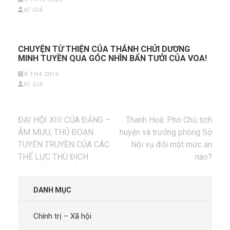
KÍ GIẢ
CHUYỆN TỪ THIỆN CỦA THÁNH CHỬI DƯƠNG
MINH TUYỀN QUA GÓC NHÌN BẨN TƯỞI CỦA VOA!
8 TH4 2019
KÍ GIẢ
Điều
ĐẠI HỘI XIII CỦA ĐẢNG –
Thanh Hoá: Phó Chủ tịch
hướng
ÂM MƯU, THỦ ĐOẠN
huyện và trưởng phòng Sở
bài
TUYÊN TRUYỀN CỦA CÁC
Nội vụ đối mặt mức án
viết
THẾ LỰC THÙ ĐỊCH
nào?
DANH MỤC
Chính trị – Xã hội