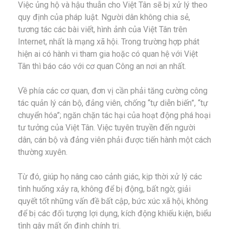
Việc ủng hộ và hậu thuẫn cho Việt Tân sẽ bị xử lý theo
quy định của pháp luật. Người dân không chia sẻ,
tương tác các bài viết, hình ảnh của Việt Tân trên
Internet, nhất là mạng xã hội. Trong trường hợp phát
hiện ai có hành vi tham gia hoặc có quan hệ với Việt
Tân thì báo cáo với cơ quan Công an nơi an nhất.
Về phía các cơ quan, đơn vị cần phải tăng cường công
tác quản lý cán bộ, đảng viên, chống “tự diễn biến”, “tự
chuyển hóa”; ngăn chặn tác hại của hoạt động phá hoại
tư tưởng của Việt Tân. Việc tuyên truyền đến người
dân, cán bộ và đảng viên phải được tiến hành một cách
thường xuyên.
Từ đó, giúp họ nâng cao cảnh giác, kịp thời xử lý các
tình huống xảy ra, không để bị động, bất ngờ; giải
quyết tốt những vấn đề bất cập, bức xúc xã hội, không
để bị các đối tượng lợi dụng, kích động khiếu kiện, biểu
tình gây mất ổn định chính trị.