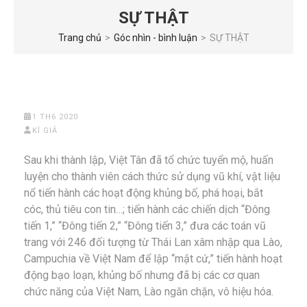
SỰ THẬT
Trang chủ
>
Góc nhìn - bình luận
>
SỰ THẬT
1 TH6 2020
KÍ GIẢ
Sau khi thành lập, Việt Tân đã tổ chức tuyển mộ, huấn
luyện cho thành viên cách thức sử dụng vũ khí, vật liệu
nổ tiến hành các hoạt động khủng bố, phá hoại, bắt
cóc, thủ tiêu con tin…; tiến hành các chiến dịch “Đông
tiến 1,” “Đông tiến 2,” “Đông tiến 3,” đưa các toán vũ
trang với 246 đối tượng từ Thái Lan xâm nhập qua Lào,
Campuchia về Việt Nam để lập “mật cứ,” tiến hành hoạt
động bạo loạn, khủng bố nhưng đã bị các cơ quan
chức năng của Việt Nam, Lào ngăn chặn, vô hiệu hóa.