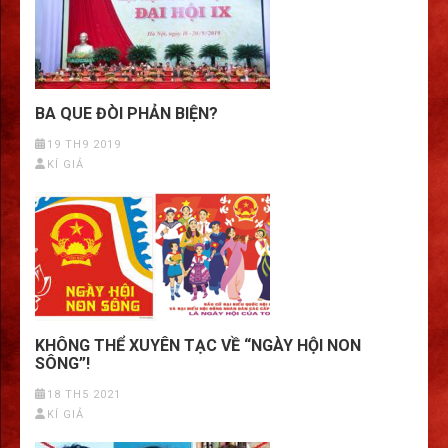
BA QUE ĐÒI PHẢN BIỆN?
19 TH9 2019
KÍ GIẢ
KHÔNG THỂ XUYÊN TẠC VỀ “NGÀY HỘI NON
SÔNG”!
18 TH5 2021
KÍ GIẢ