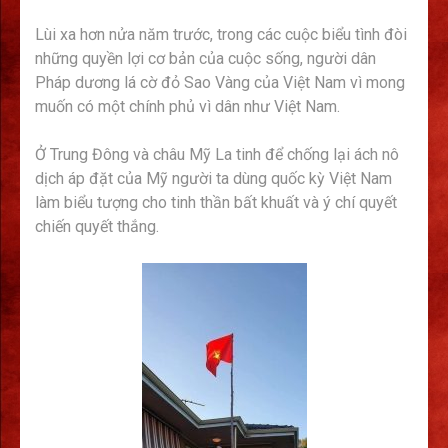
Lùi xa hơn nửa năm trước, trong các cuộc biểu tình đòi
những quyền lợi cơ bản của cuộc sống, người dân
Pháp dương lá cờ đỏ Sao Vàng của Việt Nam vì mong
muốn có một chính phủ vì dân như Việt Nam.
Ở Trung Đông và châu Mỹ La tinh để chống lại ách nô
dịch áp đặt của Mỹ người ta dùng quốc kỳ Việt Nam
làm biểu tượng cho tinh thần bất khuất và ý chí quyết
chiến quyết thắng.