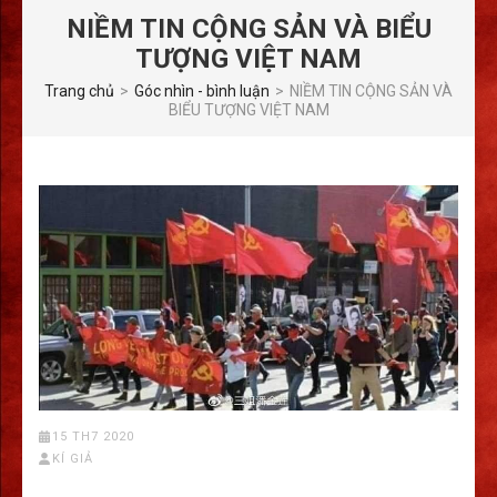
NIỀM TIN CỘNG SẢN VÀ BIỂU
TƯỢNG VIỆT NAM
Trang chủ
>
Góc nhìn - bình luận
>
NIỀM TIN CỘNG SẢN VÀ
BIỂU TƯỢNG VIỆT NAM
15 TH7 2020
KÍ GIẢ