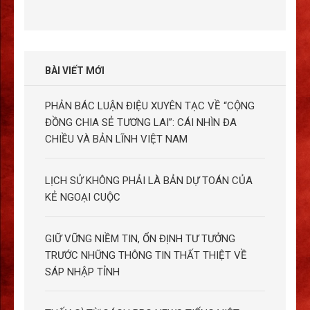
BÀI VIẾT MỚI
PHẢN BÁC LUẬN ĐIỆU XUYÊN TẠC VỀ “CỘNG
ĐỒNG CHIA SẺ TƯƠNG LAI”: CÁI NHÌN ĐA
CHIỀU VÀ BẢN LĨNH VIỆT NAM
LỊCH SỬ KHÔNG PHẢI LÀ BẢN DỰ TOÁN CỦA
KẺ NGOẠI CUỘC
GIỮ VỮNG NIỀM TIN, ỔN ĐỊNH TƯ TƯỞNG
TRƯỚC NHỮNG THÔNG TIN THẤT THIỆT VỀ
SÁP NHẬP TỈNH