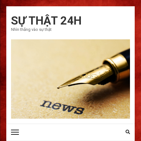
Bỏ
qua
SỰ THẬT 24H
và
Nhìn thẳng vào sự thật
tới
nội
dung
(ấn
Enter)