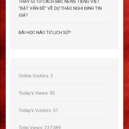
THẤY GÌ TỪ CÁCH BBC NEWS TIẾNG VIỆT
“ĐẶT VẤN ĐỀ” VỀ DỰ THẢO NGHỊ ĐỊNH TIN
GIẢ?
BÀI HỌC NÀO TỪ LỊCH SỬ?
Online Visitors:
3
Today's Views:
93
Today's Visitors:
51
Total Views:
237.089