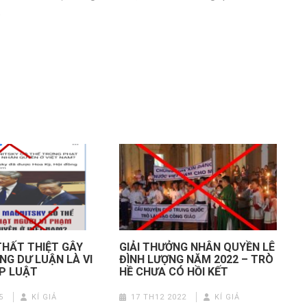
.
THẤT THIỆT GÂY
GIẢI THƯỞNG NHÂN QUYỀN LÊ
G DƯ LUẬN LÀ VI
ĐÌNH LƯỢNG NĂM 2022 – TRÒ
P LUẬT
HỀ CHƯA CÓ HỒI KẾT
5
KÍ GIẢ
17 TH12 2022
KÍ GIẢ