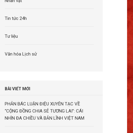
Nhân vật
Tin tức 24h
Tư liệu
Văn hóa Lịch sử
BÀI VIẾT MỚI
PHẢN BÁC LUẬN ĐIỆU XUYÊN TẠC VỀ
“CỘNG ĐỒNG CHIA SẺ TƯƠNG LAI”: CÁI
NHÌN ĐA CHIỀU VÀ BẢN LĨNH VIỆT NAM