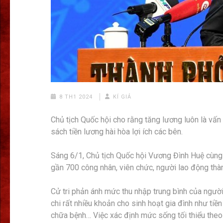
8 TH1 2024
KÍ GIẢ
Chủ tịch Quốc hội cho rằng tăng lương luôn là vấ
sách tiền lương hài hòa lợi ích các bên.
Sáng 6/1, Chủ tịch Quốc hội Vương Đình Huệ cùng 
gần 700 công nhân, viên chức, người lao động thà
Cử tri phản ánh mức thu nhập trung bình của người 
chi rất nhiều khoản cho sinh hoạt gia đình như tiề
chữa bệnh… Việc xác định mức sống tối thiểu theo v