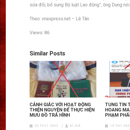
sửa đổi, bổ sung Bộ luật Lao động”, ông Dung nói
Theo: vnexpress.net – Lê Tân
Views: 86
Similar Posts
CẢNH GIÁC VỚI HOẠT ĐỘNG
TUNG TIN 
THIỆN NGUYỆN ĐỂ THỰC HIỆN
HOANG MAN
MƯU ĐỒ TRÁ HÌNH
PHẠM PHÁ
25 TH11 2022
KÍ GIẢ
19 TH1 202