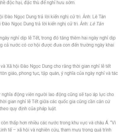
hề độc hại, đặc thù để nghỉ hưu sớm.
Đào Ngọc Dung trả lời kiến nghị cử tri. Ảnh:
Lê Tân
ngày nghỉ dịp lễ Tết, trong đó tăng thêm hai ngày nghỉ dịp
g cả nước có cơ hội được đưa con đến trường ngày khai
 và Xã hội Đào Ngọc Dung cho rằng thời gian nghỉ lễ tết
ôn giáo, phong tục, tập quán, ý nghĩa của ngày nghỉ và tác
ý nghĩa động viên người lao động cũng sẽ tạo áp lực cho
thời gian nghỉ lễ Tết giữa các quốc gia cũng cần căn cứ
theo quy định của pháp luật.
 còn thấp hơn nhiều các nước trong khu vực và châu Á. “Vì
inh tế – xã hội và nghiên cứu, tham mưu trong quá trình