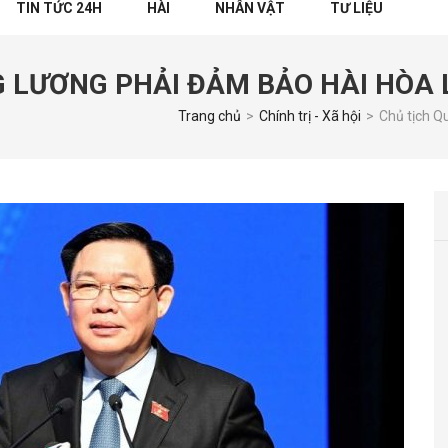
TIN TỨC 24H
HÀI
NHÂN VẬT
TƯ LIỆU
G LƯƠNG PHẢI ĐẢM BẢO HÀI HÒA 
Trang chủ
>
Chính trị - Xã hội
>
Chủ tịch Q