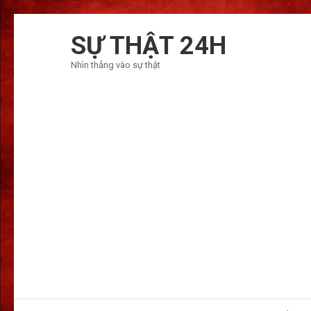
Bỏ
qua
SỰ THẬT 24H
và
Nhìn thẳng vào sự thật
tới
nội
dung
(ấn
Enter)