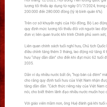
Hồi tháng 12/2023, Hội đồng Tiền lương quốc gia 
lương tối thiểu áp dụng từ ngày 01/7/2024, trong 
200.000 đến 280.000 đồng (tỷ lệ bình quân 6%).
Trên cơ sở khuyến nghị của Hội đồng, Bộ Lao độn
quy định mức lương tối thiểu đối với người lao độ
đơn vị liên quan trước khi trình Chính phủ xem xét,
Liên quan chính sách tuổi nghỉ hưu, Chủ tịch Quốc
điều chỉnh tăng thêm 3 tháng, lao động nữ tăng 4
hưu “chạy dần dần” cho đến khi đạt mức 62 tuổi đ
2035.
Dẫn ví dụ nhiều nước bất ổn, “họp bàn cả đêm” m
cho rằng quy định tuổi hưu của Việt Nam nhận được
tăng dần dần. “Cách thức riêng này của Việt Nam
nói, cho biết thêm lãnh đạo nhiều nước muốn học 
Với giáo viên mầm non, ông Huệ đánh giá khi tuổi 