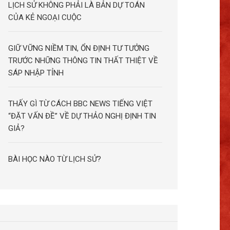
LỊCH SỬ KHÔNG PHẢI LÀ BẢN DỰ TOÁN
CỦA KẺ NGOẠI CUỘC
GIỮ VỮNG NIỀM TIN, ỔN ĐỊNH TƯ TƯỞNG
TRƯỚC NHỮNG THÔNG TIN THẤT THIỆT VỀ
SÁP NHẬP TỈNH
THẤY GÌ TỪ CÁCH BBC NEWS TIẾNG VIỆT
“ĐẶT VẤN ĐỀ” VỀ DỰ THẢO NGHỊ ĐỊNH TIN
GIẢ?
BÀI HỌC NÀO TỪ LỊCH SỬ?