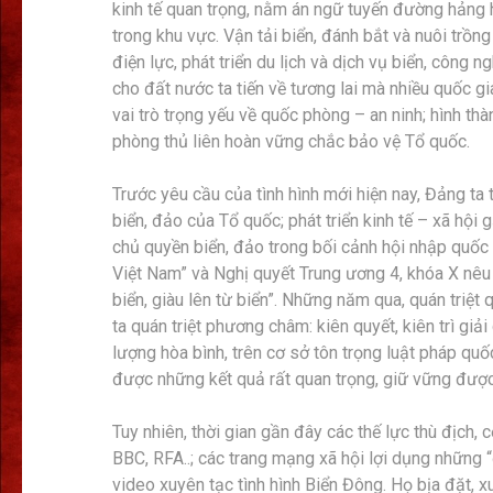
kinh tế quan trọng, nằm án ngữ tuyến đường hảng 
trong khu vực. Vận tải biển, đánh bắt và nuôi trồng
điện lực, phát triển du lịch và dịch vụ biển, công n
cho đất nước ta tiến về tương lai mà nhiều quốc gi
vai trò trọng yếu về quốc phòng – an ninh; hình thàn
phòng thủ liên hoàn vững chắc bảo vệ Tổ quốc.
Trước yêu cầu của tình hình mới hiện nay, Đảng ta
biển, đảo của Tổ quốc; phát triển kinh tế – xã hội
chủ quyền biển, đảo trong bối cảnh hội nhập quốc t
Việt Nam” và Nghị quyết Trung ương 4, khóa X nêu
biển, giàu lên từ biển”. Những năm qua, quán triệ
ta quán triệt phương châm: kiên quyết, kiên trì gi
lượng hòa bình, trên cơ sở tôn trọng luật pháp qu
được những kết quả rất quan trọng, giữ vững được
Tuy nhiên, thời gian gần đây các thế lực thù địch, 
BBC, RFA..; các trang mạng xã hội lợi dụng những “
video xuyên tạc tình hình Biển Đông. Họ bịa đặt,