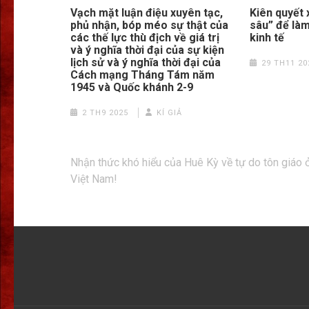
Vạch mặt luận điệu xuyên tạc,
Kiên quyết 
phủ nhận, bóp méo sự thật của
sâu” để là
các thế lực thù địch về giá trị
kinh tế
và ý nghĩa thời đại của sự kiện
lịch sử và ý nghĩa thời đại của
29 TH11 20
Cách mạng Tháng Tám năm
1945 và Quốc khánh 2-9
2 TH9 2025
KÍ GIẢ
Điều
Nhận thức khó hiểu của Huê Kỳ về tự do tôn giáo 
hướng
Việt Nam!
bài
viết