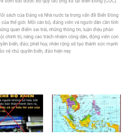
và sớm đạt được Bộ quy tắc ứng xử tại Biển Đông (COC).
đối sách của Đảng và Nhà nước ta trong vấn đề Biển Đông
 của thế giới. Mỗi cán bộ, đảng viên và người dân cần tỉnh
ững quan điểm sai trái, những thông tin, luận điệu phản
hội chính trị; nâng cao trách nhiệm công dân, động viên con
yền biển, đảo; phát huy, nhân rộng sẽ tạo thành sức mạnh
ảo vệ chủ quyền biển, đảo hiện nay.