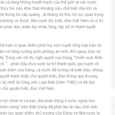
hải và hàng không huyết mạch của thế giới và các nước
 thủy hải sản, khai thác khoáng sản, chế biến dầu khí và
ghệ thông tin cáp quang,…là những lợi thế, nội lực quan trọng
a không có được. Bên cạnh đó, biển, đảo Việt Nam có vị trí,
h pháo đài, chiến lũy nhiều tầng, lớp, bố trí thành tuyến
 thể hiện rõ quan điểm phát huy sức mạnh tổng hợp bảo vệ
 gắn với tăng cường quốc phòng, an ninh, đối ngoại, bảo vệ
ế. Trong các chỉ thị, nghị quyết của Đảng, “Chiến lược Biển
 rõ: “… phấn đấu đưa nước ta trở thành quốc gia mạnh về
t quan điểm của Đảng, cả nước đã hướng về biển đảo, chúng
ải quyết tranh chấp chủ quyền biển, đảo thông qua thương
ốc tế, nhất là Công ước Luật Biển (năm 1982) và đã đạt
 chủ quyền biển, đảo Việt Nam.
cơ hội chính trị và báo, đài phản động ở nước ngoài như
điểm nóng” trên Biển Đông đã phát tán tài liệu, hình ảnh,
 xuyên tạc quan điểm, chủ trương của Đảng và Nhà nước ta