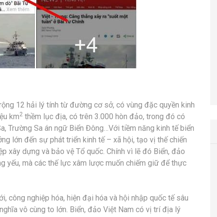
 rộng 12 hải lý tính từ đường cơ sở, có vùng đặc quyền kinh
2
iệu km
thềm lục địa, có trên 3.000 hòn đảo, trong đó có
a, Trường Sa án ngữ Biển Đông…Với tiềm năng kinh tế biển
ng lớn đến sự phát triển kinh tế – xã hội, tạo vị thế chiến
p xây dựng và bảo vệ Tổ quốc. Chính vì lẽ đó Biển, đảo
ọng yếu, mà các thế lực xâm lược muốn chiếm giữ để thực
, công nghiệp hóa, hiện đại hóa và hội nhập quốc tế sâu
nghĩa vô cùng to lớn. Biển, đảo Việt Nam có vị trí địa lý