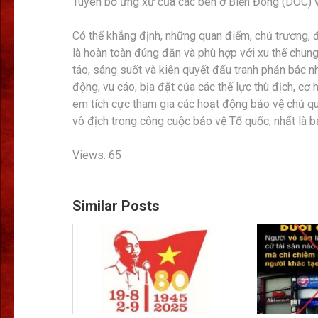
Tuyên bố ứng xử của các bên ở Biển Đông (DOC) 
Có thể khẳng định, những quan điểm, chủ trương, 
là hoàn toàn đúng đắn và phù hợp với xu thế chung
táo, sáng suốt và kiên quyết đấu tranh phản bác nh
động, vu cáo, bịa đặt của các thế lực thù địch, cơ 
em tích cực tham gia các hoạt động bảo vệ chủ qu
vô địch trong công cuộc bảo vệ Tổ quốc, nhất là b
Views: 65
Similar Posts