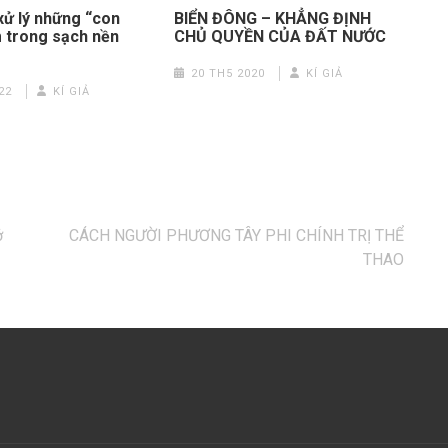
xử lý những “con
BIỂN ĐÔNG – KHẲNG ĐỊNH
m trong sạch nền
CHỦ QUYỀN CỦA ĐẤT NƯỚC
20 TH5 2020
KÍ GIẢ
22
KÍ GIẢ
ở
CÁCH NGƯỜI PHƯƠNG TÂY PHI CHÍNH TRỊ THỂ
THAO