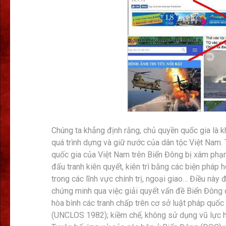
Chúng ta khẳng định rằng, chủ quyền quốc gia là k
quá trình dựng và giữ nước của dân tộc Việt Nam. 
quốc gia của Việt Nam trên Biển Đông bị xâm phạm
đấu tranh kiên quyết, kiên trì bằng các biện pháp 
trong các lĩnh vực chính trị, ngoại giao… Điều nà
chứng minh qua việc giải quyết vấn đề Biển Đông c
hòa bình các tranh chấp trên cơ sở luật pháp quố
(UNCLOS 1982); kiềm chế, không sử dụng vũ lực h