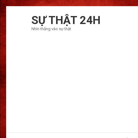
Bỏ
qua
SỰ THẬT 24H
và
Nhìn thẳng vào sự thật
tới
nội
dung
(ấn
Enter)