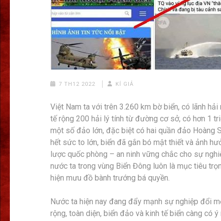
7 TH12 2022
KÍ GIẢ
Việt Nam ta với trên 3.260 km bờ biển, có lãnh hải
tế rộng 200 hải lý tính từ đường cơ sở, có hơn 1 tr
một số đảo lớn, đặc biệt có hai quần đảo Hoàng S
hết sức to lớn, biển đã gắn bó mật thiết và ảnh hưở
lược quốc phòng – an ninh vững chắc cho sự nghiệ
nước ta trong vùng Biển Đông luôn là mục tiêu tr
hiện mưu đồ bành trướng bá quyền.
Nước ta hiện nay đang đẩy mạnh sự nghiệp đổi mới
rộng, toàn diện, biển đảo và kinh tế biển càng có ý 