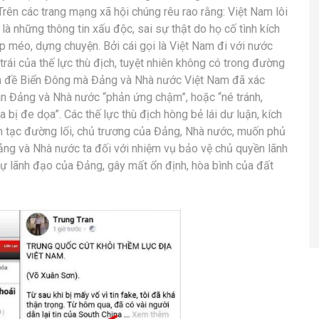
Trên các trang mạng xã hội chúng rêu rao rằng: Việt Nam lôi
à những thông tin xấu độc, sai sự thật do họ cố tình kích
 méo, dựng chuyện. Bởi cái gọi là Việt Nam đi với nước
trái của thế lực thù địch, tuyệt nhiên không có trong đường
vấn đề Biển Đông mà Đảng và Nhà nước Việt Nam đã xác
án Đảng và Nhà nước “phản ứng chậm”, hoặc “né tránh,
bị đe dọa”. Các thế lực thù địch hòng bẻ lái dư luận, kích
 tạc đường lối, chủ trương của Đảng, Nhà nước, muốn phủ
ảng và Nhà nước ta đối với nhiệm vụ bảo vệ chủ quyền lãnh
 sự lãnh đạo của Đảng, gây mất ổn định, hòa bình của đất