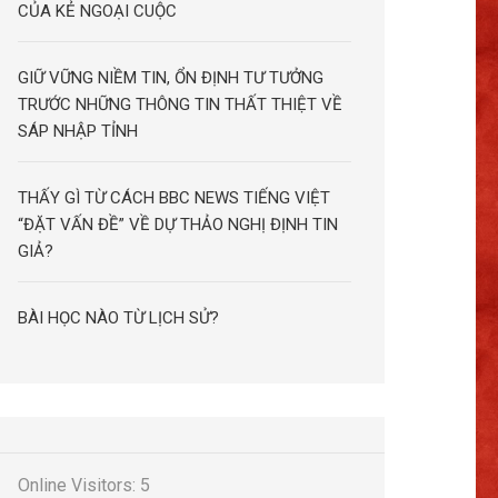
CỦA KẺ NGOẠI CUỘC
GIỮ VỮNG NIỀM TIN, ỔN ĐỊNH TƯ TƯỞNG
TRƯỚC NHỮNG THÔNG TIN THẤT THIỆT VỀ
SÁP NHẬP TỈNH
THẤY GÌ TỪ CÁCH BBC NEWS TIẾNG VIỆT
“ĐẶT VẤN ĐỀ” VỀ DỰ THẢO NGHỊ ĐỊNH TIN
GIẢ?
BÀI HỌC NÀO TỪ LỊCH SỬ?
Online Visitors:
5