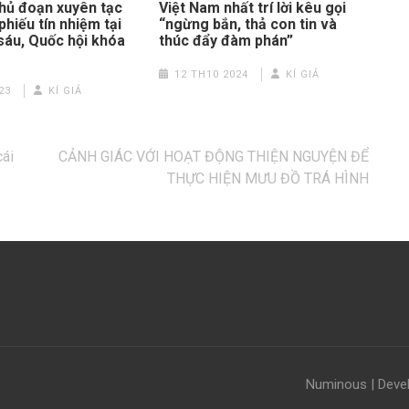
thủ đoạn xuyên tạc
Việt Nam nhất trí lời kêu gọi
phiếu tín nhiệm tại
“ngừng bắn, thả con tin và
sáu, Quốc hội khóa
thúc đẩy đàm phán”
12 TH10 2024
KÍ GIẢ
23
KÍ GIẢ
cái
CẢNH GIÁC VỚI HOẠT ĐỘNG THIỆN NGUYỆN ĐỂ
THỰC HIỆN MƯU ĐỒ TRÁ HÌNH
Numinous | Deve