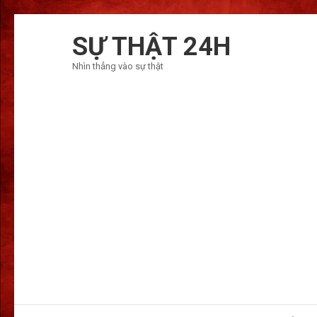
Bỏ
qua
SỰ THẬT 24H
và
Nhìn thẳng vào sự thật
tới
nội
dung
(ấn
Enter)