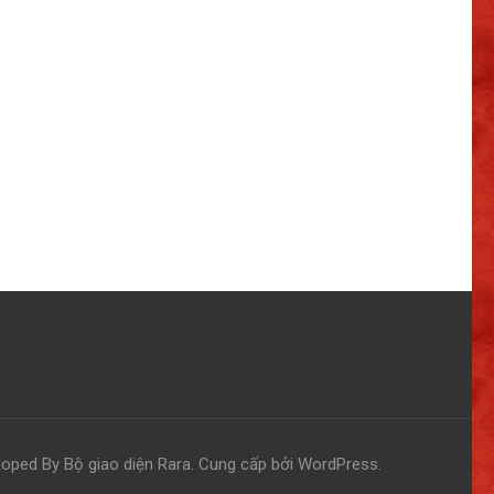
loped By
Bộ giao diện Rara
. Cung cấp bởi
WordPress
.