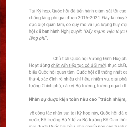
Tại Kỳ họp, Quốc hội đã tiến hành giám sát tối cao 
chống lãng phí giai đoạn 2016-2021. Đây là chuyê
đặc biệt quan tâm, có quy mô và lực lượng huy độn
hội đã ban hành Nghị quyết
“Đẩy mạnh việc thực h
lãng phí”
.
Chủ tịch Quốc hội Vương Đình Huệ ph
Hoạt động
chất vấn tiếp tục có đổi mới,
thực chất,
biểu Quốc hội quan tâm. Quốc hội đã thống nhất c
thứ 4, xác định rõ nhiều chỉ tiêu, nhiệm vụ, giải p
tướng Chính phủ, các vị Bộ trưởng, trưởng ngành th
Nhân sự được kiện toàn nêu cao “trách nhiệm, 
V
ề công tác nhân sự, tại Kỳ họp này, Quốc hội đã 
nước, Bộ trưởng Bộ Y tế và Bộ trưởng Bộ Giao thô
mới được Quốc hội bầu, phê chuẩn nêu cao trách nh