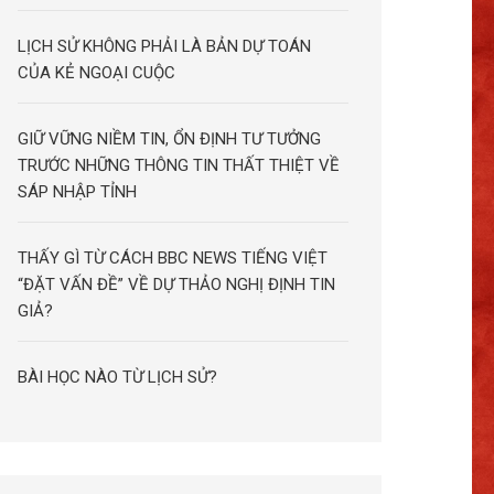
LỊCH SỬ KHÔNG PHẢI LÀ BẢN DỰ TOÁN
CỦA KẺ NGOẠI CUỘC
GIỮ VỮNG NIỀM TIN, ỔN ĐỊNH TƯ TƯỞNG
TRƯỚC NHỮNG THÔNG TIN THẤT THIỆT VỀ
SÁP NHẬP TỈNH
THẤY GÌ TỪ CÁCH BBC NEWS TIẾNG VIỆT
“ĐẶT VẤN ĐỀ” VỀ DỰ THẢO NGHỊ ĐỊNH TIN
GIẢ?
BÀI HỌC NÀO TỪ LỊCH SỬ?