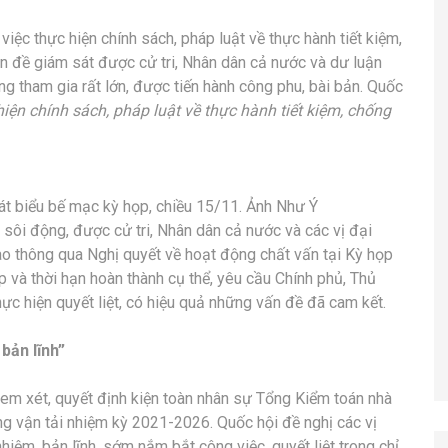
việc thực hiện chính sách, pháp luật về thực hành tiết kiệm,
n đề giám sát được cử tri, Nhân dân cả nước và dư luận
g tham gia rất lớn, được tiến hành công phu, bài bản. Quốc
iện chính sách, pháp luật về thực hành tiết kiệm, chống
át biểu bế mạc kỳ họp, chiều 15/11. Ảnh Như Ý
 sôi động, được cử tri, Nhân dân cả nước và các vị đại
ao thông qua Nghị quyết về hoạt động chất vấn tại Kỳ họp
háp và thời hạn hoàn thành cụ thể, yêu cầu Chính phủ, Thủ
ực hiện quyết liệt, có hiệu quả những vấn đề đã cam kết.
bản lĩnh”
xem xét, quyết định kiện toàn nhân sự Tổng Kiểm toán nhà
ng vận tải nhiệm kỳ 2021-2026. Quốc hội đề nghị các vị
iệm, bản lĩnh, sớm nắm bắt công việc, quyết liệt trong chỉ