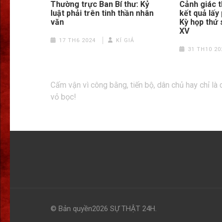
Thường trực Ban Bí thư: Kỷ
Cảnh giác 
luật phải trên tinh thần nhân
kết quả lấy 
văn
Kỳ họp thứ 
XV
17 TH6 2024
KÍ GIẢ
31 TH10 20
Điều
Cấm vận vì công bằng, tiến bộ, dân chủ hay chỉ là 
hướng
vỏ bọc!
bài
viết
© Bản quyền2026
SỰ THẬT 24H
.