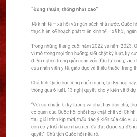
“Đ
ồng thuận, thống
nhất cao
”
V
ề kinh tế – xã hội và ngân sách nhà nước, Quốc hộ
thực hiện kế hoạch phát triển kinh tế – xã hội, n
Trong những tháng cuối năm 2022 và năm 2023, Qu
vĩ mô trong mọi tình huống; siết chặt kỷ luật, kỷ 
điểm nghẽn trong giải ngân vốn đầu tư công; việc t
của nhân viên y tế, giáo dục và thiếu thuốc, trang th
Chủ tịch Quốc hội
cũng nhấn mạnh, tại Kỳ họp này,
thông qua 6 luật, 13 nghị quyết, cho ý kiến về 8 dự 
“Với sự chuẩn bị kỹ lưỡng và phát huy dân chủ, th
cơ quan của Quốc hội phối hợp chặt chẽ với Chính
thu, giải trình kịp thời, thấu đáo ý kiến của các vị
còn có ý kiến khác nhau nên đã đạt được sự đồng t
quyết”, Chủ tịch Quốc hội nêu rõ.