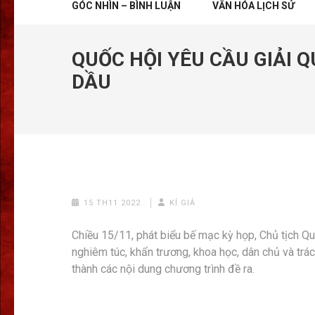
GÓC NHÌN – BÌNH LUẬN
VĂN HÓA LỊCH SỬ
QUỐC HỘI YÊU CẦU GIẢI 
DẦU
15 TH11 2022
KÍ GIẢ
Chiều 15/11, phát biểu bế mạc kỳ họp, Chủ tịch Q
nghiêm túc, khẩn trương, khoa học, dân chủ và trá
thành các nội dung chương trình đề ra.