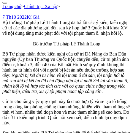
cho:
Trang chủ
>
Chính trị - Xã hội
>
7 Th10 2022
Kí Giả
Bộ trưởng Tư pháp Lê Thành Long đã trả lời các ý kiến, kiến nghị
cử tri các địa phương gửi đến sau kỳ họp thứ 3 Quốc hội khóa XV
về nội dung tăng mức phạt đối với tội phạm tham ô, nhận hối lộ.
Bộ trưởng Tư pháp Lê Thành Long
Bộ Tư pháp nhận được kiến nghị của cử tri Đà Nẵng do Ban Dân
nguyện (Ủy ban Thường vụ Quốc hội) chuyển đến, cử tri phản ánh
điểm c, khoản 3, điều 40 của Bộ luật Hình sự quy định không thi
hành án tử hình đối với người bị kết án nếu thuộc trường hợp sau
đây:
Người bị kết án tử hình về tội tham ô tài sản, tội nhận hối lộ
mà sau khi bị kết án đã chủ động nộp lại ít nhất 3/4 tài sản tham ô,
nhận hối lộ và hợp tác tích cực với cơ quan chức năng trong việc
phát hiện, điều tra, xử lý tội phạm hoặc lập công lớn
.
Cử tri cho rằng việc quy định này là chưa hợp lý và sẽ tạo lỗ hổng
trong công tác phòng, chống tham nhũng, khiến việc tham nhũng sẽ
tinh vi hơn, nhiều thủ đoạn hơn và mức tham nhũng sẽ cao hơn. Do
đó cử tri kiến nghị trình Quốc hội xem xét, điều chỉnh lại quy định
này.
Sau khi nghiên cứu, Bộ Tư pháp cho biết để thể chế hóa chủ trương