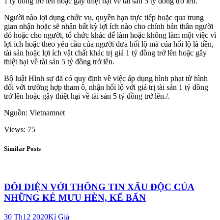
1 tỷ đồng trở lên hoặc gây thiệt hại về tài sản 5 tỷ đồng trở lên.
Người nào lợi dụng chức vụ, quyền hạn trực tiếp hoặc qua trung
gian nhận hoặc sẽ nhận bất kỳ lợi ích nào cho chính bản thân người
đó hoặc cho người, tổ chức khác để làm hoặc không làm một việc vì
lợi ích hoặc theo yêu cầu của người đưa hối lộ mà của hối lộ là tiền,
tài sản hoặc lợi ích vật chất khác trị giá 1 tỷ đồng trở lên hoặc gây
thiệt hại về tài sản 5 tỷ đồng trở lên.
Bộ luật Hình sự đã có quy định về việc áp dụng hình phạt tử hình
đối với trường hợp tham ô, nhận hối lộ với giá trị tài sản 1 tỷ đồng
trở lên hoặc gây thiệt hại về tài sản 5 tỷ đồng trở lên./.
Nguồn: Vietnamnet
Views: 75
Similar Posts
ĐỐI DIỆN VỚI THÔNG TIN XẤU ĐỘC CỦA
NHỮNG KẺ MƯU HÈN, KẾ BẨN
30 Th12 2020
Kí Giả