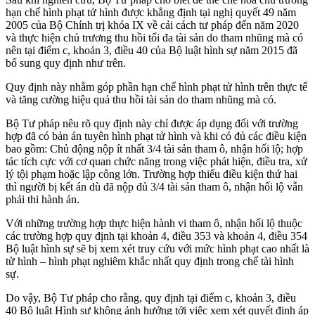
hạn chế hình phạt tử hình được khẳng định tại nghị quyết 49 năm
2005 của Bộ Chính trị khóa IX về cải cách tư pháp đến năm 2020
và thực hiện chủ trương thu hồi tối đa tài sản do tham nhũng mà có
nên tại điểm c, khoản 3, điều 40 của Bộ luật hình sự năm 2015 đã
bổ sung quy định như trên.
Quy định này nhằm góp phần hạn chế hình phạt tử hình trên thực tế
và tăng cường hiệu quả thu hồi tài sản do tham nhũng mà có.
Bộ Tư pháp nêu rõ quy định này chỉ được áp dụng đối với trường
hợp đã có bản án tuyên hình phạt tử hình và khi có đủ các điều kiện
bao gồm: Chủ động nộp ít nhất 3/4 tài sản tham ô, nhận hối lộ; hợp
tác tích cực với cơ quan chức năng trong việc phát hiện, điều tra, xử
lý tội phạm hoặc lập công lớn. Trường hợp thiếu điều kiện thứ hai
thì người bị kết án dù đã nộp đủ 3/4 tài sản tham ô, nhận hối lộ vẫn
phải thi hành án.
Với những trường hợp thực hiện hành vi tham ô, nhận hối lộ thuộc
các trường hợp quy định tại khoản 4, điều 353 và khoản 4, điều 354
Bộ luật hình sự sẽ bị xem xét truy cứu với mức hình phạt cao nhất là
tử hình – hình phạt nghiêm khắc nhất quy định trong chế tài hình
sự.
Do vậy, Bộ Tư pháp cho rằng, quy định tại điểm c, khoản 3, điều
40 Bộ luật Hình sự không ảnh hưởng tới việc xem xét quyết định áp