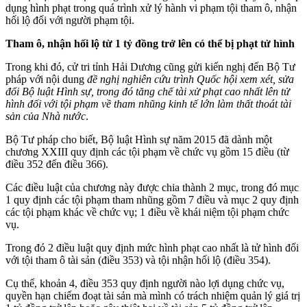
dụng hình phạt trong quá trình xử lý hành vi phạm tội tham ô, nhận
hối lộ đối với người phạm tội.
Tham ô, nhận hối lộ từ 1 tỷ đồng trở lên có thể bị phạt tử hình
Trong khi đó, cử tri tỉnh Hải Dương cũng gửi kiến nghị đến Bộ Tư
pháp với nội dung
đề nghị nghiên cứu trình Quốc hội xem xét, sửa
đổi Bộ luật Hình sự, trong đó tăng chế tài xử phạt cao nhất lên tử
hình đối với tội phạm về tham nhũng kinh tế lớn làm thất thoát tài
sản của Nhà nước
.
Bộ Tư pháp cho biết, Bộ luật Hình sự năm 2015 đã dành một
chương XXIII quy định các tội phạm về chức vụ gồm 15 điều (từ
điều 352 đến điều 366).
Các điều luật của chương này được chia thành 2 mục, trong đó mục
1 quy định các tội phạm tham nhũng gồm 7 điều và mục 2 quy định
các tội phạm khác về chức vụ; 1 điều về khái niệm tội phạm chức
vụ.
Trong đó 2 điều luật quy định mức hình phạt cao nhất là tử hình đối
với tội tham ô tài sản (điều 353) và tội nhận hối lộ (điều 354).
Cụ thể, khoản 4, điều 353 quy định người nào lợi dụng chức vụ,
quyền hạn chiếm đoạt tài sản mà mình có trách nhiệm quản lý giá trị