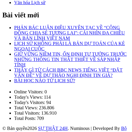
Văn hóa Lịch sử
Bài viết mới
PHẢN BÁC LUẬN ĐIỆU XUYÊN TẠC VỀ “CỘNG
ĐỒNG CHIA SẺ TƯƠNG LAI”: CÁI NHÌN ĐA CHIỀU
VÀ BẢN LĨNH VIỆT NAM
LỊCH SỬ KHÔNG PHẢI LÀ BẢN DỰ TOÁN CỦA KẺ
NGOẠI CUỘC
GIỮ VỮNG NIỀM TIN, ỔN ĐỊNH TƯ TƯỞNG TRƯỚC
NHỮNG THÔNG TIN THẤT THIỆT VỀ SÁP NHẬP
TỈNH
THẤY GÌ TỪ CÁCH BBC NEWS TIẾNG VIỆT “ĐẶT
VẤN ĐỀ” VỀ DỰ THẢO NGHỊ ĐỊNH TIN GIẢ?
BÀI HỌC NÀO TỪ LỊCH SỬ?
Online Visitors:
0
Today's Views:
114
Today's Visitors:
94
Total Views:
236.806
Total Visitors:
136.910
Total Posts:
709
© Bản quyền2026
SỰ THẬT 24H
.
Numinous | Developed By
Bộ