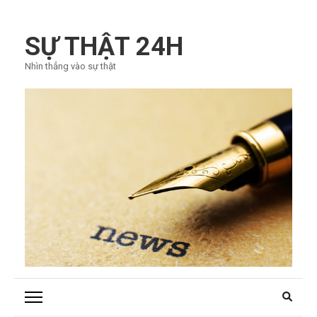
Bỏ
qua
SỰ THẬT 24H
và
Nhìn thẳng vào sự thật
tới
nội
dung
(ấn
Enter)