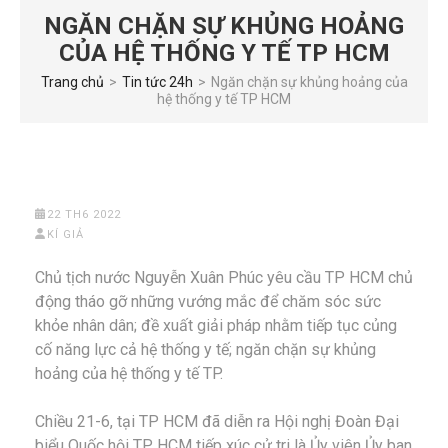
NGĂN CHẶN SỰ KHỦNG HOẢNG
CỦA HỆ THỐNG Y TẾ TP HCM
Trang chủ
>
Tin tức 24h
>
Ngăn chặn sự khủng hoảng của
hệ thống y tế TP HCM
22 TH6 2022
KÍ GIẢ
Chủ tịch nước Nguyễn Xuân Phúc yêu cầu TP HCM chủ
động tháo gỡ những vướng mắc để chăm sóc sức
khỏe nhân dân; đề xuất giải pháp nhằm tiếp tục củng
cố năng lực cả hệ thống y tế; ngăn chặn sự khủng
hoảng của hệ thống y tế TP.
Chiều 21-6, tại TP HCM đã diễn ra Hội nghị Đoàn Đại
biểu Quốc hội TP HCM tiếp xúc cử tri là Ủy viên Ủy ban