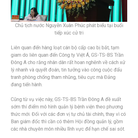
Chủ tịch nước Nguyễn Xuân Phúc phát biểu tại buổi
tiếp xúc cử tri
Liên quan đến hàng loạt cán bộ cấp cao bị bắt, tạm
giam do liên quan đến Công ty Việt Á, GS-TS-BS Trần
Đông A cho rằng nhân dân rất hoan nghênh về cách xử
lý nhanh và quyết đoán, tin tưởng vào công cuộc đấu
tranh phòng chống tham nhũng, tiêu cực mà Đảng
đang tiến hành.
Cũng từ vụ việc này, GS-TS-BS Trần Đông A đề xuất
sớm thí điểm mô hình quản lý bệnh viện theo phương
thức mới. Đối với các đơn vị tự chủ tài chính, thay vì có
Ban giám đốc thì cần có thêm Hội đồng quản lý, gồm
các nhà chuyên môn nhiều lĩnh vực để hạn chế sai sót.