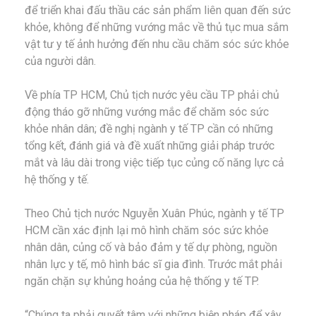
để triển khai đấu thầu các sản phẩm liên quan đến sức
khỏe, không để những vướng mắc về thủ tục mua sắm
vật tư y tế ảnh hưởng đến nhu cầu chăm sóc sức khỏe
của người dân.
Về phía TP HCM, Chủ tịch nước yêu cầu TP phải chủ
động tháo gỡ những vướng mắc để chăm sóc sức
khỏe nhân dân; đề nghị ngành y tế TP cần có những
tổng kết, đánh giá và đề xuất những giải pháp trước
mắt và lâu dài trong việc tiếp tục củng cố năng lực cả
hệ thống y tế.
Theo Chủ tịch nước Nguyễn Xuân Phúc, ngành y tế TP
HCM cần xác định lại mô hình chăm sóc sức khỏe
nhân dân, củng cố và bảo đảm y tế dự phòng, nguồn
nhân lực y tế, mô hình bác sĩ gia đình. Trước mắt phải
ngăn chặn sự khủng hoảng của hệ thống y tế TP.
“Chúng ta phải quyết tâm với những biện pháp để xây