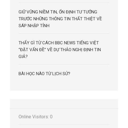
GIỮ VỮNG NIỀM TIN, ỔN ĐỊNH TƯ TƯỞNG
TRƯỚC NHỮNG THÔNG TIN THẤT THIỆT VỀ
SÁP NHẬP TỈNH
THẤY GÌ TỪ CÁCH BBC NEWS TIẾNG VIỆT
“ĐẶT VẤN ĐỀ” VỀ DỰ THẢO NGHỊ ĐỊNH TIN
GIẢ?
BÀI HỌC NÀO TỪ LỊCH SỬ?
Online Visitors:
0