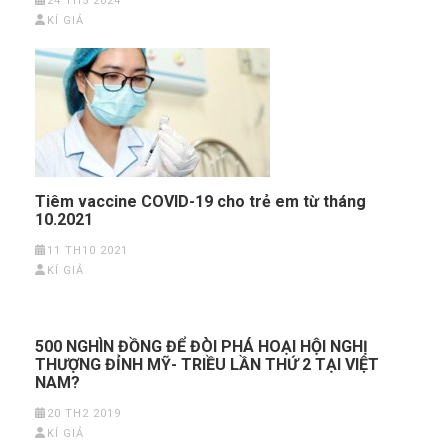
24 TH5 2024
KÍ GIẢ
Tiêm vaccine COVID-19 cho trẻ em từ tháng
10.2021
11 TH10 2021
KÍ GIẢ
500 NGHÌN ĐỒNG ĐỂ ĐÒI PHÁ HOẠI HỘI NGHỊ
THƯỢNG ĐỈNH MỸ- TRIỀU LẦN THỨ 2 TẠI VIỆT
NAM?
20 TH2 2019
KÍ GIẢ