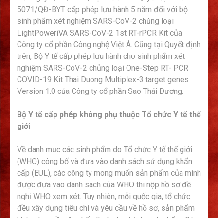
5071/QĐ-BYT cấp phép lưu hành 5 năm đối với bộ
sinh phẩm xét nghiệm SARS-CoV-2 chủng loại
LightPoweriVA SARS-CoV-2 1st RT-rPCR Kit của
Công ty cổ phần Công nghệ Việt Á. Cũng tại Quyết định
trên, Bộ Y tế cấp phép lưu hành cho sinh phẩm xét
nghiệm SARS-CoV-2 chủng loại One-Step RT- PCR
COVID-19 Kit Thai Duong Multiplex-3 target genes
Version 1.0 của Công ty cổ phần Sao Thái Dương.
Bộ Y tế cấp phép không phụ thuộc Tổ chức Y tế thế
giới
Về danh mục các sinh phẩm do Tổ chức Y tế thế giới
(WHO) công bố và đưa vào danh sách sử dụng khẩn
cấp (EUL), các công ty mong muốn sản phẩm của mình
được đưa vào danh sách của WHO thì nộp hồ sơ đề
nghị WHO xem xét. Tuy nhiên, mỗi quốc gia, tổ chức
đều xây dựng tiêu chí và yêu cầu về hồ sơ, sản phẩm