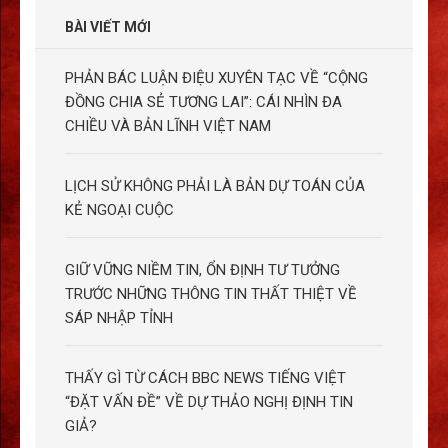
BÀI VIẾT MỚI
PHẢN BÁC LUẬN ĐIỆU XUYÊN TẠC VỀ “CỘNG
ĐỒNG CHIA SẺ TƯƠNG LAI”: CÁI NHÌN ĐA
CHIỀU VÀ BẢN LĨNH VIỆT NAM
LỊCH SỬ KHÔNG PHẢI LÀ BẢN DỰ TOÁN CỦA
KẺ NGOẠI CUỘC
GIỮ VỮNG NIỀM TIN, ỔN ĐỊNH TƯ TƯỞNG
TRƯỚC NHỮNG THÔNG TIN THẤT THIỆT VỀ
SÁP NHẬP TỈNH
THẤY GÌ TỪ CÁCH BBC NEWS TIẾNG VIỆT
“ĐẶT VẤN ĐỀ” VỀ DỰ THẢO NGHỊ ĐỊNH TIN
GIẢ?