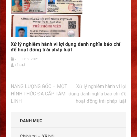
Xử lý nghiêm hành vi lợi dụng danh nghĩa báo chí
để hoạt động trái pháp luật
23 TH12 2021
KÍ GIẢ
Điều
NĂNG LƯỢNG GỐC – MỘT
Xử lý nghiêm hành vi lợi
hướng
HÌNH THỨC ĐA CẤP TÂM
dụng danh nghĩa báo chí để
bài
LINH
hoạt động trái pháp luật
viết
DANH MỤC
Chính trị – Xã hội