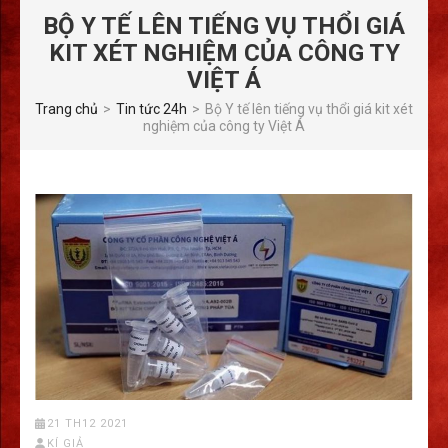
BỘ Y TẾ LÊN TIẾNG VỤ THỔI GIÁ
KIT XÉT NGHIỆM CỦA CÔNG TY
VIỆT Á
Trang chủ
>
Tin tức 24h
>
Bộ Y tế lên tiếng vụ thổi giá kit xét
nghiệm của công ty Việt Á
21 TH12 2021
KÍ GIẢ