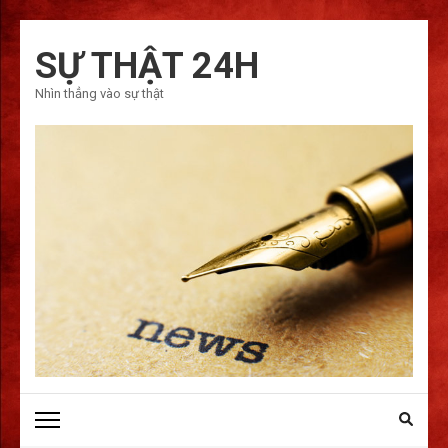
Bỏ
qua
SỰ THẬT 24H
và
Nhìn thẳng vào sự thật
tới
nội
dung
(ấn
Enter)