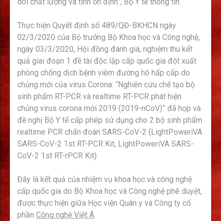
dõi chất lượng và tính ổn định”, Bộ Y tế thông tin.
Thực hiện Quyết định số 489/QĐ-BKHCN ngày
02/3/2020 của Bộ trưởng Bộ Khoa học và Công nghệ,
ngày 03/3/2020, Hội đồng đánh giá, nghiệm thu kết
quả giai đoạn 1 đề tài độc lập cấp quốc gia đột xuất
phòng chống dịch bệnh viêm đường hô hấp cấp do
chủng mới của virus Corona: “Nghiên cứu chế tạo bộ
sinh phẩm RT-PCR và realtime RT-PCR phát hiện
chủng virus corona mới 2019 (2019-nCoV)” đã họp và
đề nghị Bộ Y tế cấp phép sử dụng cho 2 bộ sinh phẩm
realtime PCR chẩn đoán SARS-CoV-2 (LightPoweriVA
SARS-CoV-2 1st RT-PCR Kit, LightPoweriVA SARS-
CoV-2 1st RT-rPCR Kit).
Đây là kết quả của nhiệm vụ khoa học và công nghệ
cấp quốc gia do Bộ Khoa học và Công nghệ phê duyệt,
được thực hiện giữa Học viện Quân y và Công ty cổ
phần
Công nghệ Việt Á
.