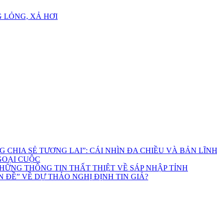
 LỎNG, XẢ HƠI
CHIA SẺ TƯƠNG LAI”: CÁI NHÌN ĐA CHIỀU VÀ BẢN LĨN
GOẠI CUỘC
HỮNG THÔNG TIN THẤT THIỆT VỀ SÁP NHẬP TỈNH
 ĐỀ” VỀ DỰ THẢO NGHỊ ĐỊNH TIN GIẢ?