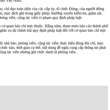
 báo Việt Nam.
o, chỉ đạo toàn diện của các cấp ủy, tổ chức Đảng, của người đứng
ỉ, mục đích ghi trong giấy phép; thường xuyên kiểm tra, giám sát,
óng viên, cộng tác viên vi phạm quy định pháp luật.
ủa cơ quan báo chí trực thuộc. Hằng năm, tham mưu báo cáo thành phố
ghĩa vụ tài chính trái quy định pháp luật đối với cơ quan báo chí trực
ý nhà báo, phóng viên, cộng tác viên; thực hiện đúng tôn chỉ, mục
 chức nào, thời gian cụ thể, nội dung đề nghị cung cấp thông tin phải
cộng tác viên nhưng ghi chức danh là phóng viên.