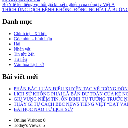
Điều
Bộ Y tế lên tiếng vụ thổi giá kit xét nghiệm của công ty Việt Á
THÍCH ỨNG DỊCH BỆNH KHÔNG ĐỒNG NGHĨA LÀ BUÔNG
hướng
bài
Danh mục
viết
Chính trị – Xã hội
Góc nhìn – bình luận
Hài
Nhân vật
Tin tức 24h
Tư liệu
Văn hóa Lịch sử
Bài viết mới
PHẢN BÁC LUẬN ĐIỆU XUYÊN TẠC VỀ “CỘNG ĐỒNG 
LỊCH SỬ KHÔNG PHẢI LÀ BẢN DỰ TOÁN CỦA KẺ N
GIỮ VỮNG NIỀM TIN, ỔN ĐỊNH TƯ TƯỞNG TRƯỚC N
THẤY GÌ TỪ CÁCH BBC NEWS TIẾNG VIỆT “ĐẶT VẤN
BÀI HỌC NÀO TỪ LỊCH SỬ?
Online Visitors:
0
Today's Views:
5