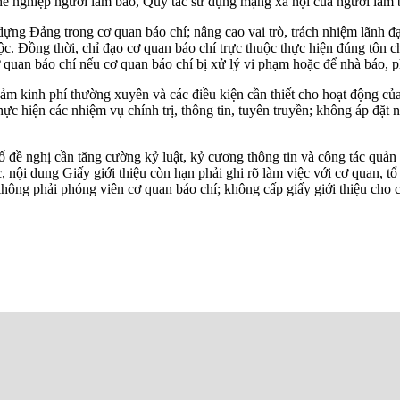
hề nghiệp người làm báo, Quy tắc sử dụng mạng xã hội của người làm
ựng Đảng trong cơ quan báo chí; nâng cao vai trò, trách nhiệm lãnh đạ
c. Đồng thời, chỉ đạo cơ quan báo chí trực thuộc thực hiện đúng tôn ch
quan báo chí nếu cơ quan báo chí bị xử lý vi phạm hoặc để nhà báo, ph
đảm kinh phí thường xuyên và các điều kiện cần thiết cho hoạt động c
ực hiện các nhiệm vụ chính trị, thông tin, tuyên truyền; không áp đặt n
ề nghị cần tăng cường kỷ luật, kỷ cương thông tin và công tác quản l
, nội dung Giấy giới thiệu còn hạn phải ghi rõ làm việc với cơ quan, tổ
không phải phóng viên cơ quan báo chí; không cấp giấy giới thiệu cho 