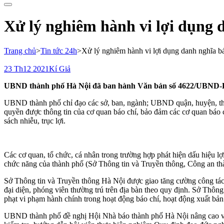
cho:
Xử lý nghiêm hành vi lợi dụng d
Trang chủ
>
Tin tức 24h
>
Xử lý nghiêm hành vi lợi dụng danh nghĩa báo
23 Th12 2021
Kí Giả
UBND thành phố Hà Nội đã ban hành Văn bản số 4622/UBND-KGVX 
UBND thành phố chỉ đạo các sở, ban, ngành; UBND quận, huyện, thị 
quyền được thông tin của cơ quan báo chí, bảo đảm các cơ quan báo c
sách nhiễu, trục lợi.
Các cơ quan, tổ chức, cá nhân trong trường hợp phát hiện dấu hiệu lợ
chức năng của thành phố (Sở Thông tin và Truyền thông, Công an t
Sở Thông tin và Truyền thông Hà Nội được giao tăng cường công tác 
đại diện, phóng viên thường trú trên địa bàn theo quy định. Sở Thôn
phạt vi phạm hành chính trong hoạt động báo chí, hoạt động xuất bản
UBND thành phố đề nghị Hội Nhà báo thành phố Hà Nội nâng cao vai t