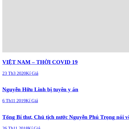
VIỆT NAM – THỜI COVID 19
23 Th3 2020
Kí Giả
Nguyễn Hữu Linh bị tuyên y án
6 Th11 2019
Kí Giả
Tổng Bí thư, Chủ tịch nước Nguyễn Phú Trọng nói về
26 Th11 2018
Kí Giả