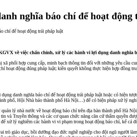
anh nghĩa báo chí để hoạt động t
 chí để hoạt động trái pháp luật
về việc chấn chỉnh, xử lý các hành vi lợi dụng danh nghĩa báo
xã phối hợp cung cấp, minh bạch thông tin đối với những yêu cầu cun
hí hoạt động đúng pháp luật; kiên quyết không thực hiện hợp đồng tru
i dụng danh nghĩa báo chí để hoạt động trái pháp luật hoặc có hiện tượ
hành phố, Hội Nhà báo thành phố Hà Nội…) để có biện pháp xử lý ngh
quản lý nhà nước về hoạt động báo chí trên địa bàn thành phố Hà Nội;
g tin và Truyền thông và các cơ quan chức năng căn cứ thẩm quyền được
 để xử lý nghiêm các hành vi vi phạm trong hoạt động báo chí, kể cả đ
rò giáo dục, bồi dưỡng đạo đức nghề nghiệp cho đội ngũ người làm bá