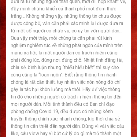
đưa ra từ những người thân quen, mới đi “họp khẩn” về,
đầy minh chứng khiến cả thành phố một đêm thức
trắng… Không những vậy, những thông tin chưa được
được công bố, vẫn cần phải xác minh lại được đưa ra
từ một số người có chức vụ, có uy tín với người dân…
Qua vậy mới thấy, mỗi chúng ta cần phải rút kinh
nghiệm nghiêm túc về những phát ngôn của mình trên
mạng xã hội, là một người dân có trách nhiệm cũng
phải đúng lúc, đúng nơi, đúng chỗ. Nhiệt tình đăng tải,
chia sẻ, bình luận nhưng “thiếu hiểu biết” thì suy cho
cùng cũng là “loạn ngôn”. Biết rằng thông tin nhanh
chóng là rất cần thiết, tuy nhiên việc nôn nóng đó chỉ
gây la tác hại khôn lường mà thôi. Hãy để việc thông
tin đó cho những người có trách nhiệm thông tin đến
mọi người dân. Mỗi tỉnh thành đều có Ban chỉ đạo
phòng chống Covid 19, đều được có những kênh
truyền thông chính xác, nhanh chóng, kịp thời chia sẻ
thông tin cần thiết đến người dân. Đừng vì vài việc câu
like, câu view hay vì bất cứ lý do gì mà trở thành một