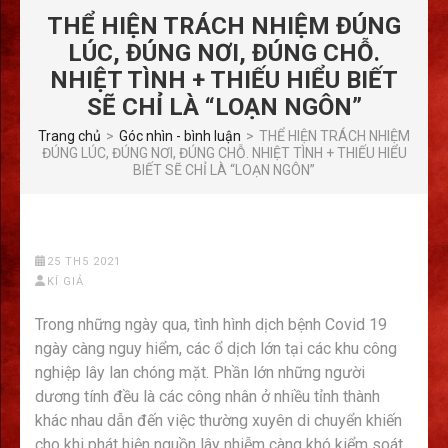
THỂ HIỆN TRÁCH NHIỆM ĐÚNG
LÚC, ĐÚNG NƠI, ĐÚNG CHỖ.
NHIỆT TÌNH + THIẾU HIỂU BIẾT
SẼ CHỈ LÀ “LOẠN NGÔN”
Trang chủ
>
Góc nhìn - bình luận
>
THỂ HIỆN TRÁCH NHIỆM
ĐÚNG LÚC, ĐÚNG NƠI, ĐÚNG CHỖ. NHIỆT TÌNH + THIẾU HIỂU
BIẾT SẼ CHỈ LÀ “LOẠN NGÔN”
25 TH5 2021
KÍ GIẢ
Trong những ngày qua, tình hình dịch bệnh Covid 19
ngày càng nguy hiểm, các ổ dịch lớn tại các khu công
nghiệp lây lan chóng mặt. Phần lớn những người
dương tính đều là các công nhân ở nhiều tỉnh thành
khác nhau dẫn đến việc thường xuyên di chuyển khiến
cho khi phát hiện nguồn lây nhiễm càng khó kiểm soát,