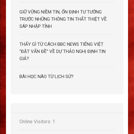
GIỮ VỮNG NIỀM TIN, ỔN ĐỊNH TƯ TƯỞNG
TRƯỚC NHỮNG THÔNG TIN THẤT THIỆT VỀ
SÁP NHẬP TỈNH
THẤY GÌ TỪ CÁCH BBC NEWS TIẾNG VIỆT
“ĐẶT VẤN ĐỀ” VỀ DỰ THẢO NGHỊ ĐỊNH TIN
GIẢ?
BÀI HỌC NÀO TỪ LỊCH SỬ?
Online Visitors:
1