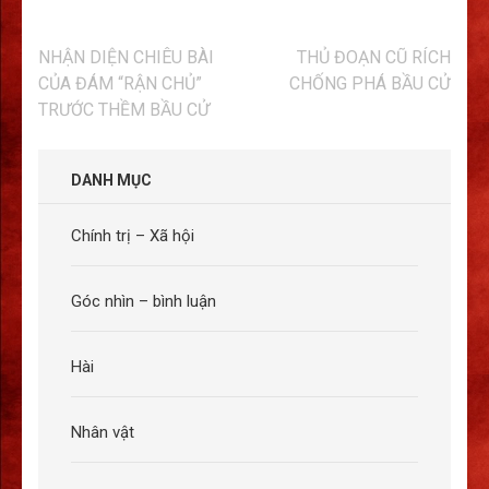
Điều
NHẬN DIỆN CHIÊU BÀI
THỦ ĐOẠN CŨ RÍCH
hướng
CỦA ĐÁM “RẬN CHỦ”
CHỐNG PHÁ BẦU CỬ
bài
TRƯỚC THỀM BẦU CỬ
viết
DANH MỤC
Chính trị – Xã hội
Góc nhìn – bình luận
Hài
Nhân vật