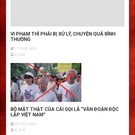
VI PHẠM THÌ PHẢI BỊ XỬ LÝ, CHUYỆN QUÁ BÌNH
THƯỜNG
17 TH8 2020
KÍ GIẢ
BỘ MẶT THẬT CỦA CÁI GỌI LÀ “VĂN ĐOÀN ĐỘC
LẬP VIỆT NAM”
29 TH3 2021
KÍ GIẢ