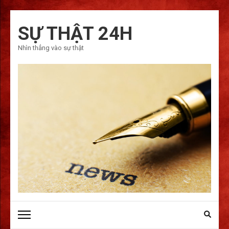
Bỏ
qua
SỰ THẬT 24H
và
Nhìn thẳng vào sự thật
tới
nội
dung
(ấn
Enter)