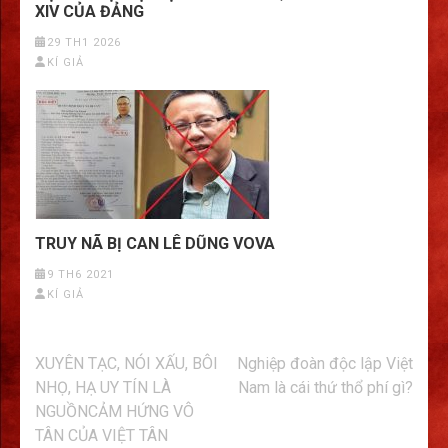
XIV CỦA ĐẢNG
29 TH1 2026
KÍ GIẢ
TRUY NÃ BỊ CAN LÊ DŨNG VOVA
9 TH6 2021
KÍ GIẢ
Điều
XUYÊN TẠC, NÓI XẤU, BÔI
Nghiệp đoàn độc lập Việt
hướng
NHỌ, HẠ UY TÍN LÀ
Nam là cái thứ thổ phí gì?
bài
NGUỒNCẢM HỨNG VÔ
viết
TÂN CỦA VIỆT TÂN