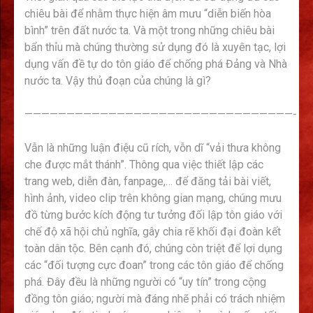
chiêu bài để nhằm thực hiện âm mưu “diễn biến hòa
bình” trên đất nước ta. Và một trong những chiêu bài
bẩn thỉu mà chúng thường sử dụng đó là xuyên tạc, lợi
dụng vấn đề tự do tôn giáo để chống phá Đảng và Nhà
nước ta. Vậy thủ đoạn của chúng là gì?
————————————————————————————————-
Vẫn là những luận điệu cũ rích, vỗn dĩ “vải thưa không
che được mắt thánh”. Thông qua việc thiết lập các
trang web, diễn đàn, fanpage,… để đăng tải bài viết,
hình ảnh, video clip trên không gian mạng, chúng mưu
đồ từng bước kích động tư tưởng đối lập tôn giáo với
chế độ xã hội chủ nghĩa, gây chia rẽ khối đại đoàn kết
toàn dân tộc. Bên cạnh đó, chúng còn triệt để lợi dụng
các “đối tượng cực đoan” trong các tôn giáo để chống
phá. Đây đều là những người có “uy tín” trong cộng
đồng tôn giáo; người mà đáng nhẽ phải có trách nhiệm