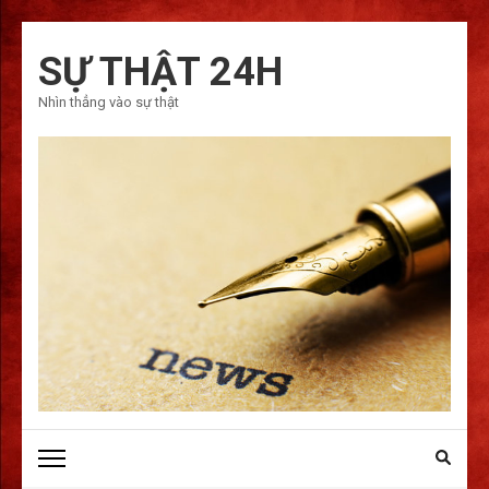
Bỏ
qua
SỰ THẬT 24H
và
Nhìn thẳng vào sự thật
tới
nội
dung
(ấn
Enter)