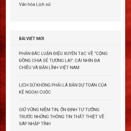
Văn hóa Lịch sử
BÀI VIẾT MỚI
PHẢN BÁC LUẬN ĐIỆU XUYÊN TẠC VỀ “CỘNG
ĐỒNG CHIA SẺ TƯƠNG LAI”: CÁI NHÌN ĐA
CHIỀU VÀ BẢN LĨNH VIỆT NAM
LỊCH SỬ KHÔNG PHẢI LÀ BẢN DỰ TOÁN CỦA
KẺ NGOẠI CUỘC
GIỮ VỮNG NIỀM TIN, ỔN ĐỊNH TƯ TƯỞNG
TRƯỚC NHỮNG THÔNG TIN THẤT THIỆT VỀ
SÁP NHẬP TỈNH