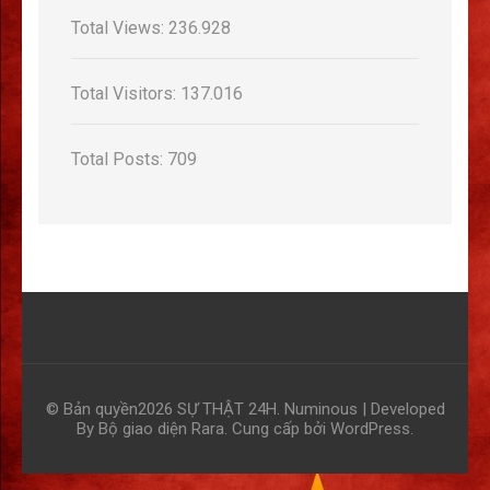
Total Views:
236.928
Total Visitors:
137.016
Total Posts:
709
© Bản quyền2026
SỰ THẬT 24H
.
Numinous | Developed
By
Bộ giao diện Rara
. Cung cấp bởi
WordPress
.