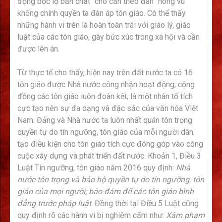
động bộc lộ bản chất “chó cắn theo đàn” hòng vu
khống chính quyền ta đàn áp tôn giáo. Có thể thấy
những hành vi trên là hoàn toàn trái với giáo lý, giáo
luật của các tôn giáo, gây bức xúc trong xã hội và cần
được lên án.
Từ thực tế cho thấy, hiện nay trên đất nước ta có 16
tôn giáo được Nhà nước công nhận hoạt động; cộng
đồng các tôn giáo luôn đoàn kết, là một nhân tố tích
cực tạo nên sự đa dạng và đặc sắc của văn hóa Việt
Nam. Đảng và Nhà nước ta luôn nhất quán tôn trọng
quyền tự do tín ngưỡng, tôn giáo của mỗi người dân,
tạo điều kiện cho tôn giáo tích cực đóng góp vào công
cuộc xây dựng và phát triển đất nước. Khoản 1, Điều 3
Luật Tín ngưỡng, tôn giáo năm 2016 quy định:
Nhà
nước tôn trọng và bảo hộ quyền tự do tín ngưỡng, tôn
giáo của mọi người; bảo đảm để các tôn giáo bình
đẳng trước pháp luật
. Đồng thời tại Điều 5 Luật cũng
quy định rõ các hành vi bị nghiêm cấm như:
Xâm phạm