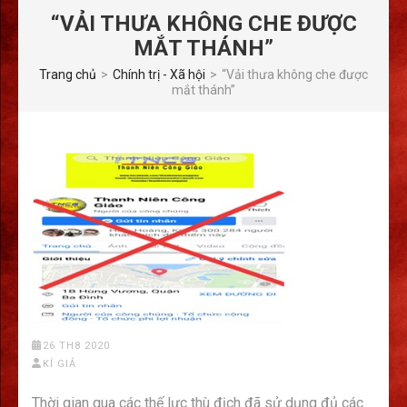
“VẢI THƯA KHÔNG CHE ĐƯỢC
MẮT THÁNH”
Trang chủ
>
Chính trị - Xã hội
>
“Vải thưa không che được
mắt thánh”
26 TH8 2020
KÍ GIẢ
Thời gian qua các thế lực thù địch đã sử dụng đủ các