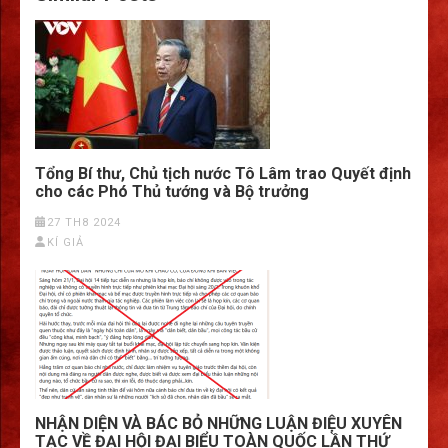
Tổng Bí thư, Chủ tịch nước Tô Lâm trao Quyết định
cho các Phó Thủ tướng và Bộ trưởng
27 TH8 2024
KÍ GIẢ
NHẬN DIỆN VÀ BÁC BỎ NHỮNG LUẬN ĐIỆU XUYÊN
TẠC VỀ ĐẠI HỘI ĐẠI BIỂU TOÀN QUỐC LẦN THỨ