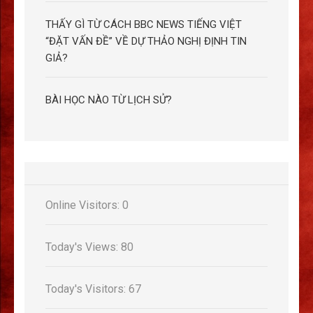
THẤY GÌ TỪ CÁCH BBC NEWS TIẾNG VIỆT
“ĐẶT VẤN ĐỀ” VỀ DỰ THẢO NGHỊ ĐỊNH TIN
GIẢ?
BÀI HỌC NÀO TỪ LỊCH SỬ?
Online Visitors:
0
Today's Views:
80
Today's Visitors:
67