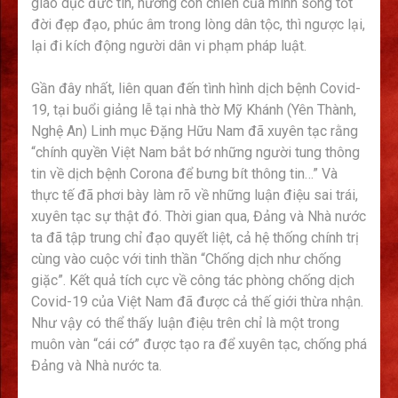
giáo dục đức tin, hướng con chiên của mình sống tốt
đời đẹp đạo, phúc âm trong lòng dân tộc, thì ngược lại,
lại đi kích động người dân vi phạm pháp luật.
Gần đây nhất, liên quan đến tình hình dịch bệnh Covid-
19, tại buổi giảng lễ tại nhà thờ Mỹ Khánh (Yên Thành,
Nghệ An) Linh mục Đặng Hữu Nam đã xuyên tạc rằng
“chính quyền Việt Nam bắt bớ những người tung thông
tin về dịch bệnh Corona để bưng bít thông tin…” Và
thực tế đã phơi bày làm rõ về những luận điệu sai trái,
xuyên tạc sự thật đó. Thời gian qua, Đảng và Nhà nước
ta đã tập trung chỉ đạo quyết liệt, cả hệ thống chính trị
cùng vào cuộc với tinh thần “Chống dịch như chống
giặc”. Kết quả tích cực về công tác phòng chống dịch
Covid-19 của Việt Nam đã được cả thế giới thừa nhận.
Như vậy có thể thấy luận điệu trên chỉ là một trong
muôn vàn “cái cớ” được tạo ra để xuyên tạc, chống phá
Đảng và Nhà nước ta.