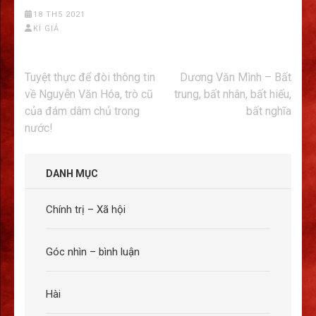
18 TH5 2021
KÍ GIẢ
Điều
Tuyệt thực để đòi thông tin
Dương Văn Mình – Bất
hướng
về Nguyễn Văn Hóa, trò cũ
trung, bất nhân, bất hiếu,
bài
của đám dâm chủ trong
bất nghĩa
viết
nước!
DANH MỤC
Chính trị – Xã hội
Góc nhìn – bình luận
Hài