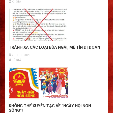
KÍ GIẢ
TRÁNH XA CÁC LOẠI BÙA NGẢI, MÊ TÍN DỊ ĐOAN
20 TH3 2023
KÍ GIẢ
KHÔNG THỂ XUYÊN TẠC VỀ “NGÀY HỘI NON
SÔNG”!