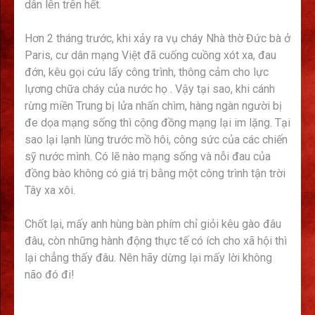
dân lên trên hết.
Hơn 2 tháng trước, khi xảy ra vụ cháy Nhà thờ Đức bà ở
Paris, cư dân mạng Việt đã cuống cuồng xót xa, đau
đớn, kêu gọi cứu lấy công trình, thông cảm cho lực
lựơng chữa cháy của nước họ . Vậy tại sao, khi cánh
rừng miền Trung bị lửa nhấn chìm, hàng ngàn người bị
đe dọa mạng sống thì cộng đồng mạng lại im lặng. Tại
sao lại lạnh lùng trước mồ hôi, công sức của các chiến
sỹ nước mình. Có lẽ nào mạng sống và nỗi đau của
đồng bào không có giá trị bằng một công trình tận trời
Tây xa xôi.
Chốt lại, mấy anh hùng bàn phím chỉ giỏi kêu gào đâu
đâu, còn những hành động thực tế có ích cho xã hội thì
lại chẳng thấy đâu. Nên hãy dừng lại mấy lời không
não đó đi!