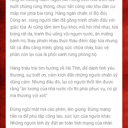
nuốt chửng rừng thông, chực tấn công vào khu dân cư
mấp mé phía bìa rừng. Hàng ngàn chiến sĩ Bộ đội,
Công an…cùng người dân đã gồng mình chiến đấu với
giặc lửa. Ai cũng lấm lem bụi khói, mồ hôi nhễ nhại, lửa
bỏng rát da, tranh thủ uống vội ngụm nước, ăn miếng
bánh mì, thay phiên nhau thức thâu đêm dập lửa nhưng
tất cả đều căng mình, gồng sức chữa cháy, bảo vệ
phần còn lại của lá phổi xanh rừng phòng hộ.
Hàng triệu trái tim hướng về Hà Tĩnh, để dành tình yêu
thương, sự biết ơn, cảm kích đến những người chiến sỹ
dũng cảm. Nhưng đâu đó, lại có người thốt lên được
rằng “ăn lương của nhà nước rồi thì phải phục vụ, có gì
mà thương với xót”.
Đừng ngồi mát mà cào phím, lên giọng. Đừng mang
tiền ra để phủ lấp công lao, sức lực của người khác.
Những người lính ấy đặt an toàn tính mạng của nhân