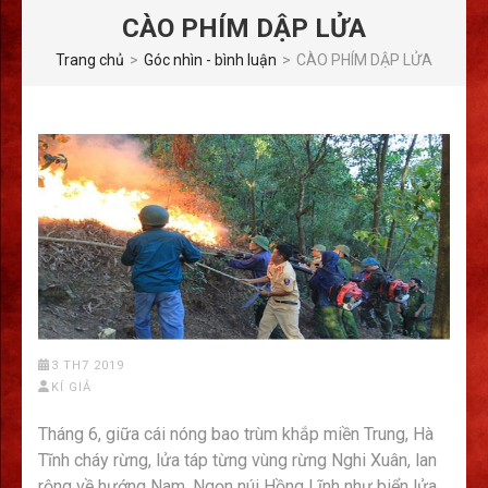
CÀO PHÍM DẬP LỬA
Trang chủ
>
Góc nhìn - bình luận
>
CÀO PHÍM DẬP LỬA
3 TH7 2019
KÍ GIẢ
Tháng 6, giữa cái nóng bao trùm khắp miền Trung, Hà
Tĩnh cháy rừng, lửa táp từng vùng rừng Nghi Xuân, lan
rộng về hướng Nam. Ngọn núi Hồng Lĩnh như biển lửa