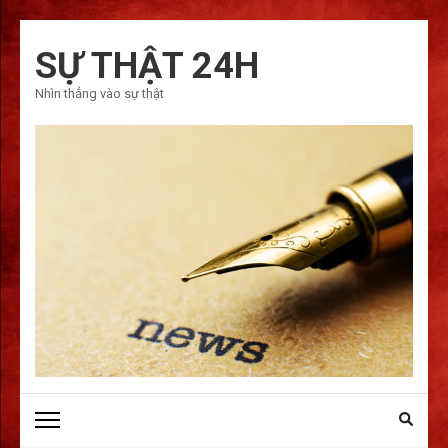
Bỏ
qua
SỰ THẬT 24H
và
Nhìn thẳng vào sự thật
tới
nội
dung
(ấn
Enter)