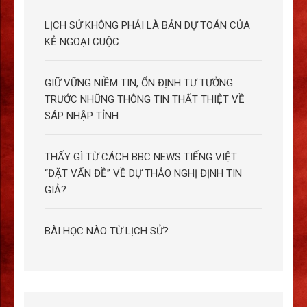
LỊCH SỬ KHÔNG PHẢI LÀ BẢN DỰ TOÁN CỦA
KẺ NGOẠI CUỘC
GIỮ VỮNG NIỀM TIN, ỔN ĐỊNH TƯ TƯỞNG
TRƯỚC NHỮNG THÔNG TIN THẤT THIỆT VỀ
SÁP NHẬP TỈNH
THẤY GÌ TỪ CÁCH BBC NEWS TIẾNG VIỆT
“ĐẶT VẤN ĐỀ” VỀ DỰ THẢO NGHỊ ĐỊNH TIN
GIẢ?
BÀI HỌC NÀO TỪ LỊCH SỬ?