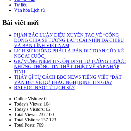
Tư liệu
Văn hóa Lịch sử
Bài viết mới
PHẢN BÁC LUẬN ĐIỆU XUYÊN TẠC VỀ “CỘNG
ĐỒNG CHIA SẺ TƯƠNG LAI”: CÁI NHÌN ĐA CHIỀU
VÀ BẢN LĨNH VIỆT NAM
LỊCH SỬ KHÔNG PHẢI LÀ BẢN DỰ TOÁN CỦA KẺ
NGOẠI CUỘC
GIỮ VỮNG NIỀM TIN, ỔN ĐỊNH TƯ TƯỞNG TRƯỚC
NHỮNG THÔNG TIN THẤT THIỆT VỀ SÁP NHẬP
TỈNH
THẤY GÌ TỪ CÁCH BBC NEWS TIẾNG VIỆT “ĐẶT
VẤN ĐỀ” VỀ DỰ THẢO NGHỊ ĐỊNH TIN GIẢ?
BÀI HỌC NÀO TỪ LỊCH SỬ?
Online Visitors:
0
Today's Views:
104
Today's Visitors:
62
Total Views:
237.100
Total Visitors:
137.123
Total Posts:
709