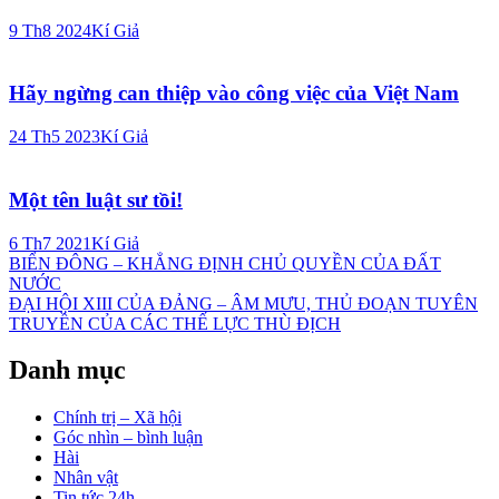
9 Th8 2024
Kí Giả
Hãy ngừng can thiệp vào công việc của Việt Nam
24 Th5 2023
Kí Giả
Một tên luật sư tồi!
6 Th7 2021
Kí Giả
Điều
BIỂN ĐÔNG – KHẲNG ĐỊNH CHỦ QUYỀN CỦA ĐẤT
NƯỚC
hướng
ĐẠI HỘI XIII CỦA ĐẢNG – ÂM MƯU, THỦ ĐOẠN TUYÊN
bài
TRUYỀN CỦA CÁC THẾ LỰC THÙ ĐỊCH
viết
Danh mục
Chính trị – Xã hội
Góc nhìn – bình luận
Hài
Nhân vật
Tin tức 24h