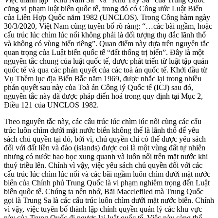
cũng vi phạm luật biển quốc tế, trong đó có Công ước Luật Biển
của Liên Hợp Quốc năm 1982 (UNCLOS). Trong Công hàm ngày
30/3/2020, Việt Nam cũng tuyên bố rõ ràng: “…các bãi ngầm, hoặc
cấu trúc lúc chìm lúc nổi không phải là đối tượng thụ đắc lãnh thổ
và không có vùng biển riêng”. Quan điểm này dựa trên nguyên tắc
quan trọng của Luật biển quốc tế “đất thống trị biển”. Đây là một
nguyên tắc chung của luật quốc tế, được phát triển từ luật tập quán
quốc tế và qua các phán quyết của các toà án quốc tế. Khởi đầu từ
Vụ Thềm lục địa Biển Bắc năm 1969, được nhắc lại trong nhiều
phán quyết sau này của Toà án Công lý Quốc tế (ICJ) sau đó,
nguyên tắc này đã được pháp điển hoá trong quy định tại Mục 2,
Điều 121 của UNCLOS 1982.
Theo nguyên tắc này, các cấu trúc lúc chìm lúc nổi cùng các cấu
trúc luôn chìm dưới mặt nước biển không thể là lãnh thổ để yêu
sách chủ quyền tại đó, bởi vì, chủ quyền chỉ có thể được yêu sách
đối với đất liền và đảo (islands) được coi là một vùng đất tự nhiên
nhưng có nước bao bọc xung quanh và luôn nổi trên mặt nước khi
thuỷ triều lên. Chính vì vậy, việc yêu sách chủ quyền đối với các
cấu trúc lúc chìm lúc nổi và các bãi ngầm luôn chìm dưới mặt nước
biển của Chính phủ Trung Quốc là vi phạm nghiêm trọng đến Luật
biển quốc tế. Chúng ta nên nhớ, Bãi Macclefiled mà Trung Quốc
gọi là Trung Sa là các cấu trúc luôn chìm dưới mặt nước biển. Chính
vì vậy, việc tuyên bố thành lập chính quyền quản lý các khu vực
này của Trung Quốc đi ngược lại luật quốc tế. Việc này càng thể