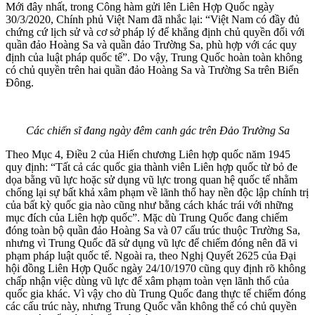
Mới đây nhất, trong Công hàm gửi lên Liên Hợp Quốc ngày
30/3/2020, Chính phủ Việt Nam đã nhắc lại: “Việt Nam có đầy đủ
chứng cứ lịch sử và cơ sở pháp lý để khẳng định chủ quyền đối với
quần đảo Hoàng Sa và quần đảo Trường Sa, phù hợp với các quy
định của luật pháp quốc tế”. Do vậy, Trung Quốc hoàn toàn không
có chủ quyền trên hai quần đảo Hoàng Sa và Trường Sa trên Biển
Đông.
Các chiến sĩ đang ngày đêm canh gác trên Đảo Trường Sa
Theo Mục 4, Điều 2 của Hiến chương Liên hợp quốc năm 1945
quy định: “Tất cả các quốc gia thành viên Liên hợp quốc từ bỏ đe
dọa bằng vũ lực hoặc sử dụng vũ lực trong quan hệ quốc tế nhằm
chống lại sự bất khả xâm phạm về lãnh thổ hay nền độc lập chính trị
của bất kỳ quốc gia nào cũng như bằng cách khác trái với những
mục đích của Liên hợp quốc”. Mặc dù Trung Quốc đang chiếm
đóng toàn bộ quần đảo Hoàng Sa và 07 cấu trúc thuộc Trường Sa,
nhưng vì Trung Quốc đã sử dụng vũ lực để chiếm đóng nên đã vi
phạm pháp luật quốc tế. Ngoài ra, theo Nghị Quyết 2625 của Đại
hội đồng Liên Hợp Quốc ngày 24/10/1970 cũng quy định rõ không
chấp nhận việc dùng vũ lực để xâm phạm toàn vẹn lãnh thổ của
quốc gia khác. Vì vậy cho dù Trung Quốc đang thực tế chiếm đóng
các cấu trúc này, nhưng Trung Quốc vẫn không thể có chủ quyền