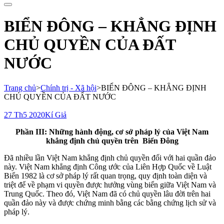
cho:
BIỂN ĐÔNG – KHẲNG ĐỊNH
CHỦ QUYỀN CỦA ĐẤT
NƯỚC
Trang chủ
>
Chính trị - Xã hội
>
BIỂN ĐÔNG – KHẲNG ĐỊNH
CHỦ QUYỀN CỦA ĐẤT NƯỚC
27 Th5 2020
Kí Giả
Phần III: Những hành động, cơ sở pháp lý của Việt Nam
khẳng định chủ quyền trên Biển Đông
Đã nhiều lần Việt Nam khẳng định chủ quyền đối với hai quần đảo
này. Việt Nam khẳng định Công ước của Liên Hợp Quốc về Luật
Biển 1982 là cơ sở pháp lý rất quan trọng, quy định toàn diện và
triệt để về phạm vi quyền được hưởng vùng biển giữa Việt Nam và
Trung Quốc. Theo đó, Việt Nam đã có chủ quyền lâu đời trên hai
quần đảo này và được chứng minh bằng các bằng chứng lịch sử và
pháp lý.