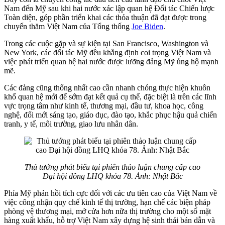
Nam đến Mỹ sau khi hai nước xác lập quan hệ Đối tác Chiến lược
Toàn diện, góp phần triển khai các thỏa thuận đã đạt được trong
chuyến thăm Việt Nam của Tổng thống
Joe Biden
.
Trong các cuộc gặp và sự kiện tại San Francisco, Washington và
New York, các đối tác Mỹ đều khẳng định coi trọng Việt Nam và
việc phát triển quan hệ hai nước được lưỡng đảng Mỹ ủng hộ mạnh
mẽ.
Các đảng cũng thống nhất cao cần nhanh chóng thực hiện khuôn
khổ quan hệ mới để sớm đạt kết quả cụ thể, đặc biệt là trên các lĩnh
vực trọng tâm như kinh tế, thương mại, đầu tư, khoa học, công
nghệ, đổi mới sáng tạo, giáo dục, đào tạo, khắc phục hậu quả chiến
tranh, y tế, môi trường, giao lưu nhân dân.
Thủ tướng phát biểu tại phiên thảo luận chung cấp cao
Đại hội đồng LHQ khóa 78. Ảnh: Nhật Bắc
Phía Mỹ phản hồi tích cực đối với các ưu tiên cao của Việt Nam về
việc công nhận quy chế kinh tế thị trường, hạn chế các biện pháp
phòng vệ thương mại, mở cửa hơn nữa thị trường cho một số mặt
hàng xuất khẩu, hỗ trợ Việt Nam xây dựng hệ sinh thái bán dẫn và