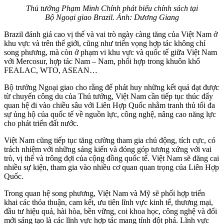
Thủ tướng Phạm Minh Chính phát biểu chính sách tại
Bộ Ngoại giao Brazil. Ảnh: Dương Giang
Brazil đánh giá cao vị thế và vai trò ngày càng tăng của Việt Nam ở
khu vực và trên thế giới, cũng như triển vọng hợp tác không chỉ
song phương, mà còn ở phạm vi khu vực và quốc tế giữa Việt Nam
với Mercosur, hợp tác Nam – Nam, phối hợp trong khuôn khổ
FEALAC, WTO, ASEAN…
Bộ trưởng Ngoại giao cho rằng để phát huy những kết quả đạt được
từ chuyến công du của Thủ tướng, Việt Nam cần tiếp tục thúc đẩy
quan hệ đi vào chiều sâu với Liên Hợp Quốc nhằm tranh thủ tối đa
sự ủng hộ của quốc tế về nguồn lực, công nghệ, nâng cao năng lực
cho phát triển đất nước.
Việt Nam cũng tiếp tục tăng cường tham gia chủ động, tích cực, có
trách nhiệm với những sáng kiến và đóng góp tương xứng với vai
trò, vị thế và trông đợi của cộng đồng quốc tế. Việt Nam sẽ đăng cai
nhiều sự kiện, tham gia vào nhiều cơ quan quan trọng của Liên Hợp
Quốc.
Trong quan hệ song phương, Việt Nam và Mỹ sẽ phối hợp triển
khai các thỏa thuận, cam kết, ưu tiên lĩnh vực kinh tế, thương mại,
đầu tư hiệu quả, hài hòa, bền vững, coi khoa học, công nghệ và đổi
mới sáng tạo là các lĩnh vực hợp tác mang tính đột phá. Lĩnh vực