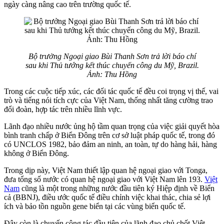
ngày càng nâng cao trên trường quốc tế.
Bộ trưởng Ngoại giao Bùi Thanh Sơn trả lời báo chí
sau khi Thủ tướng kết thúc chuyến công du Mỹ, Brazil.
Ảnh: Thu Hồng
Trong các cuộc tiếp xúc, các đối tác quốc tế đều coi trọng vị thế, vai
trò và tiếng nói tích cực của Việt Nam, thống nhất tăng cường trao
đổi đoàn, hợp tác trên nhiều lĩnh vực.
Lãnh đạo nhiều nước ủng hộ tầm quan trọng của việc giải quyết hòa
bình tranh chấp ở Biển Đông trên cơ sở luật pháp quốc tế, trong đó
có UNCLOS 1982, bảo đảm an ninh, an toàn, tự do hàng hải, hàng
không ở Biển Đông.
Trong dịp này, Việt Nam thiết lập quan hệ ngoại giao với Tonga,
đưa tổng số nước có quan hệ ngoại giao với Việt Nam lên 193.
Việt
Nam
cũng là một trong những nước đầu tiên ký Hiệp định về Biển
cả (BBNJ), điều ước quốc tế điều chỉnh việc khai thác, chia sẻ lợi
ích và bảo tồn nguồn gene biển tại các vùng biển quốc tế.
Đây còn là chuyến công tác đầu tiên của lãnh đạo chủ chốt Việt