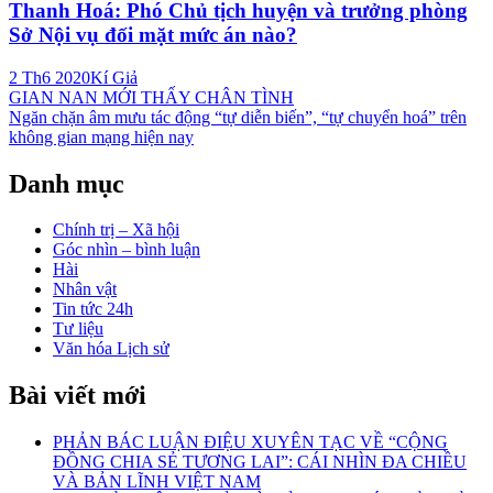
Thanh Hoá: Phó Chủ tịch huyện và trưởng phòng
Sở Nội vụ đối mặt mức án nào?
2 Th6 2020
Kí Giả
Điều
GIAN NAN MỚI THẤY CHÂN TÌNH
Ngăn chặn âm mưu tác động “tự diễn biến”, “tự chuyển hoá” trên
hướng
không gian mạng hiện nay
bài
Danh mục
viết
Chính trị – Xã hội
Góc nhìn – bình luận
Hài
Nhân vật
Tin tức 24h
Tư liệu
Văn hóa Lịch sử
Bài viết mới
PHẢN BÁC LUẬN ĐIỆU XUYÊN TẠC VỀ “CỘNG
ĐỒNG CHIA SẺ TƯƠNG LAI”: CÁI NHÌN ĐA CHIỀU
VÀ BẢN LĨNH VIỆT NAM