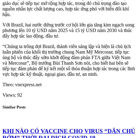
giáo dục sẽ tiếp tục mở rộng hợp tác, trong đó chú trọng đào tạo
nguồn nhân lực chất lượng cao, hợp tác ứng phó với biến đổi khí
hậu.
Với Brazil, hai nước đứng trước cơ hội lớn gia tăng kim ngạch song
phương lên 10 tỷ USD năm 2025 và 15 tỷ USD năm 2030 và thúc
đẩy hợp tác lao động, đầu tư.
“Chúng ta trông đợi Brazil, thành viên sáng lập và hiện là chủ tịch
luân phiên của khối thị trường chung Nam Mỹ Mercosur, tiếp tục
ủng hộ và thúc đẩy sớm khởi động đàm phán FTA giữa Việt Nam
và Mercosur”, Bộ trưởng Bùi Thanh Sơn nói, cho biết hai bên sẽ
tiếp tục đàm phán để ký kết một số thỏa thuận hợp tác trong các lĩnh
vực hợp tác kỹ thuật, ngoại giao, đầu tư, an ninh.
Theo: vnexpress.net
Views: 92
Similar Posts
KHI NÀO CÓ VACCINE CHO VIRUS “DÂN CHỦ
RỞM” THỜI ĐẠI DỊCH COVID-19