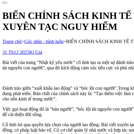
cho:
BIẾN CHÍNH SÁCH KINH T
XUYÊN TẠC NGUY HIỂM
Trang chủ
>
Góc nhìn - bình luận
>
BIẾN CHÍNH SÁCH KINH TẾ
31 Th12 2025
Kí Giả
Bài viết của trang “Nhật ký yêu nước” cố tình tạo ra một sự đánh tráo
tài nguyên con người”, qua đó kích động cảm xúc tiêu cực và phủ nhậ
Đánh tráo giữa “xuất khẩu lao động” và “bóc lột con người”.Trong kho
đang phát triển. Bản chất của chính sách này là: “Tạo thêm việc làm
cho nền kinh tế trong nước”.
Việc gọi hoạt động đó là “bán người”, “bóc lột tài nguyên con ngườ
để cải thiện đời sống.
Cố tình bỏ qua quyền lựa chọn của người lao động. Bài viết xuyên tạc
đồng, có pháp luật bảo vệ, Có cơ chế quản lý nhà nước và hợp tác so