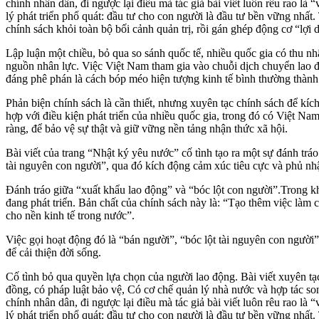
chính nhân dân, đi ngược lại điều mà tác giả bài viết luôn rêu rao l
lý phát triển phổ quát: đầu tư cho con người là đầu tư bền vững nhất. 
chính sách khỏi toàn bộ bối cảnh quản trị, rồi gán ghép động cơ “lợi
Lập luận một chiều, bỏ qua so sánh quốc tế, nhiều quốc gia có thu n
nguồn nhân lực. Việc Việt Nam tham gia vào chuỗi dịch chuyển lao độ
đáng phê phán là cách bóp méo hiện tượng kinh tế bình thường thành 
Phản biện chính sách là cần thiết, nhưng xuyên tạc chính sách để kíc
hợp với điều kiện phát triển của nhiều quốc gia, trong đó có Việt Na
ràng, để bảo vệ sự thật và giữ vững nền tảng nhận thức xã hội.
Bài viết của trang “Nhật ký yêu nước” cố tình tạo ra một sự đánh tráo
tài nguyên con người”, qua đó kích động cảm xúc tiêu cực và phủ nhậ
Đánh tráo giữa “xuất khẩu lao động” và “bóc lột con người”.Trong kho
đang phát triển. Bản chất của chính sách này là: “Tạo thêm việc làm
cho nền kinh tế trong nước”.
Việc gọi hoạt động đó là “bán người”, “bóc lột tài nguyên con ngườ
để cải thiện đời sống.
Cố tình bỏ qua quyền lựa chọn của người lao động. Bài viết xuyên tạc
đồng, có pháp luật bảo vệ, Có cơ chế quản lý nhà nước và hợp tác so
chính nhân dân, đi ngược lại điều mà tác giả bài viết luôn rêu rao l
lý phát triển phổ quát: đầu tư cho con người là đầu tư bền vững nhất. 