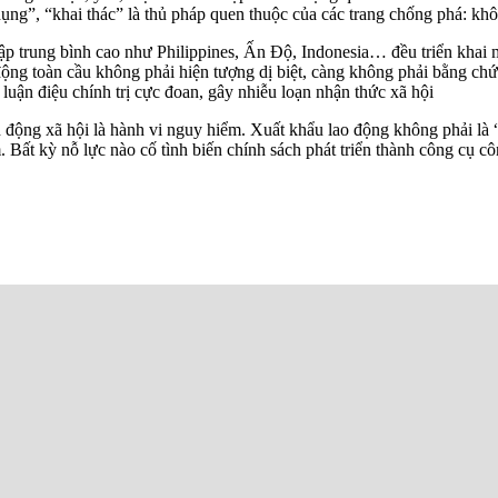
 dụng”, “khai thác” là thủ pháp quen thuộc của các trang chống phá: k
hập trung bình cao như Philippines, Ấn Độ, Indonesia… đều triển khai
ng toàn cầu không phải hiện tượng dị biệt, càng không phải bằng chứng
luận điệu chính trị cực đoan, gây nhiễu loạn nhận thức xã hội
h động xã hội là hành vi nguy hiểm. Xuất khẩu lao động không phải là “
m. Bất kỳ nỗ lực nào cố tình biến chính sách phát triển thành công cụ 