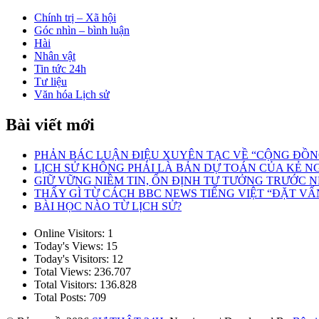
viết
Chính trị – Xã hội
Góc nhìn – bình luận
Hài
Nhân vật
Tin tức 24h
Tư liệu
Văn hóa Lịch sử
Bài viết mới
PHẢN BÁC LUẬN ĐIỆU XUYÊN TẠC VỀ “CỘNG ĐỒNG 
LỊCH SỬ KHÔNG PHẢI LÀ BẢN DỰ TOÁN CỦA KẺ N
GIỮ VỮNG NIỀM TIN, ỔN ĐỊNH TƯ TƯỞNG TRƯỚC N
THẤY GÌ TỪ CÁCH BBC NEWS TIẾNG VIỆT “ĐẶT VẤN
BÀI HỌC NÀO TỪ LỊCH SỬ?
Online Visitors:
1
Today's Views:
15
Today's Visitors:
12
Total Views:
236.707
Total Visitors:
136.828
Total Posts:
709