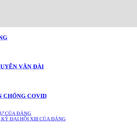
NG
GUYỄN VĂN ĐÀI
N CHỐNG COVID
SỰ CỦA ĐẢNG
Ỳ ĐẠI HỘI XIII CỦA ĐẢNG