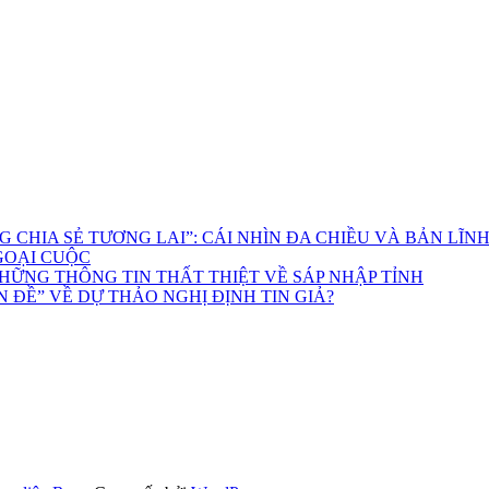
CHIA SẺ TƯƠNG LAI”: CÁI NHÌN ĐA CHIỀU VÀ BẢN LĨN
GOẠI CUỘC
HỮNG THÔNG TIN THẤT THIỆT VỀ SÁP NHẬP TỈNH
 ĐỀ” VỀ DỰ THẢO NGHỊ ĐỊNH TIN GIẢ?