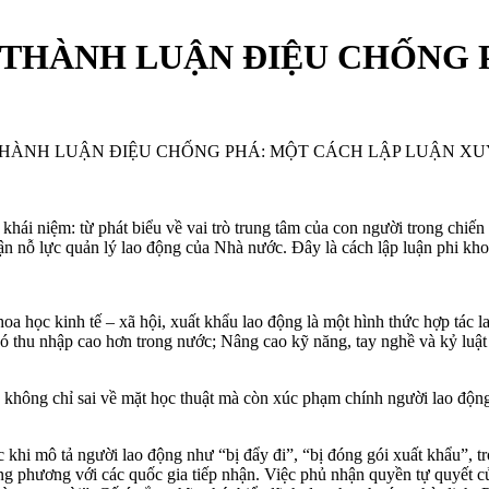
Ế THÀNH LUẬN ĐIỆU CHỐNG 
 THÀNH LUẬN ĐIỆU CHỐNG PHÁ: MỘT CÁCH LẬP LUẬN X
 khái niệm: từ phát biểu về vai trò trung tâm của con người trong chiến
n nỗ lực quản lý lao động của Nhà nước. Đây là cách lập luận phi kho
a học kinh tế – xã hội, xuất khẩu lao động là một hình thức hợp tác l
 có thu nhập cao hơn trong nước; Nâng cao kỹ năng, tay nghề và kỷ luật
i” không chỉ sai về mặt học thuật mà còn xúc phạm chính người lao đ
 khi mô tả người lao động như “bị đẩy đi”, “bị đóng gói xuất khẩu”, t
ng phương với các quốc gia tiếp nhận. Việc phủ nhận quyền tự quyết củ