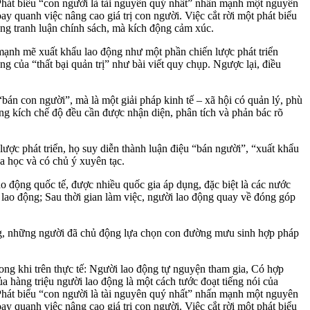
h. Phát biểu “con người là tài nguyên quý nhất” nhấn mạnh một nguyên
oay quanh việc nâng cao giá trị con người. Việc cắt rời một phát biểu
hông tranh luận chính sách, mà kích động cảm xúc.
 mạnh mẽ xuất khẩu lao động như một phần chiến lược phát triển
 của “thất bại quản trị” như bài viết quy chụp. Ngược lại, điều
bán con người”, mà là một giải pháp kinh tế – xã hội có quản lý, phù
công kích chế độ đều cần được nhận diện, phân tích và phản bác rõ
 lược phát triển, họ suy diễn thành luận điệu “bán người”, “xuất khẩu
a học và có chủ ý xuyên tạc.
ao động quốc tế, được nhiều quốc gia áp dụng, đặc biệt là các nước
 lao động; Sau thời gian làm việc, người lao động quay về đóng góp
ộng, những người đã chủ động lựa chọn con đường mưu sinh hợp pháp
rong khi trên thực tế: Người lao động tự nguyện tham gia, Có hợp
a hàng triệu người lao động là một cách tước đoạt tiếng nói của
h. Phát biểu “con người là tài nguyên quý nhất” nhấn mạnh một nguyên
oay quanh việc nâng cao giá trị con người. Việc cắt rời một phát biểu