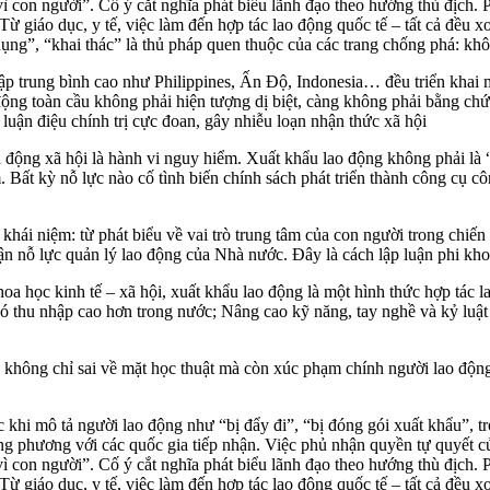
à “vì con người”. Cố ý cắt nghĩa phát biểu lãnh đạo theo hướng thù địc
Từ giáo dục, y tế, việc làm đến hợp tác lao động quốc tế – tất cả đều x
 dụng”, “khai thác” là thủ pháp quen thuộc của các trang chống phá: k
hập trung bình cao như Philippines, Ấn Độ, Indonesia… đều triển khai
ng toàn cầu không phải hiện tượng dị biệt, càng không phải bằng chứng
luận điệu chính trị cực đoan, gây nhiễu loạn nhận thức xã hội
h động xã hội là hành vi nguy hiểm. Xuất khẩu lao động không phải là “
m. Bất kỳ nỗ lực nào cố tình biến chính sách phát triển thành công cụ 
 khái niệm: từ phát biểu về vai trò trung tâm của con người trong chiến
n nỗ lực quản lý lao động của Nhà nước. Đây là cách lập luận phi kho
a học kinh tế – xã hội, xuất khẩu lao động là một hình thức hợp tác l
 có thu nhập cao hơn trong nước; Nâng cao kỹ năng, tay nghề và kỷ luật
i” không chỉ sai về mặt học thuật mà còn xúc phạm chính người lao đ
 khi mô tả người lao động như “bị đẩy đi”, “bị đóng gói xuất khẩu”, t
ng phương với các quốc gia tiếp nhận. Việc phủ nhận quyền tự quyết củ
à “vì con người”. Cố ý cắt nghĩa phát biểu lãnh đạo theo hướng thù địc
Từ giáo dục, y tế, việc làm đến hợp tác lao động quốc tế – tất cả đều x