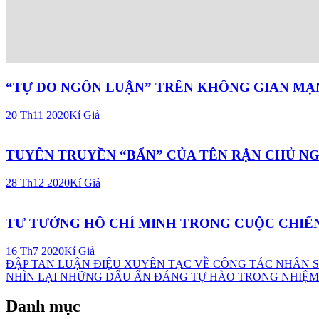
“TỰ DO NGÔN LUẬN” TRÊN KHÔNG GIAN MẠ
20 Th11 2020
Kí Giả
TUYÊN TRUYỀN “BẨN” CỦA TÊN RẬN CHỦ N
28 Th12 2020
Kí Giả
TƯ TƯỞNG HỒ CHÍ MINH TRONG CUỘC CHIẾ
16 Th7 2020
Kí Giả
Điều
ĐẬP TAN LUẬN ĐIỆU XUYÊN TẠC VỀ CÔNG TÁC NHÂN 
NHÌN LẠI NHỮNG DẤU ẤN ĐÁNG TỰ HÀO TRONG NHIỆM K
hướng
bài
Danh mục