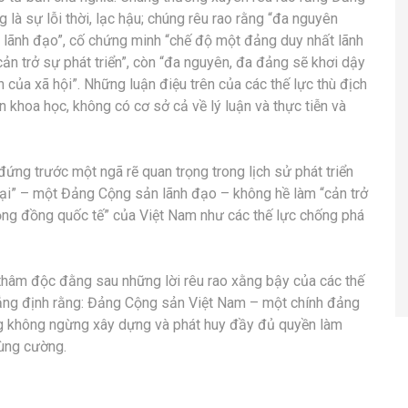
 là sự lỗi thời, lạc hậu; chúng rêu rao rằng “đa nguyên
g lãnh đạo”, cố chứng minh “chế độ một đảng duy nhất lãnh
 cản trở sự phát triển”, còn “đa nguyên, đa đảng sẽ khơi dậy
n của xã hội”. Những luận điệu trên của các thế lực thù địch
n khoa học, không có cơ sở cả về lý luận và thực tiễn và
ng trước một ngã rẽ quan trọng trong lịch sử phát triển
 tại” – một Đảng Cộng sản lãnh đạo – không hề làm “cản trở
cộng đồng quốc tế” của Việt Nam như các thế lực chống phá
 thâm độc đằng sau những lời rêu rao xằng bậy của các thế
hẳng định rằng: Đảng Cộng sản Việt Nam – một chính đảng
g không ngừng xây dựng và phát huy đầy đủ quyền làm
hùng cường.