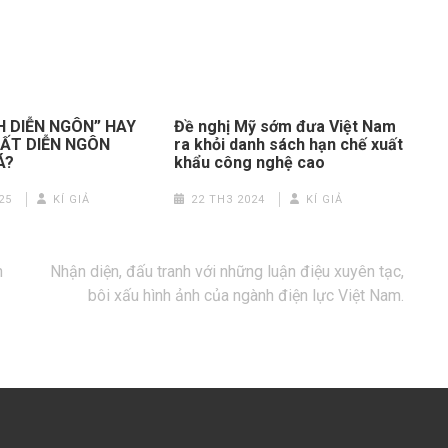
H DIỄN NGÔN” HAY
Đề nghị Mỹ sớm đưa Việt Nam
UẤT DIỄN NGÔN
ra khỏi danh sách hạn chế xuất
Á?
khẩu công nghệ cao
25
KÍ GIẢ
22 TH3 2024
KÍ GIẢ
h
Nhận diện, đấu tranh với những luận điệu xuyên tạc,
bôi xấu hình ảnh của ngành điện lực Việt Nam.