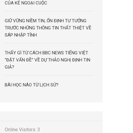
CỦA KẺ NGOẠI CUỘC
GIỮ VỮNG NIỀM TIN, ỔN ĐỊNH TƯ TƯỞNG
TRƯỚC NHỮNG THÔNG TIN THẤT THIỆT VỀ
SÁP NHẬP TỈNH
THẤY GÌ TỪ CÁCH BBC NEWS TIẾNG VIỆT
“ĐẶT VẤN ĐỀ” VỀ DỰ THẢO NGHỊ ĐỊNH TIN
GIẢ?
BÀI HỌC NÀO TỪ LỊCH SỬ?
Online Visitors:
3