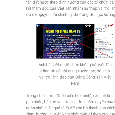
tân đất nước theo định hướng của các tổ chức, cá
rất thâm độc của Việt Tân, nhằm hạ thấp vai trò lã
độ đa nguyên, đa chính trị, đa đảng đối lập, hướng 
Ảnh bài viết do tổ chức khủng bố Việt Tân
đăng tải có nội dung xuyên tạc, bôi nhọ
vai trò lãnh đạo của Đảng Cộng sản Việt
Nam
Trong chiến lược “Diễn biến hòa bình”, các thế lực
phủ nhận, bác bỏ vai trò lãnh đạo, cầm quyền củ
ngắn nhất, hiệu quả nhất để xóa bỏ thành quả các
Nam, hướng lái Việt Nam phát triển đi theo quỹ đ