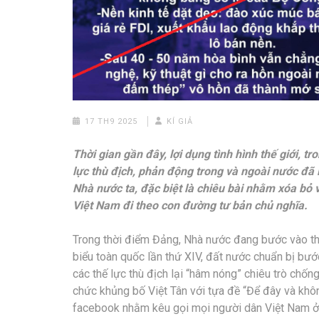
17 TH9 2025
KÍ GIẢ
Thời gian gần đây, lợi dụng tình hình thế giới, 
lực thù địch, phản động trong và ngoài nước đã 
Nhà nước ta, đặc biệt là chiêu bài nhằm xóa bỏ 
Việt Nam đi theo con đường tư bản chủ nghĩa.
Trong thời điểm Đảng, Nhà nước đang bước vào thời
biểu toàn quốc lần thứ XIV, đất nước chuẩn bị bư
các thế lực thù địch lại “hâm nóng” chiêu trò chống
chức khủng bố Việt Tân với tựa đề “Để đây và khôn
facebook nhằm kêu gọi mọi người dân Việt Nam ở 