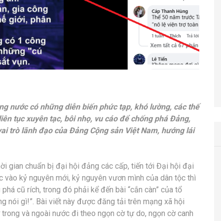
trong nước có những diễn biến phức tạp, khó lường, các thế
liên tục xuyên tạc, bôi nhọ, vu cáo để chống phá Đảng,
vai trò lãnh đạo của Đảng Cộng sản Việt Nam, hướng lái
 gian chuẩn bị đại hội đảng các cấp, tiến tới Đại hội đại
ớc vào kỷ nguyên mới, kỷ nguyên vươn mình của dân tộc thì
 phá cũ rích, trong đó phải kể đến bài “cắn càn” của tổ
g nói gì!”. Bài viết này được đăng tải trên mạng xã hội
trong và ngoài nước đi theo ngọn cờ tự do, ngọn cờ canh