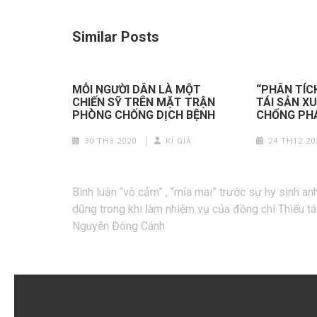
Similar Posts
MỖI NGƯỜI DÂN LÀ MỘT
“PHÂN TÍC
CHIẾN SỸ TRÊN MẶT TRẬN
TÁI SẢN X
PHÒNG CHỐNG DỊCH BỆNH
CHỐNG PH
30 TH3 2020
KÍ GIẢ
24 TH12 20
Điều
Bình luận “vô cảm” , “mỉa mai” trước sự hy sinh an
hướng
dũng trong khi làm nhiệm vụ của đồng chí Thiếu tá
bài
Nguyễn Đông Cánh
viết