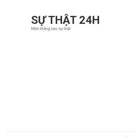
Bỏ
qua
SỰ THẬT 24H
và
Nhìn thẳng vào sự thật
tới
nội
dung
(ấn
Enter)