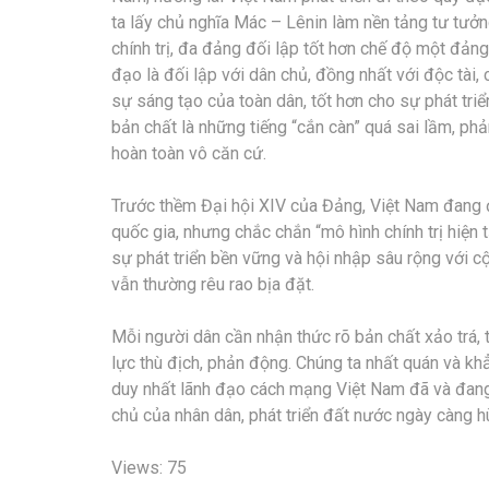
ta lấy chủ nghĩa Mác – Lênin làm nền tảng tư tưởng
chính trị, đa đảng đối lập tốt hơn chế độ một đản
đạo là đối lập với dân chủ, đồng nhất với độc tài,
sự sáng tạo của toàn dân, tốt hơn cho sự phát triể
bản chất là những tiếng “cắn càn” quá sai lầm, phả
hoàn toàn vô căn cứ.
Trước thềm Đại hội XIV của Đảng, Việt Nam đang đứ
quốc gia, nhưng chắc chắn “mô hình chính trị hiện
sự phát triển bền vững và hội nhập sâu rộng với 
vẫn thường rêu rao bịa đặt.
Mỗi người dân cần nhận thức rõ bản chất xảo trá,
lực thù địch, phản động. Chúng ta nhất quán và k
duy nhất lãnh đạo cách mạng Việt Nam đã và đan
chủ của nhân dân, phát triển đất nước ngày càng 
Views: 75