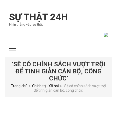
Bỏ
qua
SỰ THẬT 24H
và
Nhìn thẳng vào sự thật
tới
nội
dung
(ấn
Enter)
‘SẼ CÓ CHÍNH SÁCH VƯỢT TRỘI
ĐỂ TINH GIẢN CÁN BỘ, CÔNG
CHỨC’
Trang chủ
>
Chính trị - Xã hội
>
‘Sẽ có chính sách vượt trội
để tinh giản cán bộ, công chức’