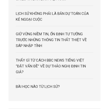
LỊCH SỬ KHÔNG PHẢI LÀ BẢN DỰ TOÁN CỦA
KẺ NGOẠI CUỘC
GIỮ VỮNG NIỀM TIN, ỔN ĐỊNH TƯ TƯỞNG
TRƯỚC NHỮNG THÔNG TIN THẤT THIỆT VỀ
SÁP NHẬP TỈNH
THẤY GÌ TỪ CÁCH BBC NEWS TIẾNG VIỆT
“ĐẶT VẤN ĐỀ” VỀ DỰ THẢO NGHỊ ĐỊNH TIN
GIẢ?
BÀI HỌC NÀO TỪ LỊCH SỬ?