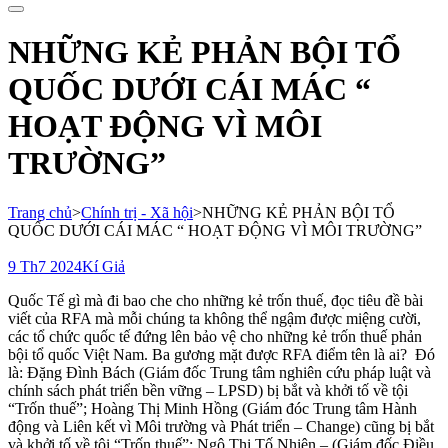
cho:
NHỮNG KẺ PHẢN BỘI TỔ
QUỐC DƯỚI CÁI MÁC “
HOẠT ĐỘNG VÌ MÔI
TRƯỜNG”
Trang chủ
>
Chính trị - Xã hội
>
NHỮNG KẺ PHẢN BỘI TỔ
QUỐC DƯỚI CÁI MÁC “ HOẠT ĐỘNG VÌ MÔI TRƯỜNG”
9 Th7 2024
Kí Giả
Quốc Tế gì mà đi bao che cho những kẻ trốn thuế, đọc tiêu đề bài
viết của RFA mà mỗi chúng ta không thể ngậm được miệng cười,
các tổ chức quốc tế đứng lên bảo vệ cho những kẻ trốn thuế phản
bội tổ quốc Việt Nam. Ba gương mặt được RFA điểm tên là ai? Đó
là: Đặng Đình Bách (Giám đốc Trung tâm nghiên cứu pháp luật và
chính sách phát triển bền vững – LPSD) bị bắt và khởi tố về tội
“Trốn thuế”; Hoàng Thị Minh Hồng (Giám đóc Trung tâm Hành
động và Liên kết vì Môi trường và Phát triển – Change) cũng bị bắt
và khởi tố về tội “Trốn thuế”; Ngô Thị Tố Nhiên – (Giám đốc Điều