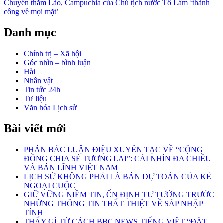
Chuyến thăm Lào, Campuchia của Chủ tịch nước Tô Lâm ‘thành
bài
công về mọi mặt’
viết
Danh mục
Chính trị – Xã hội
Góc nhìn – bình luận
Hài
Nhân vật
Tin tức 24h
Tư liệu
Văn hóa Lịch sử
Bài viết mới
PHẢN BÁC LUẬN ĐIỆU XUYÊN TẠC VỀ “CỘNG
ĐỒNG CHIA SẺ TƯƠNG LAI”: CÁI NHÌN ĐA CHIỀU
VÀ BẢN LĨNH VIỆT NAM
LỊCH SỬ KHÔNG PHẢI LÀ BẢN DỰ TOÁN CỦA KẺ
NGOẠI CUỘC
GIỮ VỮNG NIỀM TIN, ỔN ĐỊNH TƯ TƯỞNG TRƯỚC
NHỮNG THÔNG TIN THẤT THIỆT VỀ SÁP NHẬP
TỈNH
THẤY GÌ TỪ CÁCH BBC NEWS TIẾNG VIỆT “ĐẶT