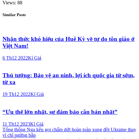
Views: 88
Similar Posts
Nhận thức khó hiểu của Huê Kỳ về tự do tôn giáo ở
Việt Nam!
6 Th12 2022
Kí Giả
Thủ tướng: Bảo vệ an ninh, lợi ích quốc gia từ sớm,
từ xa
19 Th12 2022
Kí Giả
“Ưu thế lớn nhất, sự đảm bảo căn bản nhất”
11 Th12 2023
Kí Giả
Điều
Tổng thống Nga kêu gọi chấm dứt hoàn toàn xung đột Ukraine thay
vì chỉ ngừng bắn
hướng