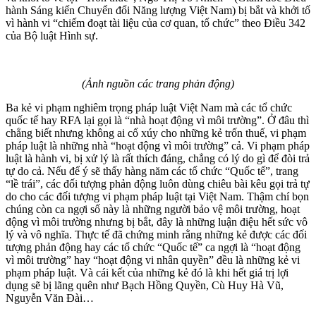
hành Sáng kiến Chuyển đổi Năng lượng Việt Nam) bị bắt và khởi tố
vì hành vi “chiếm đoạt tài liệu của cơ quan, tổ chức” theo Điều 342
của Bộ luật Hình sự.
(Ảnh nguồn các trang phản động)
Ba kẻ vi phạm nghiêm trọng pháp luật Việt Nam mà các tổ chức
quốc tế hay RFA lại gọi là “nhà hoạt động vì môi trường”. Ở đâu thì
chẳng biết nhưng không ai cổ xúy cho những kẻ trốn thuế, vi phạm
pháp luật là những nhà “hoạt động vì môi trường” cả. Vi phạm pháp
luật là hành vi, bị xử lý là rất thích đáng, chẳng có lý do gì để đòi trả
tự do cả. Nếu để ý sẽ thấy hàng năm các tổ chức “Quốc tế”, trang
“lề trái”, các đối tượng phản động luôn dùng chiêu bài kêu gọi trả tự
do cho các đối tượng vi phạm pháp luật tại Việt Nam. Thậm chí bọn
chúng còn ca ngợi số này là những người bảo vệ môi trường, hoạt
động vì môi trường nhưng bị bắt, đây là những luận điệu hết sức vô
lý và vô nghĩa. Thực tế đã chứng minh rằng những kẻ được các đối
tượng phản động hay các tổ chức “Quốc tế” ca ngợi là “hoạt động
vì môi trường” hay “hoạt động vi nhân quyền” đều là những kẻ vi
phạm pháp luật. Và cái kết của những kẻ đó là khi hết giá trị lợi
dụng sẽ bị lãng quên như Bạch Hồng Quyền, Cù Huy Hà Vũ,
Nguyễn Văn Đài…