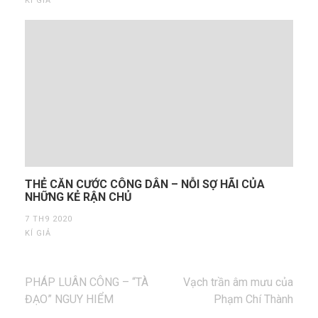
KÍ GIẢ
THẺ CĂN CƯỚC CÔNG DÂN – NỖI SỢ HÃI CỦA
NHỮNG KẺ RẬN CHỦ
7 TH9 2020
KÍ GIẢ
Điều
PHÁP LUÂN CÔNG – “TÀ
Vạch trần âm mưu của
hướng
ĐẠO” NGUY HIỂM
Phạm Chí Thành
bài