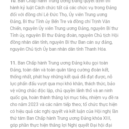
10.
Ban Chấp hành Trung ương Đảng quyết định thi
hành kỷ luật Cách chức tất cả các chức vụ trong Đảng
đối với đồng chí Lê Đức Thọ, Ủy viên Trung ương
Đảng, Bí thư Tỉnh ủy Bến Tre và đồng chí Trịnh Văn
Chiến, nguyên Ủy viên Trung ương Đảng, nguyên Bí thư
Tỉnh ủy, nguyên Bí thư Đảng đoàn, nguyên Chủ tịch Hội
đồng nhân dân tỉnh, nguyên Bí thư Ban cán sự đảng,
nguyên Chủ tịch Ủy ban nhân dân tỉnh Thanh Hóa.
11.
Ban Chấp hành Trung ương Đảng kêu gọi toàn
Đảng, toàn dân và toàn quân tăng cường đoàn kết,
thống nhất, phát huy những kết quả đã đạt được, nỗ
lực phấn đấu vượt qua mọi khó khăn, thách thức, bảo
vệ vững chắc độc lập, chủ quyền lãnh thổ và an ninh
quốc gia, hoàn thành thắng lợi mục tiêu, nhiệm vụ đề ra
cho năm 2023 và các năm tiếp theo; tổ chức thực hiện
có hiệu quả các nghị quyết và kết luận của Hội nghị lần
thứ tám Ban Chấp hành Trung ương Đảng khóa XIII,
góp phần thực hiện thắng lợi Nghị quyết Đại hội đại