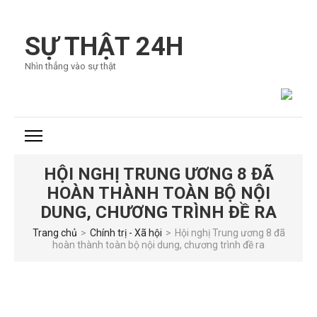
Bỏ
qua
SỰ THẬT 24H
và
Nhìn thẳng vào sự thật
tới
nội
dung
(ấn
Enter)
HỘI NGHỊ TRUNG ƯƠNG 8 ĐÃ
HOÀN THÀNH TOÀN BỘ NỘI
DUNG, CHƯƠNG TRÌNH ĐỀ RA
Trang chủ
>
Chính trị - Xã hội
>
Hội nghị Trung ương 8 đã
hoàn thành toàn bộ nội dung, chương trình đề ra