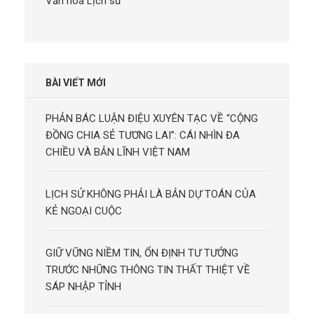
Văn hóa Lịch sử
BÀI VIẾT MỚI
PHẢN BÁC LUẬN ĐIỆU XUYÊN TẠC VỀ “CỘNG
ĐỒNG CHIA SẺ TƯƠNG LAI”: CÁI NHÌN ĐA
CHIỀU VÀ BẢN LĨNH VIỆT NAM
LỊCH SỬ KHÔNG PHẢI LÀ BẢN DỰ TOÁN CỦA
KẺ NGOẠI CUỘC
GIỮ VỮNG NIỀM TIN, ỔN ĐỊNH TƯ TƯỞNG
TRƯỚC NHỮNG THÔNG TIN THẤT THIỆT VỀ
SÁP NHẬP TỈNH