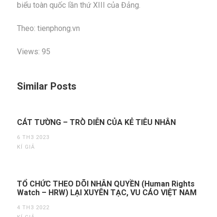
biểu toàn quốc lần thứ XIII của Đảng.
Theo: tienphong.vn
Views: 95
Similar Posts
CÁT TƯỜNG – TRÒ DIỄN CỦA KẺ TIÊU NHÂN
6 TH3 2023
KÍ GIẢ
TỔ CHỨC THEO DÕI NHÂN QUYỀN (Human Rights
Watch – HRW) LẠI XUYÊN TẠC, VU CÁO VIỆT NAM
4 TH3 2022