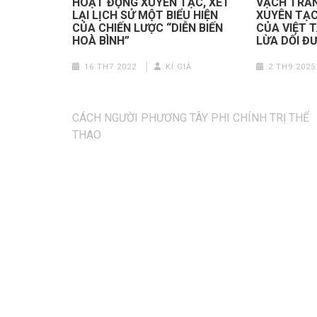
HOẠT ĐỘNG XUYÊN TẠC, XÉT
VẠCH TRẦN
LẠI LỊCH SỬ MỘT BIỂU HIỆN
XUYÊN TẠC
CỦA CHIẾN LƯỢC “DIỄN BIẾN
CỦA VIỆT 
HOÀ BÌNH”
LỪA DỐI Đ
16 TH7 2022
KÍ GIẢ
2 TH9 2025
Điều
CÁCH NGƯỜI PHƯƠNG TÂY PHI CHÍNH TRỊ THỂ
hướng
THAO
bài
viết