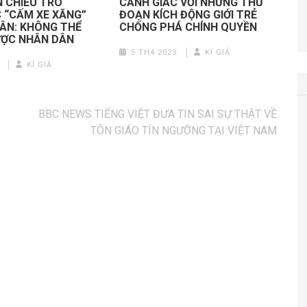
 CHIÊU TRÒ
CẢNH GIÁC VỚI NHỮNG THỦ
 “CẤM XE XĂNG”
ĐOẠN KÍCH ĐỘNG GIỚI TRẺ
TÂN: KHÔNG THỂ
CHỐNG PHÁ CHÍNH QUYỀN
ƯỢC NHÂN DÂN
5 TH4 2023
KÍ GIẢ
KÍ GIẢ
BBC NEWS TIẾNG VIỆT ĐƯA TIN SAI SỰ THẬT VỀ
TÔN GIÁO TÍN NGƯỠNG TẠI VIỆT NAM