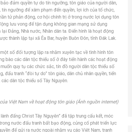
à bảo đảm quyền tự do tín ngưỡng, tôn giáo của người dân,
, tín ngưỡng để xâm phạm đến quyền, lợi ích của tổ chức,
ần tử phản động, cơ hội chính trị ở trong nước lợi dụng tôn
 động lưu vong để tận dụng không gian mạng sử dụng
ại Đảng, Nhà nước, Nhân dân ta. Điển hình là hoạt động
ược thành lập tại xã Êa Bar, huyện Buôn Đôn, tỉnh Đák Lak.
một số đối tượng lập ra nhằm xuyên tạc về tình hình tôn
ồng bào các dân tộc thiểu số ở đây tiến hành các hoạt động
muốn quy tụ các chức sắc, tín đồ người dân tộc thiểu số
 đấu tranh “đòi tự do” tôn giáo, dân chủ nhân quyền, tiến
ủa các dân tộc thiểu số Tây Nguyên.
của Việt Nam về hoạt động tôn giáo (Ảnh nguồn internet)
 lành đấng Christ Tây Nguyên” đã tập trung cấu kết, móc
trong nước đấu tranh bất bạo động, củng cố phát triển lực
ân quyền để gửi ra nước ngoài nhằm vu cáo Việt Nam, tranh