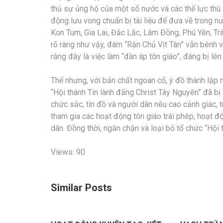
thủ sự ủng hộ của một số nước và các thế lực thù
động lưu vong chuẩn bị tài liệu để đưa về trong nư
Kon Tum, Gia Lai, Đắc Lắc, Lâm Đồng, Phú Yên, T
rõ ràng như vậy, đám “Rận Chủ Vịt Tân” vẫn bênh vự
rằng đây là việc làm “đàn áp tôn giáo”, đáng bị l
Thế nhưng, với bản chất ngoan cố, ý đồ thành lập m
“Hội thánh Tin lành đấng Christ Tây Nguyên” đã bị 
chức sắc, tín đồ và người dân nêu cao cảnh giác, t
tham gia các hoạt động tôn giáo trái phép, hoạt 
dân. Đồng thời, ngăn chặn và loại bỏ tổ chức “Hội 
Views: 90
Similar Posts