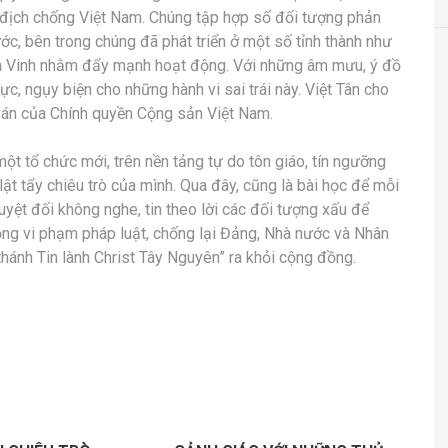
 địch chống Việt Nam. Chúng tập hợp số đối tượng phản
ớc, bên trong chúng đã phát triển ở một số tỉnh thành như
rà Vinh nhằm đẩy mạnh hoạt động. Với những âm mưu, ý đồ
c, ngụy biện cho những hành vi sai trái này. Việt Tân cho
ên án của Chính quyền Cộng sản Việt Nam.
ột tổ chức mới, trên nền tảng tự do tôn giáo, tín ngưỡng
lật tẩy chiêu trò của mình. Qua đây, cũng là bài học để mỗi
uyệt đối không nghe, tin theo lời các đối tượng xấu để
động vi phạm pháp luật, chống lại Đảng, Nhà nước và Nhân
thánh Tin lành Christ Tây Nguyên” ra khỏi cộng đồng.