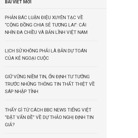
BÀI VIẾT MỚI
PHẢN BÁC LUẬN ĐIỆU XUYÊN TẠC VỀ
“CỘNG ĐỒNG CHIA SẺ TƯƠNG LAI”: CÁI
NHÌN ĐA CHIỀU VÀ BẢN LĨNH VIỆT NAM
LỊCH SỬ KHÔNG PHẢI LÀ BẢN DỰ TOÁN
CỦA KẺ NGOẠI CUỘC
GIỮ VỮNG NIỀM TIN, ỔN ĐỊNH TƯ TƯỞNG
TRƯỚC NHỮNG THÔNG TIN THẤT THIỆT VỀ
SÁP NHẬP TỈNH
THẤY GÌ TỪ CÁCH BBC NEWS TIẾNG VIỆT
“ĐẶT VẤN ĐỀ” VỀ DỰ THẢO NGHỊ ĐỊNH TIN
GIẢ?