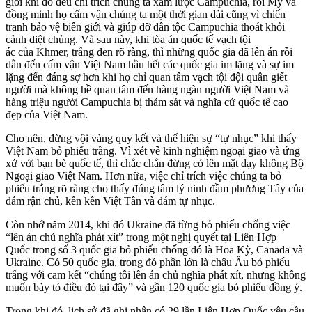
giới khi đó đều chỉ trích chúng ta xâm lược Campuchia, rồi Mỹ và
đồng minh họ cấm vận chúng ta một thời gian dài cũng vì chiến
tranh bảo vệ biên giới và giúp đỡ dân tộc Campuchia thoát khỏi
cảnh diệt chủng. Và sau này, khi tòa án quốc tế vạch tội
ác của Khmer, trắng đen rõ ràng, thì những quốc gia đã lên án rồi
dẫn đến cấm vận Việt Nam hầu hết các quốc gia im lặng và sự im
lặng đến đáng sợ hơn khi họ chỉ quan tâm vạch tội đội quân giết
người mà không hề quan tâm đến hàng ngàn người Việt Nam và
hàng triệu người Campuchia bị thảm sát và nghĩa cử quốc tế cao
đẹp của Việt Nam.
Cho nên, đừng vội vàng quy kết và thể hiện sự “tự nhục” khi thấy
Việt Nam bỏ phiếu trắng. Vì xét về kinh nghiệm ngoại giao và ứng
xử với bạn bè quốc tế, thì chắc chắn đừng có lên mặt dạy không Bộ
Ngoại giao Việt Nam. Hơn nữa, việc chỉ trích việc chúng ta bỏ
phiếu trắng rõ ràng cho thấy đúng tâm lý ninh đầm phương Tây của
đám rận chủ, kền kền Việt Tân và đám tự nhục.
Còn nhớ năm 2014, khi đó Ukraine đã từng bỏ phiếu chống việc
“lên án chủ nghĩa phát xít” trong một nghị quyết tại Liên Hợp
Quốc trong số 3 quốc gia bỏ phiếu chống đó là Hoa Kỳ, Canada và
Ukraine. Có 50 quốc gia, trong đó phần lớn là châu Âu bỏ phiếu
trắng với cam kết “chúng tôi lên án chủ nghĩa phát xít, nhưng không
muốn bày tỏ điều đó tại đây” và gần 120 quốc gia bỏ phiếu đồng ý.
Trong khi đó, lịch sử đã ghi nhận có 29 lần Liên Hợp Quốc yêu cầu