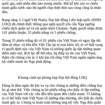
quốc gia, một nhân dân nào mong muốn. Bất kể khi xảy ra chiến
tranh giữa nước nào thì người chịu thiệt thòi sau cùng cũng là nhân
dân.
Rạng sáng 3-3 (giờ Việt Nam), Đại hội đồng Liên hợp quốc (ĐHĐ
LHQ) đã chính thức thông qua nghị quyết yêu cầu Nga ngừng
chiến dịch quân sự và rút quân khỏi Ukraine. Nghị quyết nhận được
141 phiếu thuận, 35 phiếu trắng và 5 phiếu chống.
Trong 35 phiếu trắng đó có 01 phiếu của Việt Nam và ngay lập tức
đám tự nhục và kền kền Việt Tân lại nỉ non khóc lóc tỏ vẻ thất vọng
vì quyết định này của Việt Nam và không quên áp đặt những quan
điểm méo mó, lệch lạc để bôi nhọ, hạ thấp uy tín của Việt Nam,
thậm chí chúng còn ác ý khi ám chỉ rằng Việt Nam ngấm ngầm ủng
hộ chiến tranh do Nga phát động.
Khung cảnh tại phòng họp Đại hội đồng LHQ
Đúng là đám ngáo đá khi vu vạ cho chúng ta những điều chẳng hay
ho gì như thế. Việc chúng ta bỏ phiếu trắng cho thấy rõ lập trường
của Việt Nam với các vấn đền liên quan đến chiến tranh. Vì không
ai có thể hiểu hơn Việt Nam về những đau thương, tổn thất do chiến
tranh gây ra. Chúng ta hoàn toàn không ủng hộ việc Nga đưa quân