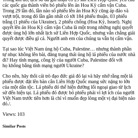
các quốc gia thành viên bỏ phiếu lên án Hoa Kỳ cấm vận Cuba.
Trong 29 lần đó, lần nào số phiếu lên án Hoa Kỳ cũng áp đảo và
vượt trội, trong đó lần gần nhất có tới 184 phiếu thuận, 03 phiếu
trắng (1 phiếu của Ukraine), 2 phiếu chống (Hoa Kỳ, Israel). Nghị
quyết lên án Hoa Kỳ cấm vận Cuba là một trong những nghị quyết
được ủng hộ lớn nhất lịch sử Liên Hợp Quốc, nhưng vẫn chẳng giải
quyết được điều gì cả. Người anh em của chúng ta vẫn bị cấm vận.
Tại sao lúc Việt Nam ủng hộ Cuba, Palestine… nhưng thành phần
tự nhục không lên bài, đăng trạng thái ủng hộ lá phiếu của nước nhà
đi? Hay tính mạng, công lý của người Cuba, Palestine đối với
họ không bằng tính mạng người Ukraine?
Cho nên, hãy thôi cái trò đạo đức giả đó lại và hãy nhớ rằng một lá
phiếu được đặt lên bàn cân Liên Hợp Quốc mang sức nặng to lớn
của một dân tộc. Lá phiếu đó thể hiện đường lối ngoại giao từ lịch
sử đến hiện tại. Lá phiếu đó được bỏ phiếu phải vì lợi ích của người
Việt Nam trước tiên hơn là chỉ vì muốn đẹp lòng một vị đại biện nào
đó./.
Views: 103
Similar Posts