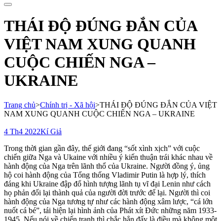
cho:
THÁI ĐỘ ĐÚNG ĐẮN CỦA
VIỆT NAM XUNG QUANH
CUỘC CHIẾN NGA –
UKRAINE
Trang chủ
>
Chính trị - Xã hội
>
THÁI ĐỘ ĐÚNG ĐẮN CỦA VIỆT
NAM XUNG QUANH CUỘC CHIẾN NGA – UKRAINE
4 Th4 2022
Kí Giả
Trong thời gian gần đây, thế giới đang “sốt xình xịch” với cuộc
chiến giữa Nga và Ukaine với nhiều ý kiến thuận trái khác nhau về
hành động của Nga trên lãnh thổ của Ukraine. Người đồng ý, ủng
hộ coi hành động của Tổng thống Vladimir Putin là hợp lý, thích
đáng khi Ukraine đập đổ hình tượng lãnh tụ vĩ đại Lenin như cách
họ phản đối lại thành quả của người đời trước để lại. Người thì coi
hành động của Nga tương tự như các hành động xâm lược, “cá lớn
nuốt cá bé”, tái hiện lại hình ảnh của Phát xít Đức những năm 1933-
1945. Nếu nói về chiến tranh thì chắc hẳn đấy là điều mà không một