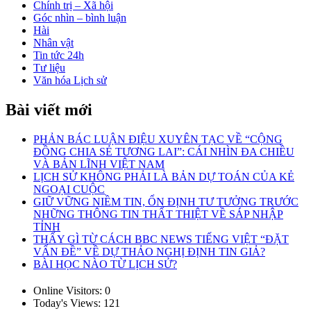
Chính trị – Xã hội
Góc nhìn – bình luận
Hài
Nhân vật
Tin tức 24h
Tư liệu
Văn hóa Lịch sử
Bài viết mới
PHẢN BÁC LUẬN ĐIỆU XUYÊN TẠC VỀ “CỘNG
ĐỒNG CHIA SẺ TƯƠNG LAI”: CÁI NHÌN ĐA CHIỀU
VÀ BẢN LĨNH VIỆT NAM
LỊCH SỬ KHÔNG PHẢI LÀ BẢN DỰ TOÁN CỦA KẺ
NGOẠI CUỘC
GIỮ VỮNG NIỀM TIN, ỔN ĐỊNH TƯ TƯỞNG TRƯỚC
NHỮNG THÔNG TIN THẤT THIỆT VỀ SÁP NHẬP
TỈNH
THẤY GÌ TỪ CÁCH BBC NEWS TIẾNG VIỆT “ĐẶT
VẤN ĐỀ” VỀ DỰ THẢO NGHỊ ĐỊNH TIN GIẢ?
BÀI HỌC NÀO TỪ LỊCH SỬ?
Online Visitors:
0
Today's Views:
121