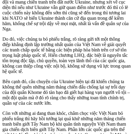
đội và mang chiến tranh trên đất nước Ukraine, nhưng xét về cục
diện thì nếu như Ukraine vẫn giữ quan điểm như trước đó thì có lẽ
cuộc chiến này không đến sớm thì cũng sẽ đến trong thì tương lai
khi NATO sẽ biến Ukraine thành căn cứ địa quan trong để kiềm
hãm, khống chế sự trội dậy về mọi mặt, nhất là vấn đề quân sự của
Nga.
Do đó, việc chúng ta bỏ phiếu trắng, rõ ràng gửi tới một thông
điệp khẳng định lập trường nhất quán của Việt Nam về giải quyết
các tranh chấp quốc tế bằng các biện pháp hòa bình trên cơ sở tôn
trọng luật pháp quốc tế, Hiến chương LHQ, đặc biệt là nguyên tắc
tôn trọng độc lập, chủ quyền, toàn vẹn lãnh thổ của các quốc gia,
không can thiệp công việc nội bộ, không sử dụng vũ lực trong quan
hệ quốc tế.
Bên cạnh đó, câu chuyện của Ukraine hiện tại đã khiến chúng ta
không thể quên những năm tháng chiến đấu chống lại sự trỗi dạy
của đội quân Khome đỏ tàn bạo đã giết hại hàng vạn người vô tội –
một đội quân mà ở đó rõ ràng cho thấy những toan tính chính trị,
quân sự của các nước lớn.
Còn với những ai đang than khóc, châm chọc việc Việt Nam bỏ
phiếu trắng thì hãy hồi tưởng lại quá khứ những năm tháng chiến
tranh biên giới Tây Nam bộ khi quân tình nguyện Việt Nam tham
gia chiến dịch biên giới Tây Nam. Phần lớn các quốc gia trên thế