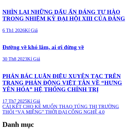
NHÌN LẠI NHỮNG DẤU ẤN ĐÁNG TỰ HÀO
TRONG NHIỆM KỲ ĐẠI HỘI XIII CỦA ĐẢNG
6 Th1 2026
Kí Giả
Đường về khó lắm, ai ơi đừng về
30 Th8 2023
Kí Giả
PHẢN BÁC LUẬN ĐIỆU XUYÊN TẠC TRÊN
TRANG PHẢN ĐỘNG VIỆT TÂN VỀ “HƯNG
YÊN HÓA” HỆ THỐNG CHÍNH TRỊ
17 Th7 2025
Kí Giả
Điều
CÁI KẾT CHO KẺ MUỐN THAO TÚNG THỊ TRƯỜNG
THÓI “VẠ MIỆNG” THỜI ĐẠI CÔNG NGHỆ 4.0
hướng
bài
Danh mục
viết