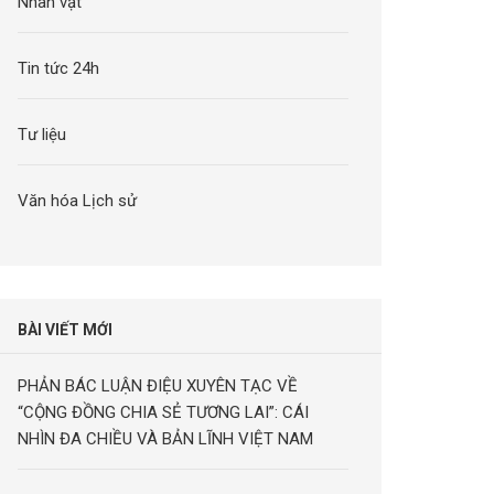
Nhân vật
Tin tức 24h
Tư liệu
Văn hóa Lịch sử
BÀI VIẾT MỚI
PHẢN BÁC LUẬN ĐIỆU XUYÊN TẠC VỀ
“CỘNG ĐỒNG CHIA SẺ TƯƠNG LAI”: CÁI
NHÌN ĐA CHIỀU VÀ BẢN LĨNH VIỆT NAM