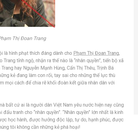
 Phạm Thị Đoan Trang
i là hình phạt thích đáng dành cho
Phạm Thị Đoan Trang
,
Trang tỉnh ngộ, nhận ra thế nào là “nhân quyền”, tiến bộ xã
an Trang hay Nguyễn Mạnh Hùng, Cấn Thị Thêu, Trịnh Bá
ững kẻ đang làm con rối, tay sai cho những thế lực thù
m mọi cách để chia rẽ khối đoàn kết giữa nhân dân với
 mà bất cứ ai là người dân Việt Nam yêu nước hiện nay cũng
 đấu tranh cho “nhân quyền”. “Nhân quyền” lớn nhất là kinh
được học hành, được hưởng độc lập, tự do, hạnh phúc, được
húng tôi không cần những kẻ phá hoại!