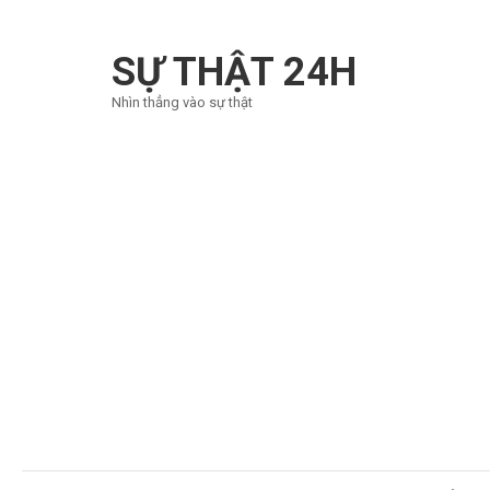
Bỏ
qua
SỰ THẬT 24H
và
Nhìn thẳng vào sự thật
tới
nội
dung
(ấn
Enter)