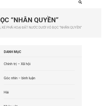
BỌC “NHÂN QUYỀN”
 KẺ PHÁ HOẠI ĐẤT NƯỚC DƯỚI VỎ BỌC “NHÂN QUYỀN”
DANH MỤC
Chính trị – Xã hội
Góc nhìn – bình luận
Hài