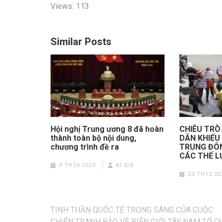
Views: 113
Similar Posts
Hội nghị Trung ương 8 đã hoàn
CHIÊU TRÒ
thành toàn bộ nội dung,
DÂN KHIẾU 
chương trình đề ra
TRUNG ĐÔN
CÁC THẾ L
9 TH10 2023
KÍ GIẢ
23 TH12 20
Điều
TINH THẦN QUỐC TẾ TRONG SÁNG CỦA CUỘC
hướng
CHIẾN TRANH BẢO VỆ BIÊN GIỚI TÂY NAM TỔ 