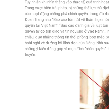
Tuy nhiên khi nhìn thẳng vào thực tế, quá trình h
Trang vượt biên trái phép, bị những thế lực thù đị
các hoạt động chống phá chính quyền, trong đó điển
Đoan Trang như “Báo cáo tóm tắt về thảm họa môi t
quyền tại Việt Nam”, “Báo cáo đánh giá về luật tô
quyền tự do tôn giáo và tín ngưỡng ở Việt Nam”… N
chiều, đưa những thông tin thổi phồng, bóp méo, xuy
hoài nghi về đường lối lãnh đạo của Đảng, Nhà nướ
những ý kiến đóng góp vì mục đích “nhân quyền”, ti
truyền.