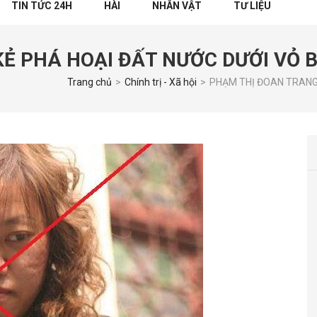
TIN TỨC 24H
HÀI
NHÂN VẬT
TƯ LIỆU
KẺ PHÁ HOẠI ĐẤT NƯỚC DƯỚI VỎ 
Trang chủ
>
Chính trị - Xã hội
>
PHẠM THỊ ĐOAN TRANG,