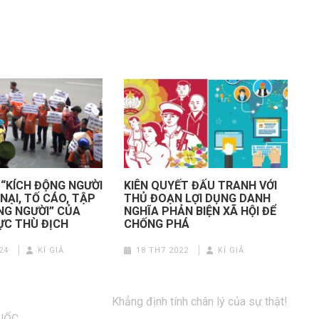
 “KÍCH ĐỘNG NGƯỜI
KIÊN QUYẾT ĐẤU TRANH VỚI
NẠI, TỐ CÁO, TẬP
THỦ ĐOẠN LỢI DỤNG DANH
G NGƯỜI” CỦA
NGHĨA PHẢN BIỆN XÃ HỘI ĐỂ
ỰC THÙ ĐỊCH
CHỐNG PHÁ
24
KÍ GIẢ
18 TH7 2022
KÍ GIẢ
Khẳng định tính chân lý của sự thật!
QUỐC