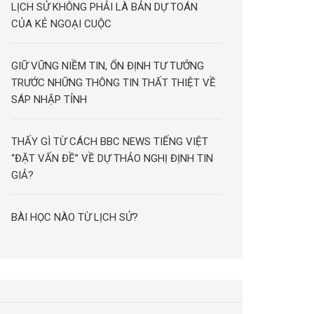
LỊCH SỬ KHÔNG PHẢI LÀ BẢN DỰ TOÁN
CỦA KẺ NGOẠI CUỘC
GIỮ VỮNG NIỀM TIN, ỔN ĐỊNH TƯ TƯỞNG
TRƯỚC NHỮNG THÔNG TIN THẤT THIỆT VỀ
SÁP NHẬP TỈNH
THẤY GÌ TỪ CÁCH BBC NEWS TIẾNG VIỆT
“ĐẶT VẤN ĐỀ” VỀ DỰ THẢO NGHỊ ĐỊNH TIN
GIẢ?
BÀI HỌC NÀO TỪ LỊCH SỬ?