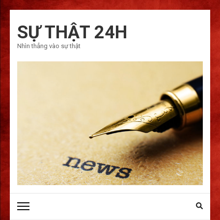
Bỏ
qua
SỰ THẬT 24H
và
Nhìn thẳng vào sự thật
tới
nội
dung
(ấn
Enter)