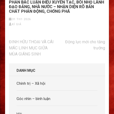
PHẢN BÁC LUẬN ĐIỆU XUYÊN TẠC, BÔI NHỌ LÃNH
ĐẠO ĐẢNG, NHÀ NƯỚC – NHẬN DIỆN RÕ BẢN
CHẤT PHẢN ĐỘNG, CHỐNG PHÁ
31 TH1 2026
KÍ GIẢ
Điều
ĐINH HỮU THOẠI VÀ CÁI
Động lực mới cho tăng
hướng
MÁC LINH MỤC GIỮA
trưởng
bài
MÙA GIÁNG SINH
viết
DANH MỤC
Chính trị – Xã hội
Góc nhìn – bình luận