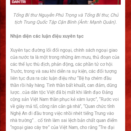
Tổng Bí thư Nguyễn Phú Trọng và
Tổng Bí thư, Chủ
tịch Trung Quốc Tập Cận Bình (Ảnh: Mạnh Quân).
Nhận diện các luận điệu xuyên tạc
Xuyên tạc đường lối đối ngoại, chính sách ngoại giao
của nước ta là một trong những âm mưu, thủ đoạn của
các thế lực thù địch, phản động, các phần tử cơ hội.
Trước, trong và sau khi diễn ra sự kiện, các đối tượng
liên tục đưa ra các luận điệu như “Bệ hạ chém đầu
thần rồi hãy hàng. Tinh thần bất khuất, can đảm, dũng
lược…của dân tộc Việt đã bị mất khi lãnh đạo Đảng
cộng sản Việt Nam thần phục kẻ xâm lược”, “Rước voi
về giày mả tổ, cõng rắn cắn gà nhà”, “Quan chức tỉnh
Nghệ An đi đầu trong việc nhồi nhét tiếng Trung vào
nhà trường”… cố tình làm sai lệch bản chất quan điểm
“ngoại giao cây tre” của Việt Nam, cho rằng “Tre đại