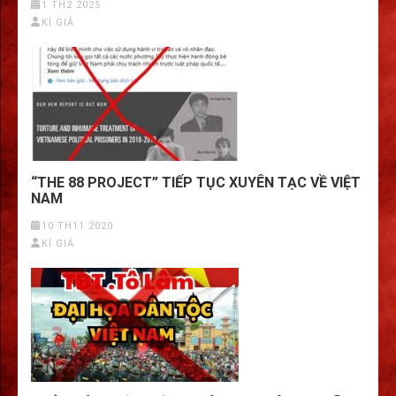
1 TH2 2025
KÍ GIẢ
“THE 88 PROJECT” TIẾP TỤC XUYÊN TẠC VỀ VIỆT
NAM
10 TH11 2020
KÍ GIẢ