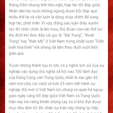
thăng trầm nhưng tình hữu nghị, hợp tác tốt đẹp giữa
Nhân dân hai nước không ngừng được bồi đắp qua
nhiều thế hệ và vẫn luôn là dòng chảy chính để cùng
hợp tác, phát triển. Vì vậy, đằng sau luận điệu xuyên
tạc đó chắc chắn là âm mưu, thủ đoạn của các thế lực
thù địch khi thúc đẩy cái gọi là: “Bài Trung”, “thoát
Trung” hay “thân Mỹ” ở Việt Nam trong chiến lược “Diễn
biến hòa bình” mà chúng dã tâm theo đuổi suốt thời
gian qua.
Trước những thành tựu to lớn, có ý nghĩa lịch sử của sự
nghiệp xây dựng chủ nghĩa xã hội sau 100 lãnh đạo
của Đảng Cộng sản Trung Quốc, nhất là sau gần 45
năm mở cửa, cải cách và hơn 35 năm tiến hành sự
nghiệp đổi mới ở Việt Nam nói chung và quan hệ ngoại
giao ngày càng tốt đẹp giữa Việt Nam và Trung Quốc
hiện nay nói riêng khiến chúng cay cú vì khó đạt được
mục tiêu đen tối đó, nhân sự kiện này chúng lại tiếp