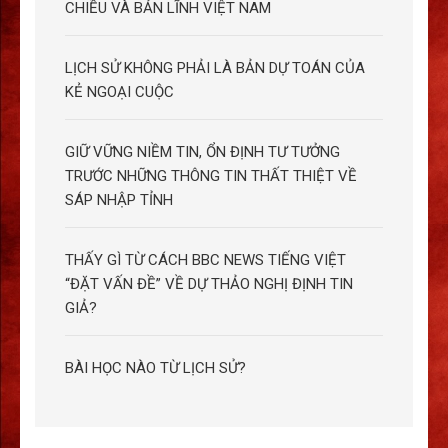
CHIỀU VÀ BẢN LĨNH VIỆT NAM
LỊCH SỬ KHÔNG PHẢI LÀ BẢN DỰ TOÁN CỦA
KẺ NGOẠI CUỘC
GIỮ VỮNG NIỀM TIN, ỔN ĐỊNH TƯ TƯỞNG
TRƯỚC NHỮNG THÔNG TIN THẤT THIỆT VỀ
SÁP NHẬP TỈNH
THẤY GÌ TỪ CÁCH BBC NEWS TIẾNG VIỆT
“ĐẶT VẤN ĐỀ” VỀ DỰ THẢO NGHỊ ĐỊNH TIN
GIẢ?
BÀI HỌC NÀO TỪ LỊCH SỬ?