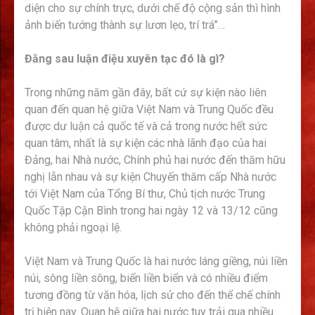
diện cho sự chính trực, dưới chế độ cộng sản thì hình
ảnh biến tướng thành sự lươn lẹo, trí trá”…
Đằng sau luận điệu xuyên tạc đó là gì?
Trong những năm gần đây, bất cứ sự kiện nào liên
quan đến quan hệ giữa Việt Nam và Trung Quốc đều
được dư luận cả quốc tế và cả trong nước hết sức
quan tâm, nhất là sự kiện các nhà lãnh đạo của hai
Đảng, hai Nhà nước, Chính phủ hai nước đến thăm hữu
nghị lẫn nhau và sự kiện Chuyến thăm cấp Nhà nước
tới Việt Nam của Tổng Bí thư, Chủ tịch nước Trung
Quốc Tập Cận Bình trong hai ngày 12 và 13/12 cũng
không phải ngoại lệ.
Việt Nam và Trung Quốc là hai nước láng giềng, núi liền
núi, sông liền sông, biển liền biển và có nhiều điểm
tương đồng từ văn hóa, lịch sử cho đến thể chế chính
trị hiện nay. Quan hệ giữa hai nước tuy trải qua nhiều