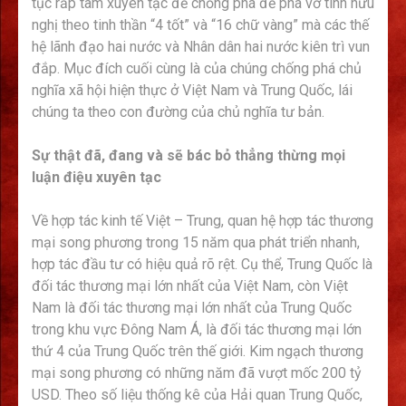
tục rắp tâm xuyên tạc để chống phá để phá vỡ tình hữu
nghị theo tinh thần “4 tốt” và “16 chữ vàng” mà các thế
hệ lãnh đạo hai nước và Nhân dân hai nước kiên trì vun
đắp. Mục đích cuối cùng là của chúng chống phá chủ
nghĩa xã hội hiện thực ở Việt Nam và Trung Quốc, lái
chúng ta theo con đường của chủ nghĩa tư bản.
Sự thật đã, đang và sẽ bác bỏ thẳng thừng mọi
luận điệu xuyên tạc
Về hợp tác kinh tế Việt – Trung, quan hệ hợp tác thương
mại song phương trong 15 năm qua phát triển nhanh,
hợp tác đầu tư có hiệu quả rõ rệt. Cụ thể, Trung Quốc là
đối tác thương mại lớn nhất của Việt Nam, còn Việt
Nam là đối tác thương mại lớn nhất của Trung Quốc
trong khu vực Đông Nam Á, là đối tác thương mại lớn
thứ 4 của Trung Quốc trên thế giới. Kim ngạch thương
mại song phương có những năm đã vượt mốc 200 tỷ
USD. Theo số liệu thống kê của Hải quan Trung Quốc,