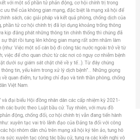
t với một số phần tử phản động, cơ hội chính trị trong
hác ưu thế của không gian mạng, đặc biệt là mạng xã hội để
 chính sách, các giải pháp và kết quả phòng, chống dịch của
 phần tử cơ hội chính trị đã lợi dụng khoảng trống thông
hưa kịp đăng phát những thông tin chính thống thì chúng đã
 sự thật rồi tung lên không gian mạng rất sớm nhằm làm
n (như: Việc một số cán bộ đi công tác nước ngoài trở về từ
h; việc để cho quan chức từ các nơi có nguy cơ nhiễm bệnh
đặt dưới sự giám sát chặt chẽ về y tế…). Từ đây chúng
 thông tin, yếu kém trong xử lý dịch bệnh”… Những giọng
g về quan điểm, tư tưởng chỉ đạo và tinh thần phòng, chống
dân Việt Nam.
V và đại biểu Hội đồng nhân dân các cấp nhiệm kỳ 2021-
nh các bước theo Luật bầu cử. Tuy nhiên, với mưu đồ
phản động, chống đối, cơ hội chính trị vẫn đang tiến hành
 như: xuyên tạc vai trò lãnh đạo của Đảng ta đối với công
o các hội nhóm dân chủ trên mạng xã hội ký tên ảo, tung hô
 ra sức xuyên tạc công tác bầu cử, tung ra các kiến nghị vô