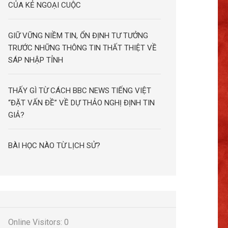
CỦA KẺ NGOẠI CUỘC
GIỮ VỮNG NIỀM TIN, ỔN ĐỊNH TƯ TƯỞNG
TRƯỚC NHỮNG THÔNG TIN THẤT THIỆT VỀ
SÁP NHẬP TỈNH
THẤY GÌ TỪ CÁCH BBC NEWS TIẾNG VIỆT
“ĐẶT VẤN ĐỀ” VỀ DỰ THẢO NGHỊ ĐỊNH TIN
GIẢ?
BÀI HỌC NÀO TỪ LỊCH SỬ?
Online Visitors:
0