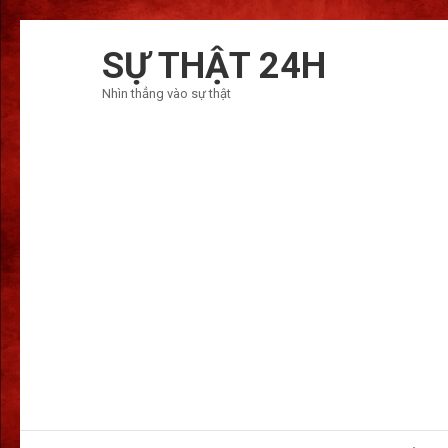
Bỏ
qua
SỰ THẬT 24H
và
Nhìn thẳng vào sự thật
tới
nội
dung
(ấn
Enter)