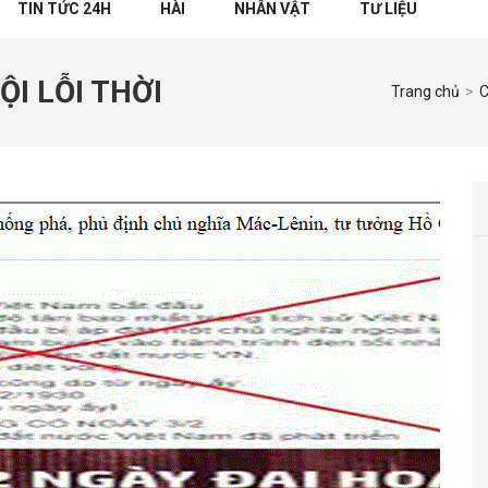
TIN TỨC 24H
HÀI
NHÂN VẬT
TƯ LIỆU
I LỖI THỜI
Trang chủ
>
C