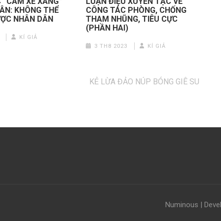
 “CẤM XE XĂNG”
LUẬN ĐIỆU XUYÊN TẠC VỀ
TÂN: KHÔNG THỂ
CÔNG TÁC PHÒNG, CHỐNG
ƯỢC NHÂN DÂN
THAM NHŨNG, TIÊU CỰC
(PHẦN HAI)
KÍ GIẢ
3 TH8 2023
KÍ GIẢ
KẺ LỪA ĐẢO NÚP BÓNG GIÊ SU
Numinous | Deve