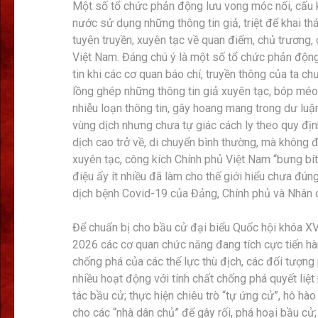
Một số tổ chức phản động lưu vong móc nối, cấu kế
nước sử dụng những thông tin giả, triệt để khai t
tuyên truyền, xuyên tạc về quan điểm, chủ trương,
Việt Nam. Đáng chú ý là một số tổ chức phản động,
tin khi các cơ quan báo chí, truyền thông của ta c
lồng ghép những thông tin giả xuyên tạc, bóp méo
nhiễu loạn thông tin, gây hoang mang trong dư luậ
vùng dịch nhưng chưa tự giác cách ly theo quy địn
dịch cao trở về, di chuyển bình thường, mà không 
xuyên tạc, công kích Chính phủ Việt Nam “bưng bít
điệu ấy ít nhiều đã làm cho thế giới hiểu chưa đún
dịch bệnh Covid-19 của Đảng, Chính phủ và Nhân 
Để chuẩn bị cho bầu cử đại biểu Quốc hội khóa X
2026 các cơ quan chức năng đang tích cực tiến hà
chống phá của các thế lực thù địch, các đối tượng 
nhiều hoạt động với tính chất chống phá quyết liệt
tác bầu cử; thực hiện chiêu trò “tự ứng cử”, hô hà
cho các “nhà dân chủ” để gây rối, phá hoại bầu cử;