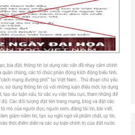
tạc, bịa đặt, thông tin lợi dụng các vấn đề nhạy cảm chính
ủa quần chúng, các tổ chức phản động kích động biểu tình,
hành “cách mạng đường phố” tại Việt Nam… Thủ đoạn chủ yếu
o; sử dụng thông tin cũ với những luận điệu mới; lợi dụng
ệt, tạo dư luận xấu; từ các vụ việc tiêu cực, tham nhũng để
độ. Các đối tượng đặt tên trang mạng, blog và đặt các
nh tò mò của người đọc, người xem, đăng tải tin, bài viết,
 làm giảm niềm tin, tạo sự nghi ngờ về phẩm chất, uy tín,
ào thời điểm diễn ra các sự kiện chính trị của đất nước.