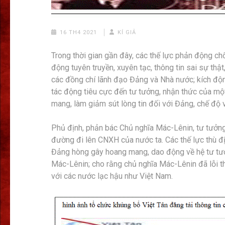
16 TH4 2021
KÍ GIẢ
Trong thời gian gần đây, các thế lực phản động c
động tuyên truyền, xuyên tạc, thông tin sai sự thật
các đồng chí lãnh đạo Đảng và Nhà nước; kích động
tác động tiêu cực đến tư tưởng, nhận thức của mộ
mang, làm giảm sút lòng tin đối với Đảng, chế độ
Phủ định, phản bác Chủ nghĩa Mác-Lênin, tư tưởng
đường đi lên CNXH của nước ta. Các thế lực thù đ
Đảng hòng gây hoang mang, dao động về hệ tư tưở
Mác-Lênin; cho rằng chủ nghĩa Mác-Lênin đã lỗi th
với các nước lạc hậu như Việt Nam.