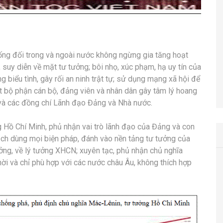
hống đối trong và ngoài nước không ngừng gia tăng hoạt
, suy diễn về mặt tư tưởng; bôi nhọ, xúc phạm, hạ uy tín của
 biểu tình, gây rối an ninh trật tự; sử dụng mạng xã hội để
t bộ phận cán bộ, đảng viên và nhân dân gây tâm lý hoang
 và các đồng chí Lãnh đạo Đảng và Nhà nước.
 Hồ Chí Minh, phủ nhận vai trò lãnh đạo của Đảng và con
ịch dùng mọi biện pháp, đánh vào nền tảng tư tưởng của
ng, về lý tưởng XHCN; xuyên tạc, phủ nhận chủ nghĩa
ời và chỉ phù hợp với các nước châu Âu, không thích hợp