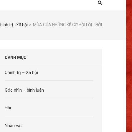
hính trị - Xã hội
>
MÙA CỦA NHỮNG KẺ CƠ HỘI LỖI THỜI
DANH MỤC
Chính trị – Xã hội
Góc nhìn – bình luận
Hài
Nhân vật