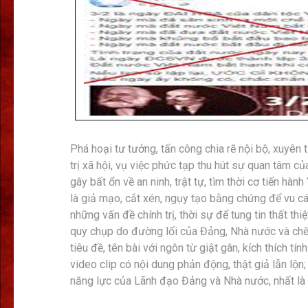
Phá hoại tư tưởng, tấn công chia rẽ nội bộ, xuyên 
trị xã hội, vụ việc phức tạp thu hút sự quan tâm c
gây bất ổn về an ninh, trật tự, tìm thời cơ tiến 
là giả mạo, cắt xén, ngụy tạo bằng chứng để vu cá
những vấn đề chính trị, thời sự để tung tin thất thi
quy chụp do đường lối của Đảng, Nhà nước và chế 
tiêu đề, tên bài với ngôn từ giật gân, kích thích tí
video clip có nội dung phản động, thật giả lẫn lộn;
năng lực của Lãnh đạo Đảng và Nhà nước, nhất là v