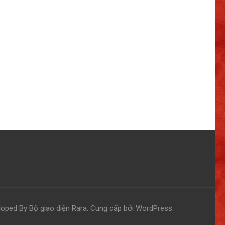
loped By
Bộ giao diện Rara
. Cung cấp bởi
WordPress
.