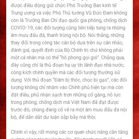
được điều động giữ chức Phó Trưởng Ban kinh tế
Trung ương và việc Phó Thủ tướng Vũ Đức Đam không
còn là Trưởng Ban Chỉ đạo quốc gia phòng, chống dịch
COVID-19, các đối tượng cũng liên tiếp tung ra những
âm mưu đấu đá, thanh trừng nội bộ. Nói thẳng, những
thay đổi trong công tác cán bộ dựa trên sự cân nhắc,
đánh giá, quyết định của Bộ Chính trị chứ không phải
một cá nhân mà có thể “hô phong gọi gió”. Chẳng qua,
đây cũng chỉ là thủ đoạn hạ uy tín lãnh đạo nhà nước,
công kích chính quyền mà các đối tượng thường sử
dụng. Với thủ đoạn “Đâm bị thóc, chọc bị gạo”, các đối
tượng không chỉ nhắm vào Chính phủ hiện tại mà còn
đặt điều, phủ nhận sạch trơn những cố gắng, nỗ lực
trong phòng, chống dịch mà Việt Nam đã đạt được
trước đó, chúng đang cố vẽ ra một âm mưu đấu đá nội
bộ, để dẫn dắt dư luận sập bẫy mà thôi.
Chính vì vậy, rất mong các cơ quan chức năng cần tăng