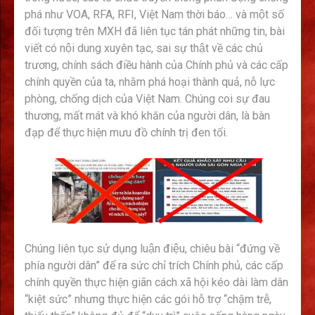
phá như VOA, RFA, RFI, Việt Nam thời báo… và một số
đối tượng trên MXH đã liên tục tán phát những tin, bài
viết có nội dung xuyên tạc, sai sự thật về các chủ
trương, chính sách điều hành của Chính phủ và các cấp
chính quyền của ta, nhằm phá hoại thành quả, nỗ lực
phòng, chống dịch của Việt Nam. Chúng coi sự đau
thương, mất mát và khó khăn của người dân, là bàn
đạp để thực hiện mưu đồ chính trị đen tối.
Chúng liên tục sử dụng luận điệu, chiêu bài “đứng về
phía người dân” để ra sức chỉ trích Chính phủ, các cấp
chính quyền thực hiện giãn cách xã hội kéo dài làm dân
“kiệt sức” nhưng thực hiện các gói hỗ trợ “chậm trễ,