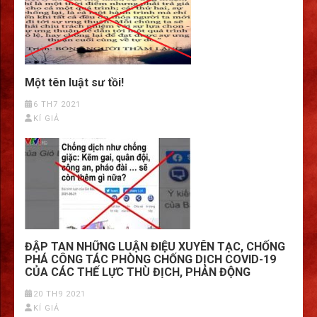
Một tên luật sư tồi!
6 TH7 2021
KÍ GIẢ
ĐẬP TAN NHỮNG LUẬN ĐIỆU XUYÊN TẠC, CHỐNG
PHÁ CÔNG TÁC PHÒNG CHỐNG DỊCH COVID-19
CỦA CÁC THẾ LỰC THÙ ĐỊCH, PHẢN ĐỘNG
20 TH9 2021
KÍ GIẢ