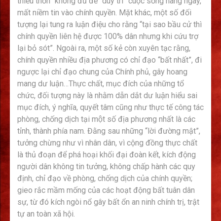
thiếu thốn” không đủ để “duy trì” cuộc sống hàng ngày,
mất niềm tin vào chính quyền. Mặt khác, một số đối
tượng lại tung ra luận điệu cho rằng “tại sao bầu cử thì
chính quyền liên hệ được 100% dân nhưng khi cứu trợ
lại bỏ sót”. Ngoài ra, một số kẻ còn xuyên tạc rằng,
chính quyền nhiều địa phương có chỉ đạo “bất nhất”, đi
ngược lại chỉ đạo chung của Chính phủ, gây hoang
mang dư luận…Thực chất, mục đích của những tổ
chức, đối tượng này là nhằm dẫn dắt dư luận hiểu sai
mục đích, ý nghĩa, quyết tâm cũng như thực tế công tác
phòng, chống dịch tại một số địa phương nhất là các
tỉnh, thành phía nam. Đằng sau những “lời đường mật”,
tưởng chừng như vì nhân dân, vì cộng đồng thực chất
là thủ đoạn để phá hoại khối đại đoàn kết, kích động
người dân không tin tưởng, không chấp hành các quy
định, chỉ đạo về phòng, chống dịch của chính quyền;
gieo rắc mầm mống của các hoạt động bất tuân dân
sự, từ đó kích ngòi nổ gây bất ổn an ninh chính trị, trật
tự an toàn xã hội.