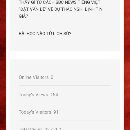
THẤY GÌ TỪ CÁCH BBC NEWS TIẾNG VIỆT
“ĐẶT VẤN ĐỀ” VỀ DỰ THẢO NGHỊ ĐỊNH TIN
GIẢ?
BÀI HỌC NÀO TỪ LỊCH SỬ?
Online Visitors:
0
Today's Views:
154
Today's Visitors:
91
Total Views:
237.292