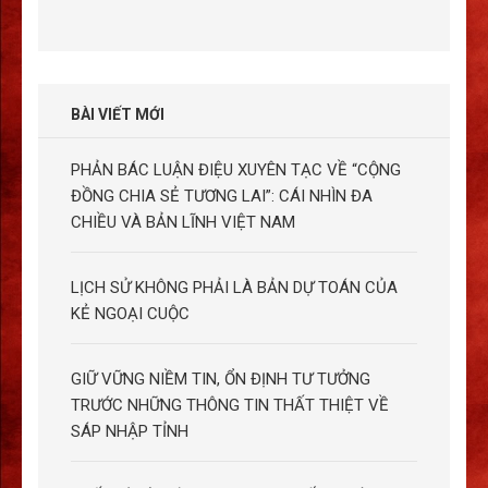
BÀI VIẾT MỚI
PHẢN BÁC LUẬN ĐIỆU XUYÊN TẠC VỀ “CỘNG
ĐỒNG CHIA SẺ TƯƠNG LAI”: CÁI NHÌN ĐA
CHIỀU VÀ BẢN LĨNH VIỆT NAM
LỊCH SỬ KHÔNG PHẢI LÀ BẢN DỰ TOÁN CỦA
KẺ NGOẠI CUỘC
GIỮ VỮNG NIỀM TIN, ỔN ĐỊNH TƯ TƯỞNG
TRƯỚC NHỮNG THÔNG TIN THẤT THIỆT VỀ
SÁP NHẬP TỈNH