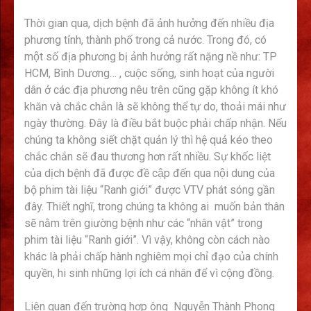
Thời gian qua, dịch bệnh đã ảnh hưởng đến nhiều địa
phương tỉnh, thành phố trong cả nước. Trong đó, có
một số địa phương bị ảnh hưởng rất nặng nề như: TP
HCM, Bình Dương… , cuộc sống, sinh hoạt của người
dân ở các địa phương nêu trên cũng gặp không ít khó
khăn và chắc chắn là sẽ không thể tự do, thoải mái như
ngày thường. Đây là điều bắt buộc phải chấp nhận. Nếu
chúng ta không siết chặt quản lý thì hệ quả kéo theo
chắc chắn sẽ đau thương hơn rất nhiều. Sự khốc liệt
của dịch bệnh đã được đề cập đến qua nội dung của
bộ phim tài liệu “Ranh giới” được VTV phát sóng gần
đây. Thiết nghĩ, trong chúng ta không ai muốn bản thân
sẽ nằm trên giường bệnh như các “nhân vật” trong
phim tài liệu “Ranh giới”. Vì vậy, không còn cách nào
khác là phải chấp hành nghiêm mọi chỉ đạo của chính
quyền, hi sinh những lợi ích cá nhân để vì cộng đồng.
Liên quan đến trường hợp ông Nguyễn Thành Phong