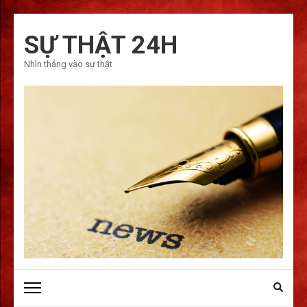
Bỏ
qua
SỰ THẬT 24H
và
Nhìn thẳng vào sự thật
tới
nội
dung
(ấn
Enter)