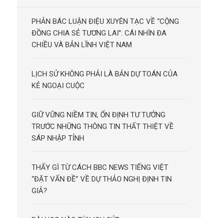
PHẢN BÁC LUẬN ĐIỆU XUYÊN TẠC VỀ “CỘNG
ĐỒNG CHIA SẺ TƯƠNG LAI”: CÁI NHÌN ĐA
CHIỀU VÀ BẢN LĨNH VIỆT NAM
LỊCH SỬ KHÔNG PHẢI LÀ BẢN DỰ TOÁN CỦA
KẺ NGOẠI CUỘC
GIỮ VỮNG NIỀM TIN, ỔN ĐỊNH TƯ TƯỞNG
TRƯỚC NHỮNG THÔNG TIN THẤT THIỆT VỀ
SÁP NHẬP TỈNH
THẤY GÌ TỪ CÁCH BBC NEWS TIẾNG VIỆT
“ĐẶT VẤN ĐỀ” VỀ DỰ THẢO NGHỊ ĐỊNH TIN
GIẢ?