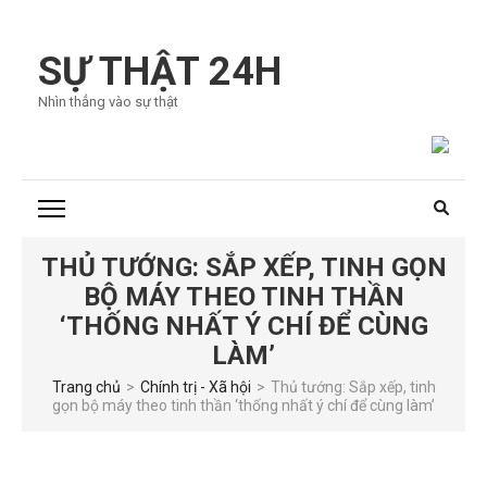
Bỏ
qua
SỰ THẬT 24H
và
Nhìn thẳng vào sự thật
tới
nội
dung
(ấn
Enter)
THỦ TƯỚNG: SẮP XẾP, TINH GỌN
BỘ MÁY THEO TINH THẦN
‘THỐNG NHẤT Ý CHÍ ĐỂ CÙNG
LÀM’
Trang chủ
>
Chính trị - Xã hội
>
Thủ tướng: Sắp xếp, tinh
gọn bộ máy theo tinh thần ‘thống nhất ý chí để cùng làm’