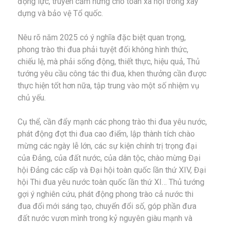
động lực, truyền cảm hứng cho toàn xã hội trong xây
dựng và bảo vệ Tổ quốc.
Nêu rõ năm 2025 có ý nghĩa đặc biệt quan trọng,
phong trào thi đua phải tuyệt đối không hình thức,
chiếu lệ, mà phải sống động, thiết thực, hiệu quả, Thủ
tướng yêu cầu công tác thi đua, khen thưởng cần được
thực hiện tốt hơn nữa, tập trung vào một số nhiệm vụ
chủ yếu.
Cụ thể, cần đẩy mạnh các phong trào thi đua yêu nước,
phát động đợt thi đua cao điểm, lập thành tích chào
mừng các ngày lễ lớn, các sự kiện chính trị trọng đại
của Đảng, của đất nước, của dân tộc, chào mừng Đại
hội Đảng các cấp và Đại hội toàn quốc lần thứ XIV, Đại
hội Thi đua yêu nước toàn quốc lần thứ XI… Thủ tướng
gợi ý nghiên cứu, phát động phong trào cả nước thi
đua đổi mới sáng tạo, chuyển đổi số, góp phần đưa
đất nước vươn mình trong kỷ nguyên giàu mạnh và