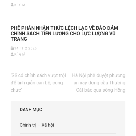
KÍ GIẢ
PHÊ PHÁN NHẬN THỨC LỆCH LẠC VỀ BẢO ĐẢM
CHÍNH SÁCH TIỀN LƯƠNG CHO LỰC LƯỢNG VŨ
TRANG
14 TH2 2025
KÍ GIẢ
Điều
‘Sẽ có chính sách vượt trội
Hà Nội phê duyệt phương
hướng
để tinh giản cán bộ, công
án xây dựng cầu Thượng
bài
chức’
Cát bắc qua sông Hồng
viết
DANH MỤC
Chính trị – Xã hội