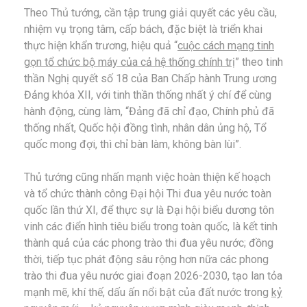
Theo Thủ tướng, cần tập trung giải quyết các yêu cầu,
nhiệm vụ trọng tâm, cấp bách, đặc biệt là triển khai
thực hiện khẩn trương, hiệu quả “
cuộc cách mạng tinh
gọn tổ chức bộ máy của cả hệ thống chính trị
” theo tinh
thần Nghị quyết số 18 của Ban Chấp hành Trung ương
Đảng khóa XII, với tinh thần thống nhất ý chí để cùng
hành động, cùng làm, “Đảng đã chỉ đạo, Chính phủ đã
thống nhất, Quốc hội đồng tình, nhân dân ủng hộ, Tổ
quốc mong đợi, thì chỉ bàn làm, không bàn lùi”.
Thủ tướng cũng nhấn mạnh việc hoàn thiện kế hoạch
và tổ chức thành công Đại hội Thi đua yêu nước toàn
quốc lần thứ XI, để thực sự là Đại hội biểu dương tôn
vinh các điển hình tiêu biểu trong toàn quốc, là kết tinh
thành quả của các phong trào thi đua yêu nước; đồng
thời, tiếp tục phát động sâu rộng hơn nữa các phong
trào thi đua yêu nước giai đoạn 2026-2030, tạo lan tỏa
mạnh mẽ, khí thế, dấu ấn nổi bật của đất nước trong
kỷ