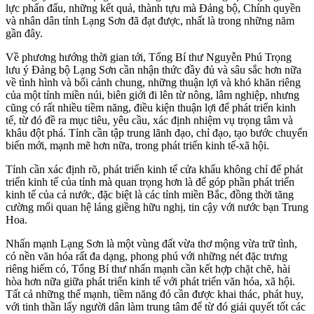
lực phấn đấu, những kết quả, thành tựu mà Đảng bộ, Chính quyền
và nhân dân tỉnh Lạng Sơn đã đạt được, nhất là trong những năm
gần đây.
Về phương hướng thời gian tới, Tổng Bí thư Nguyễn Phú Trọng
lưu ý Đảng bộ Lạng Sơn cần nhận thức đầy đủ và sâu sắc hơn nữa
về tình hình và bối cảnh chung, những thuận lợi và khó khăn riêng
của một tỉnh miền núi, biên giới đi lên từ nông, lâm nghiệp, nhưng
cũng có rất nhiều tiềm năng, điều kiện thuận lợi để phát triển kinh
tế, từ đó đề ra mục tiêu, yêu cầu, xác định nhiệm vụ trọng tâm và
khâu đột phá. Tỉnh cần tập trung lãnh đạo, chỉ đạo, tạo bước chuyển
biến mới, mạnh mẽ hơn nữa, trong phát triển kinh tế-xã hội.
Tỉnh cần xác định rõ, phát triển kinh tế cửa khẩu không chỉ để phát
triển kinh tế của tỉnh mà quan trọng hơn là để góp phần phát triển
kinh tế của cả nước, đặc biệt là các tỉnh miền Bắc, đồng thời tăng
cường mối quan hệ láng giềng hữu nghị, tin cậy với nước bạn Trung
Hoa.
Nhấn mạnh Lạng Sơn là một vùng đất vừa thơ mộng vừa trữ tình,
có nền văn hóa rất đa dạng, phong phú với những nét đặc trưng
riêng hiếm có, Tổng Bí thư nhấn mạnh cần kết hợp chặt chẽ, hài
hòa hơn nữa giữa phát triển kinh tế với phát triển văn hóa, xã hội.
Tất cả những thế mạnh, tiềm năng đó cần được khai thác, phát huy,
với tinh thần lấy người dân làm trung tâm để từ đó giải quyết tốt các