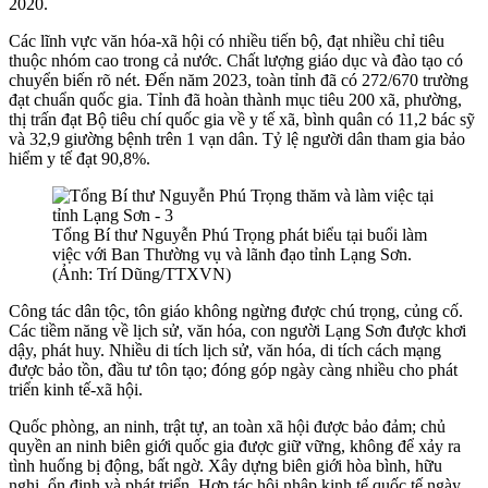
2020.
Các lĩnh vực văn hóa-xã hội có nhiều tiến bộ, đạt nhiều chỉ tiêu
thuộc nhóm cao trong cả nước. Chất lượng giáo dục và đào tạo có
chuyển biến rõ nét. Đến năm 2023, toàn tỉnh đã có 272/670 trường
đạt chuẩn quốc gia. Tỉnh đã hoàn thành mục tiêu 200 xã, phường,
thị trấn đạt Bộ tiêu chí quốc gia về y tế xã, bình quân có 11,2 bác sỹ
và 32,9 giường bệnh trên 1 vạn dân. Tỷ lệ người dân tham gia bảo
hiểm y tế đạt 90,8%.
Tổng Bí thư Nguyễn Phú Trọng phát biểu tại buổi làm
việc với Ban Thường vụ và lãnh đạo tỉnh Lạng Sơn.
(Ảnh: Trí Dũng/TTXVN)
Công tác dân tộc, tôn giáo không ngừng được chú trọng, củng cố.
Các tiềm năng về lịch sử, văn hóa, con người Lạng Sơn được khơi
dậy, phát huy. Nhiều di tích lịch sử, văn hóa, di tích cách mạng
được bảo tồn, đầu tư tôn tạo; đóng góp ngày càng nhiều cho phát
triển kinh tế-xã hội.
Quốc phòng, an ninh, trật tự, an toàn xã hội được bảo đảm; chủ
quyền an ninh biên giới quốc gia được giữ vững, không để xảy ra
tình huống bị động, bất ngờ. Xây dựng biên giới hòa bình, hữu
nghị, ổn định và phát triển. Hợp tác hội nhập kinh tế quốc tế ngày