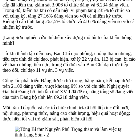
cấp đã kiểm tra, giám sát 3.006 tổ chức đảng và 6.234 đảng viên.
Trong đó, kiểm tra khi có dấu hiệu vi phạm tăng 235% tổ chức so
với cùng kỳ, tăng 27,16% đảng viên so với cả nhiệm kỳ trước.
Riêng ở cấp tỉnh tăng 262,5% tổ chức và 416 % đảng viên so với cả
nhiệm kỳ trước.
[Lạng Sơn nghiên cứu thí điểm xây dựng mô hình cửa khẩu thông
minh]
Từ khi thành lập đến nay, Ban Chỉ đạo phòng, chống tham nhũng,
tiêu cực tỉnh đã chỉ đạo, phát hiện, xử lý 22 vụ án, 113 bị can, bị cáo
về tham nhũng, tiêu cực, trong đó đưa vào Ban Chỉ đạo trực tiếp
theo dõi, chỉ đạo 11 vụ án, 3 vụ việc.
Công tác phát triển Đảng được chú trọng, hàng năm, kết nạp được
trên 2.100 đảng viên, vượt khoảng 9% so với chỉ tiêu Nghị quyết
Đại hội Đảng bộ tỉnh lần thứ XVII đã đề ra, nâng tổng số đảng viên
của toàn Đảng bộ tỉnh lên 69.218 đảng viên.
Mặt trận Tổ quốc và các tổ chức chính trị-xã hội tiếp tục đổi mới,
nội dung, phương thức, nâng cao chất lượng, hiệu quả hoạt động;
thực hiện tốt vai trò giám sát, phản biện xã hội.