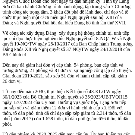
Nguyễn Quốc Đoàn cho biết ngay từ đầu nhiệm kỳ, Tỉnh ủy Lạng
Sơn đã ban hành Chương trình hành động, tập trung vào 7 Chương
trình công tác trọng tâm, 3 khâu đột phá để lãnh đạo, chỉ đạo và tổ
chức thực hiện một cách hiệu quả Nghị quyết Đại hội XIII của
Đảng và Nghị quyết Đại hội đại biểu Đảng bộ tỉnh lần thứ XVII.
Về công tác xây dựng Đảng, xây dựng hệ thống chính trị, tỉnh tiếp
tục chỉ đạo thực hiện nghiêm túc Nghị quyết số 18-NQ/TW và Nghị
quyết 19-NQ/TW ngày 25/10/2017 của Ban Chấp hành Trung ương
Đảng khóa XII và Nghị quyết số 37-NQ/TW ngày 24/12/2018 của
Bộ Chính trị.
Đến nay đã giảm hai đơn vị cấp tỉnh, 54 phòng, ban cấp tỉnh và
tương đương, 21 phòng và 81 đơn vị sự nghiệp công lập cáp huyện.
Giai đoạn 2019-2021, sắp xếp 51 đơn vị hành chính cấp xã, giảm
26 đơn vị.
Từ nay đến năm 2030, thực hiện Kết luận số 48-KL/TW ngày
30/1/2023 của Bộ Chính trị, Nghị quyết số 35/2023/UBTVQH15
ngày 12/7/2023 của Ủy ban Thường vụ Quốc hội, Lạng Sơn tiếp
tục sắp xếp và giảm thêm 12 đơn vị hành chính cấp xã. Đối với
thôn, tổ dân phố, tỉnh đã chỉ đạo sắp xếp giảm từ 2.314 thôn, tổ dân
phố (năm 2017) còn 1.658 thôn, tổ dân phố (giảm 656 thôn, tổ dân
phố).
Từ đầu nhiệm kỳ 2020-2025 đến nay, cấp ủy, Ủy ban Kiểm tra các