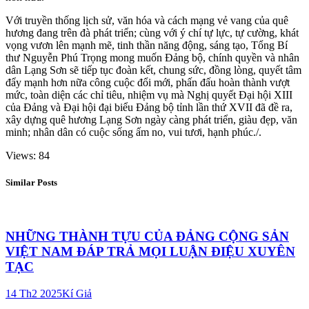
Với truyền thống lịch sử, văn hóa và cách mạng vẻ vang của quê
hương đang trên đà phát triển; cùng với ý chí tự lực, tự cường, khát
vọng vươn lên mạnh mẽ, tinh thần năng động, sáng tạo, Tổng Bí
thư Nguyễn Phú Trọng mong muốn Đảng bộ, chính quyền và nhân
dân Lạng Sơn sẽ tiếp tục đoàn kết, chung sức, đồng lòng, quyết tâm
đẩy mạnh hơn nữa công cuộc đổi mới, phấn đấu hoàn thành vượt
mức, toàn diện các chỉ tiêu, nhiệm vụ mà Nghị quyết Đại hội XIII
của Đảng và Đại hội đại biểu Đảng bộ tỉnh lần thứ XVII đã đề ra,
xây dựng quê hương Lạng Sơn ngày càng phát triển, giàu đẹp, văn
minh; nhân dân có cuộc sống ấm no, vui tươi, hạnh phúc./.
Views: 84
Similar Posts
NHỮNG THÀNH TỰU CỦA ĐẢNG CỘNG SẢN
VIỆT NAM ĐÁP TRẢ MỌI LUẬN ĐIỆU XUYÊN
TẠC
14 Th2 2025
Kí Giả