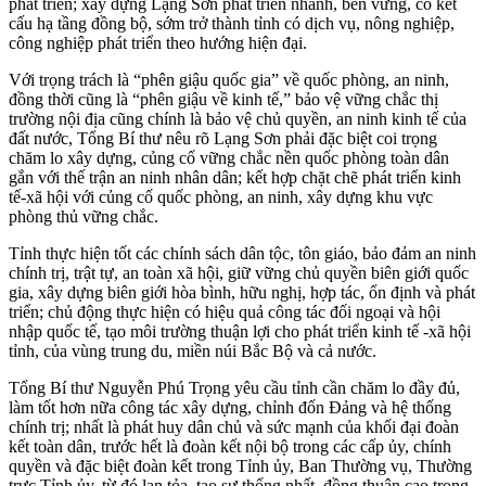
phát triển; xây dựng Lạng Sơn phát triển nhanh, bền vững, có kết
cấu hạ tầng đồng bộ, sớm trở thành tỉnh có dịch vụ, nông nghiệp,
công nghiệp phát triển theo hướng hiện đại.
Với trọng trách là “phên giậu quốc gia” về quốc phòng, an ninh,
đồng thời cũng là “phên giậu về kinh tế,” bảo vệ vững chắc thị
trường nội địa cũng chính là bảo vệ chủ quyền, an ninh kinh tế của
đất nước, Tổng Bí thư nêu rõ Lạng Sơn phải đặc biệt coi trọng
chăm lo xây dựng, củng cố vững chắc nền quốc phòng toàn dân
gắn với thế trận an ninh nhân dân; kết hợp chặt chẽ phát triển kinh
tế-xã hội với củng cố quốc phòng, an ninh, xây dựng khu vực
phòng thủ vững chắc.
Tỉnh thực hiện tốt các chính sách dân tộc, tôn giáo, bảo đảm an ninh
chính trị, trật tự, an toàn xã hội, giữ vững chủ quyền biên giới quốc
gia, xây dựng biên giới hòa bình, hữu nghị, hợp tác, ổn định và phát
triển; chủ động thực hiện có hiệu quả công tác đối ngoại và hội
nhập quốc tế, tạo môi trường thuận lợi cho phát triển kinh tế -xã hội
tỉnh, của vùng trung du, miền núi Bắc Bộ và cả nước.
Tổng Bí thư Nguyễn Phú Trọng yêu cầu tỉnh cần chăm lo đầy đủ,
làm tốt hơn nữa công tác xây dựng, chỉnh đốn Đảng và hệ thống
chính trị; nhất là phát huy dân chủ và sức mạnh của khối đại đoàn
kết toàn dân, trước hết là đoàn kết nội bộ trong các cấp ủy, chính
quyền và đặc biệt đoàn kết trong Tỉnh ủy, Ban Thường vụ, Thường
trực Tỉnh ủy, từ đó lan tỏa, tạo sự thống nhất, đồng thuận cao trong