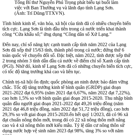
Tổng Bí thư Nguyễn Phú Trọng phát biểu tại buổi làm
việc với Ban Thường vụ và lãnh đạo tỉnh Lạng Sơn.
(Ảnh: Trí Dũng/TTXVN).
Tình hình kinh tế, văn hóa, xã hội của tỉnh đã có nhiều chuyển biến
tích cực. Lạng Sơn là tỉnh đầu tiên trong cả nước triển khai thành
công “Cửa khẩu số;” ứng dụng “Công dân số Xứ Lạng.”
Đến nay, chỉ số năng lực cạnh tranh cấp tỉnh năm 2022 của Lạng
Sơn đã xếp thứ 15/63 tỉnh, thành phố trong cả nước; đứng thứ 6
toàn quốc về chuyển đổi số. Đặc biệt, năm 2022, tỉnh được xếp thứ
2 trong nhóm 3 tỉnh dẫn đầu cả nước về điểm chỉ số Xanh cấp tỉnh
(PGI). Nhờ đó, kinh tế Lạng Sơn đã có những chuyển biến tích cực,
có tốc độ tăng trưởng khá cao và liên tục.
Chính trị-xã hội ổn định; quốc phòng an ninh được bảo đảm vững
chắc. Tốc độ tăng trưởng kinh tế bình quân (GRDP) giai đoạn
2021-2022 đạt 6,95% (năm 2021 đạt 6,67%, năm 2022 đạt 7,22%),
cao hơn 1,5% so với bình quân giai đoạn 2015-2020. Thu nhập bình
quân đầu người giai đoạn 2021-2022 đạt 49,26 triệu đồng (năm
2021 đạt 46,8 triệu đồng, năm 2022 đạt 51,72 triệu đồng), cao hơn
29,3% so với giai đoạn 2015-2020.ến hết quý 1/2023, đã có 96 xã
đạt chuẩn nông thôn mới, trong đó có 22 xã nông thôn mới nâng
cao và 4 xã nông thôn mới kiểu mẫu. Tỷ lệ dân cư nông thôn sử
dụng nước hợp vệ sinh năm 2023 đạt 98%, tăng 3% so với năm