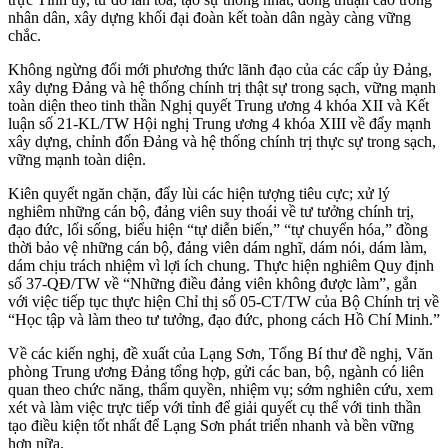
nhân dân, xây dựng khối đại đoàn kết toàn dân ngày càng vững
chắc.
Không ngừng đổi mới phương thức lãnh đạo của các cấp ủy Đảng,
xây dựng Đảng và hệ thống chính trị thật sự trong sạch, vững mạnh
toàn diện theo tinh thần Nghị quyết Trung ương 4 khóa XII và Kết
luận số 21-KL/TW Hội nghị Trung ương 4 khóa XIII về đẩy mạnh
xây dựng, chỉnh đốn Đảng và hệ thống chính trị thực sự trong sạch,
vững mạnh toàn diện.
Kiên quyết ngăn chặn, đẩy lùi các hiện tượng tiêu cực; xử lý
nghiêm những cán bộ, đảng viên suy thoái về tư tưởng chính trị,
đạo đức, lối sống, biểu hiện “tự diễn biến,” “tự chuyển hóa,” đồng
thời bảo vệ những cán bộ, đảng viên dám nghĩ, dám nói, dám làm,
dám chịu trách nhiệm vì lợi ích chung. Thực hiện nghiêm Quy định
số 37-QĐ/TW về “Những điều đảng viên không được làm”, gắn
với việc tiếp tục thực hiện Chỉ thị số 05-CT/TW của Bộ Chính trị về
“Học tập và làm theo tư tưởng, đạo đức, phong cách Hồ Chí Minh.”
Về các kiến nghị, đề xuất của Lạng Sơn, Tổng Bí thư đề nghị, Văn
phòng Trung ương Đảng tổng hợp, gửi các ban, bộ, ngành có liên
quan theo chức năng, thẩm quyền, nhiệm vụ; sớm nghiên cứu, xem
xét và làm việc trực tiếp với tỉnh để giải quyết cụ thể với tinh thần
tạo điều kiện tốt nhất để Lạng Sơn phát triển nhanh và bền vững
hơn nữa.