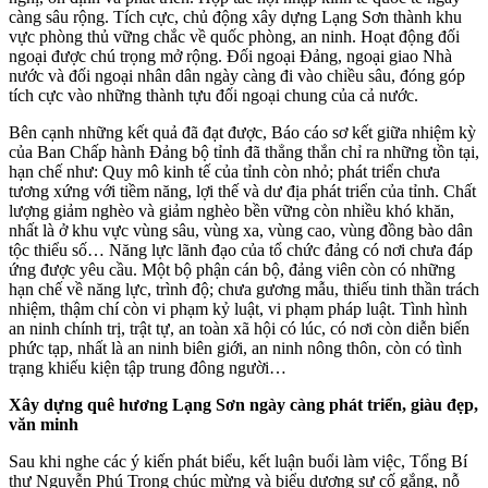
càng sâu rộng. Tích cực, chủ động xây dựng Lạng Sơn thành khu
vực phòng thủ vững chắc về quốc phòng, an ninh. Hoạt động đối
ngoại được chú trọng mở rộng. Đối ngoại Đảng, ngoại giao Nhà
nước và đối ngoại nhân dân ngày càng đi vào chiều sâu, đóng góp
tích cực vào những thành tựu đối ngoại chung của cả nước.
Bên cạnh những kết quả đã đạt được, Báo cáo sơ kết giữa nhiệm kỳ
của Ban Chấp hành Đảng bộ tỉnh đã thẳng thắn chỉ ra những tồn tại,
hạn chế như: Quy mô kinh tế của tỉnh còn nhỏ; phát triển chưa
tương xứng với tiềm năng, lợi thế và dư địa phát triển của tỉnh. Chất
lượng giảm nghèo và giảm nghèo bền vững còn nhiều khó khăn,
nhất là ở khu vực vùng sâu, vùng xa, vùng cao, vùng đồng bào dân
tộc thiểu số… Năng lực lãnh đạo của tổ chức đảng có nơi chưa đáp
ứng được yêu cầu. Một bộ phận cán bộ, đảng viên còn có những
hạn chế về năng lực, trình độ; chưa gương mẫu, thiếu tinh thần trách
nhiệm, thậm chí còn vi phạm kỷ luật, vi phạm pháp luật. Tình hình
an ninh chính trị, trật tự, an toàn xã hội có lúc, có nơi còn diễn biến
phức tạp, nhất là an ninh biên giới, an ninh nông thôn, còn có tình
trạng khiếu kiện tập trung đông người…
Xây dựng quê hương Lạng Sơn ngày càng phát triển, giàu đẹp,
văn minh
Sau khi nghe các ý kiến phát biểu, kết luận buổi làm việc, Tổng Bí
thư Nguyễn Phú Trọng chúc mừng và biểu dương sự cố gắng, nỗ