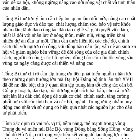
vấn đề xã hội, không ngừng nâng cao đời sống vật chất và tinh thần
của nhân dân.
Tổng Bí thư lưu ý tỉnh cần tiếp tục quan tâm đổi mới, nâng cao chất
lượng giáo dục và đào tạo, chất lượng chăm sóc, bảo vệ sức khỏe
nhân dân; lãnh đạo công tác đào tạo nghề và giải quyết việc làm,
nhất là đối với nhân lực ở nông thôn, miền núi, vùng triển khai
nhiều dự án đầu tư mới. Tỉnh cần thực hiện tốt các chế độ, chính
sách đối với người có công, với đồng bào dân tộc, vấn đề an sinh xã
hội và giảm nghèo bền vững; để đời sống của các gia đình chính
sách, người có công, các hộ nghèo, đồng bào các dân tộc vùng sâu,
vùng xa ngày càng được cải thiện và nâng cao.
Tổng Bí thư chỉ rõ cần tập trung ưu tiên phát triển nguồn nhân lực
theo những định hướng lớn mà Đại hội Đảng bộ tỉnh lần thứ XVII
đã đề ra; đặc biệt chú ý quan tâm tập trung làm tốt công tác cán bộ.
Có quy hoạch, đào tạo, bồi dưỡng một cách bài bản, cho cả trước
mắt lẫn lâu dài; chủ động đề xuất cơ chế, chính sách, tăng cường
phối hợp với các tỉnh bạn và các bộ, ngành Trung ương nhằm huy
động cao nhất và sử dụng có hiệu quả nhất các nguồn lực cho đầu
tư phát triển.
Tỉnh xác định rõ vai trò, vị trí, tiềm năng, thế mạnh trong vùng
Trung du và miền núi Bắc Bộ, vùng Đồng bằng Sông Hồng, vùng
Thủ đô Hà Nội; coi trọng việc liên kết vùng để tạo động lực cho