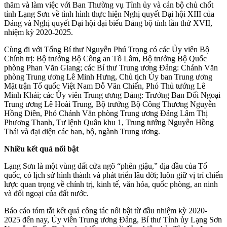
thăm và làm việc với Ban Thường vụ Tỉnh ủy và cán bộ chủ chốt
tỉnh Lạng Sơn về tình hình thực hiện Nghị quyết Đại hội XIII của
Đảng và Nghị quyết Đại hội đại biểu Đảng bộ tỉnh lần thứ XVII,
nhiệm kỳ 2020-2025.
Cùng đi với Tổng Bí thư Nguyễn Phú Trọng có các Ủy viên Bộ
Chính trị: Bộ trưởng Bộ Công an Tô Lâm, Bộ trưởng Bộ Quốc
phòng Phan Văn Giang; các Bí thư Trung ương Đảng: Chánh Văn
phòng Trung ương Lê Minh Hưng, Chủ tịch Ủy ban Trung ương
Mặt trận Tổ quốc Việt Nam Đỗ Văn Chiến, Phó Thủ tướng Lê
Minh Khái; các Ủy viên Trung ương Đảng: Trưởng Ban Đối Ngoại
Trung ương Lê Hoài Trung, Bộ trưởng Bộ Công Thương Nguyễn
Hồng Diên, Phó Chánh Văn phòng Trung ương Đảng Lâm Thị
Phương Thanh, Tư lệnh Quân khu 1, Trung tướng Nguyễn Hồng
Thái và đại diện các ban, bộ, ngành Trung ương.
Nhiều kết quả nổi bật
Lạng Sơn là một vùng đất cửa ngõ “phên giậu,” địa đầu của Tổ
quốc, có lịch sử hình thành và phát triển lâu đời; luôn giữ vị trí chiến
lược quan trọng về chính trị, kinh tế, văn hóa, quốc phòng, an ninh
và đối ngoại của đất nước.
Báo cáo tóm tắt kết quả công tác nổi bật từ đầu nhiệm kỳ 2020-
2025 đến nay, Ủy viên Trung ương Đảng, Bí thư Tỉnh ủy Lạng Sơn