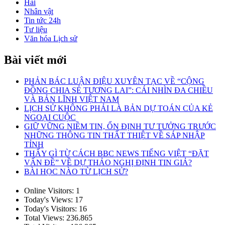
Hài
Nhân vật
Tin tức 24h
Tư liệu
Văn hóa Lịch sử
Bài viết mới
PHẢN BÁC LUẬN ĐIỆU XUYÊN TẠC VỀ “CỘNG
ĐỒNG CHIA SẺ TƯƠNG LAI”: CÁI NHÌN ĐA CHIỀU
VÀ BẢN LĨNH VIỆT NAM
LỊCH SỬ KHÔNG PHẢI LÀ BẢN DỰ TOÁN CỦA KẺ
NGOẠI CUỘC
GIỮ VỮNG NIỀM TIN, ỔN ĐỊNH TƯ TƯỞNG TRƯỚC
NHỮNG THÔNG TIN THẤT THIỆT VỀ SÁP NHẬP
TỈNH
THẤY GÌ TỪ CÁCH BBC NEWS TIẾNG VIỆT “ĐẶT
VẤN ĐỀ” VỀ DỰ THẢO NGHỊ ĐỊNH TIN GIẢ?
BÀI HỌC NÀO TỪ LỊCH SỬ?
Online Visitors:
1
Today's Views:
17
Today's Visitors:
16
Total Views:
236.865