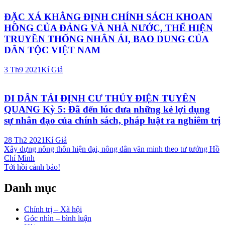
ĐẶC XÁ KHẲNG ĐỊNH CHÍNH SÁCH KHOAN
HỒNG CỦA ĐẢNG VÀ NHÀ NƯỚC, THỂ HIỆN
TRUYỀN THỐNG NHÂN ÁI, BAO DUNG CỦA
DÂN TỘC VIỆT NAM
3 Th9 2021
Kí Giả
DI DÂN TÁI ĐỊNH CƯ THỦY ĐIỆN TUYÊN
QUANG Kỳ 5: Đã đến lúc đưa những kẻ lợi dụng
sự nhân đạo của chính sách, pháp luật ra nghiêm trị
28 Th2 2021
Kí Giả
Điều
Xây dựng nông thôn hiện đại, nông dân văn minh theo tư tưởng Hồ
Chí Minh
hướng
Tới hồi cảnh báo!
bài
Danh mục
viết
Chính trị – Xã hội
Góc nhìn – bình luận