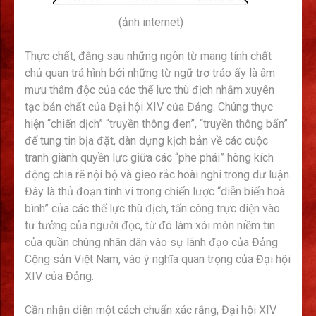
(ảnh internet)
Thực chất, đằng sau những ngôn từ mang tính chất
chủ quan trá hình bởi những từ ngữ trơ tráo ấy là âm
mưu thâm độc của các thế lực thù địch nhằm xuyên
tạc bản chất của Đại hội XIV của Đảng. Chúng thực
hiện “chiến dịch” “truyền thông đen”, “truyền thông bẩn”
để tung tin bịa đặt, dàn dựng kịch bản về các cuộc
tranh giành quyền lực giữa các “phe phái” hòng kích
động chia rẽ nội bộ và gieo rắc hoài nghi trong dư luận.
Đây là thủ đoạn tinh vi trong chiến lược “diễn biến hoà
bình” của các thế lực thù địch, tấn công trực diện vào
tư tưởng của người đọc, từ đó làm xói mòn niềm tin
của quần chúng nhân dân vào sự lãnh đạo của Đảng
Cộng sản Việt Nam, vào ý nghĩa quan trọng của Đại hội
XIV của Đảng.
Cần nhận diện một cách chuẩn xác rằng, Đại hội XIV