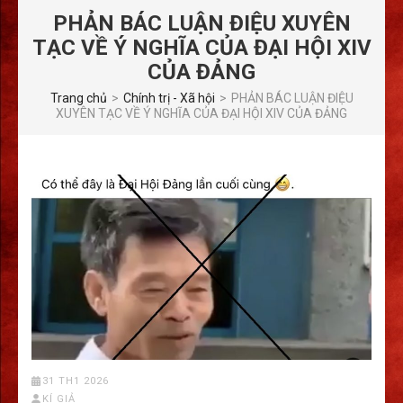
PHẢN BÁC LUẬN ĐIỆU XUYÊN
TẠC VỀ Ý NGHĨA CỦA ĐẠI HỘI XIV
CỦA ĐẢNG
Trang chủ
>
Chính trị - Xã hội
>
PHẢN BÁC LUẬN ĐIỆU
XUYÊN TẠC VỀ Ý NGHĨA CỦA ĐẠI HỘI XIV CỦA ĐẢNG
31 TH1 2026
KÍ GIẢ