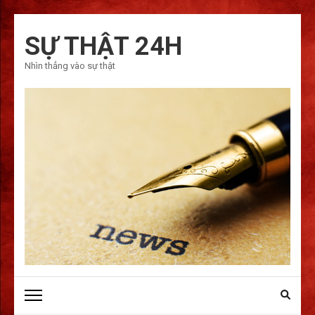
Bỏ
qua
SỰ THẬT 24H
và
Nhìn thẳng vào sự thật
tới
nội
dung
(ấn
Enter)