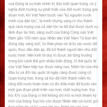
của Đảng là sự kiện chính trị đặc biệt quan trọng, có ý
nghĩa định hướng sự phát triển của đất nước trong giai
đoạn mới, khi Việt Nam bước vào “kỷ nguyên vươn
mình của dân tộc”, là minh chứng sáng rõ cho thành
quả cách mạng của cả dân tộc ta đã đạt được dưới sự
lãnh đạo tài tình, sáng suốt của Đảng Cộng sản Việt
Nam gần 100 năm qua. Nhân dân Việt Nam “rũ bùn lên
đứng dậy sáng loà”, từ thân phận nô lệ bị các nước đế
quốc, thực dân đàn áp, đã trở thành người làm chủ đất
nước mình. Nền kinh tế duy trì được đà tăng trưởng
trong bối cảnh thế giới nhiều biến động. Vị thế quốc tế
của Việt Nam tiếp tục được nâng cao. Niềm tin của nhà
đầu tư và đối tác quốc tế ngày càng được củng cố.
Quan trọng hơn, trong xã hội đã hình thành niềm tin
rằng đất nước hoàn toàn có đủ điều kiện để bước vào
một giai đoạn phát triển cao hơn, chất lượng hơn. Đại
hội XIV của Đảng vì thế không chỉ mở ra một nhiệm kỳ
mới của Đảng. Đại hội còn được Nhân dân cả nước gửi
trọn niềm tin và kỳ vọng lớn lao: Niềm tin vào con