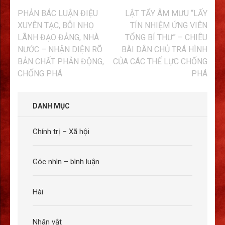
Điều
PHẢN BÁC LUẬN ĐIỆU
LẬT TẨY ÂM MƯU “LẤY
hướng
XUYÊN TẠC, BÔI NHỌ
TÍN NHIỆM ỨNG VIÊN
bài
LÃNH ĐẠO ĐẢNG, NHÀ
TỔNG BÍ THƯ” – CHIÊU
viết
NƯỚC – NHẬN DIỆN RÕ
BÀI DÂN CHỦ TRÁ HÌNH
BẢN CHẤT PHẢN ĐỘNG,
CỦA CÁC THẾ LỰC CHỐNG
CHỐNG PHÁ
PHÁ
DANH MỤC
Chính trị – Xã hội
Góc nhìn – bình luận
Hài
Nhân vật