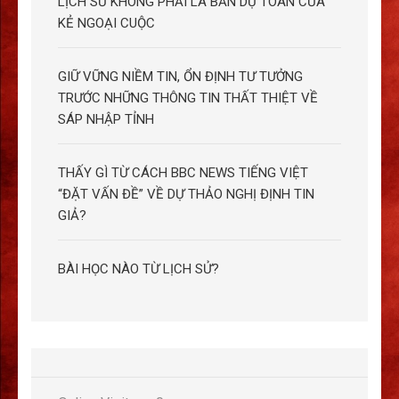
LỊCH SỬ KHÔNG PHẢI LÀ BẢN DỰ TOÁN CỦA
KẺ NGOẠI CUỘC
GIỮ VỮNG NIỀM TIN, ỔN ĐỊNH TƯ TƯỞNG
TRƯỚC NHỮNG THÔNG TIN THẤT THIỆT VỀ
SÁP NHẬP TỈNH
THẤY GÌ TỪ CÁCH BBC NEWS TIẾNG VIỆT
“ĐẶT VẤN ĐỀ” VỀ DỰ THẢO NGHỊ ĐỊNH TIN
GIẢ?
BÀI HỌC NÀO TỪ LỊCH SỬ?