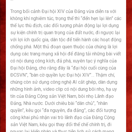
Trong bối cảnh Đại hội XIV của Đảng vừa diễn ra với
không khí nghiêm túc, trọng thể thì “đến hẹn lại lên” các
thế lực thù địch, các đối tượng phản động lại lợi dụng
sự kiện chính trị quan trọng của đất nước, đi ngược lại
với lợi ích quốc gia, dân tộc để tiến hành các hoạt động
chống phá. Một thủ đoạn quen thuộc của chúng là lợi
dụng các trang mạng xã hội để đăng tải những bài viết
có nội dung công kích, đả phá, xuyên tạc ý nghĩa của
Đại hội Đảng, cho rằng đây là “đại hội cuối cùng của
ĐCSVN”, “bàn cờ quyền lực Đại hội XIV”… Thậm chí,
chúng còn sử dụng công nghệ AI cắt ghép, dàn dựng
những hình ảnh, video clip có nội dung bôi nhọ, hạ uy
tín của Đảng Cộng sản Việt Nam, bôi nhọ Lãnh đạo
Đảng, Nhà nước. Dưới chiêu bài “dân chủ”, “nhân
quyền”, kêu gọi “đa nguyên, đa đảng”, các đối tượng
công khai phủ nhận vai trò lãnh đạo của Đảng Cộng
sản Việt Nam, kêu gọi thay đổi thể chế chính trị, đi
ngược lại Hiến pháp và thực tiễn lịch sử cách mạng