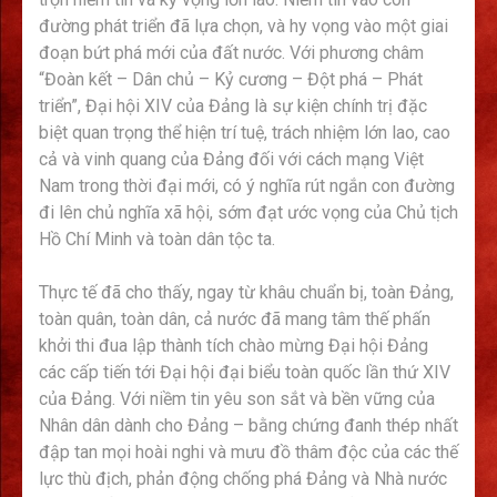
đường phát triển đã lựa chọn, và hy vọng vào một giai
đoạn bứt phá mới của đất nước. Với phương châm
“Đoàn kết – Dân chủ – Kỷ cương – Đột phá – Phát
triển”, Đại hội XIV của Đảng là sự kiện chính trị đặc
biệt quan trọng thể hiện trí tuệ, trách nhiệm lớn lao, cao
cả và vinh quang của Đảng đối với cách mạng Việt
Nam trong thời đại mới, có ý nghĩa rút ngắn con đường
đi lên chủ nghĩa xã hội, sớm đạt ước vọng của Chủ tịch
Hồ Chí Minh và toàn dân tộc ta.
Thực tế đã cho thấy, ngay từ khâu chuẩn bị, toàn Đảng,
toàn quân, toàn dân, cả nước đã mang tâm thế phấn
khởi thi đua lập thành tích chào mừng Đại hội Đảng
các cấp tiến tới Đại hội đại biểu toàn quốc lần thứ XIV
của Đảng. Với niềm tin yêu son sắt và bền vững của
Nhân dân dành cho Đảng – bằng chứng đanh thép nhất
đập tan mọi hoài nghi và mưu đồ thâm độc của các thế
lực thù địch, phản động chống phá Đảng và Nhà nước