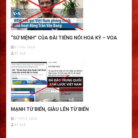
“SỨ MỆNH” CỦA ĐÀI TIẾNG NÓI HOA KỲ – VOA
6 TH6 2023
KÍ GIẢ
MẠNH TỪ BIỂN, GIÀU LÊN TỪ BIỂN
7 TH12 2022
KÍ GIẢ