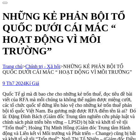
cho:
NHỮNG KẺ PHẢN BỘI TỔ
QUỐC DƯỚI CÁI MÁC “
HOẠT ĐỘNG VÌ MÔI
TRƯỜNG”
Trang chủ
>
Chính trị - Xã hội
>
NHỮNG KẺ PHẢN BỘI TỔ
QUỐC DƯỚI CÁI MÁC “ HOẠT ĐỘNG VÌ MÔI TRƯỜNG”
9 Th7 2024
Kí Giả
Quốc Tế gì mà đi bao che cho những kẻ trốn thuế, đọc tiêu đề bài
viết của RFA mà mỗi chúng ta không thể ngậm được miệng cười,
các tổ chức quốc tế đứng lên bảo vệ cho những kẻ trốn thuế phản
bội tổ quốc Việt Nam. Ba gương mặt được RFA điểm tên là ai? Đó
là: Đặng Đình Bách (Giám đốc Trung tâm nghiên cứu pháp luật và
chính sách phát triển bền vững – LPSD) bị bắt và khởi tố về tội
“Trốn thuế”; Hoàng Thị Minh Hồng (Giám đóc Trung tâm Hành
động và Liên kết vì Môi trường và Phát triển – Change) cũng bị bắt
và khởi tố về tội “Trốn thuế”; Ngô Thị Tố Nhiên – (Giám đốc Điều