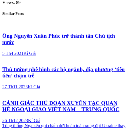
Views: 89
Similar Posts
Ông Nguyễn Xuân Phúc trở thành tân Chủ tịch
nước
5 Th4 2021
Kí Giả
Thủ tướng phê bình các bộ ngành, địa phương ‘tiêu
tiền’ chậm trễ
27 Th11 2023
Kí Giả
CẢNH GIÁC THỦ ĐOẠN XUYÊN TẠC QUAN
HỆ NGOẠI GIAO VIỆT NAM – TRUNG QUỐC
26 Th12 2023
Kí Giả
Điều
Tổng thống Nga kêu gọi chấm dứt hoàn toàn xung đột Ukraine thay