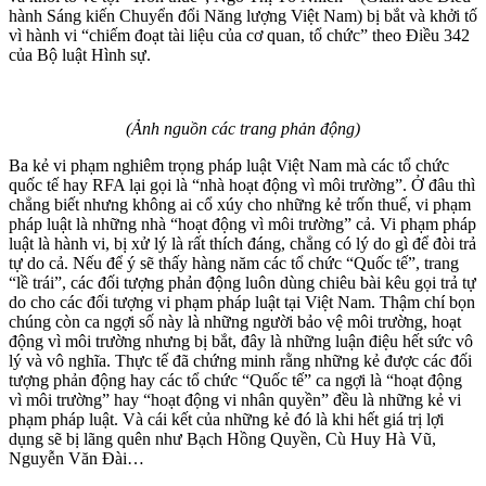
hành Sáng kiến Chuyển đổi Năng lượng Việt Nam) bị bắt và khởi tố
vì hành vi “chiếm đoạt tài liệu của cơ quan, tổ chức” theo Điều 342
của Bộ luật Hình sự.
(Ảnh nguồn các trang phản động)
Ba kẻ vi phạm nghiêm trọng pháp luật Việt Nam mà các tổ chức
quốc tế hay RFA lại gọi là “nhà hoạt động vì môi trường”. Ở đâu thì
chẳng biết nhưng không ai cổ xúy cho những kẻ trốn thuế, vi phạm
pháp luật là những nhà “hoạt động vì môi trường” cả. Vi phạm pháp
luật là hành vi, bị xử lý là rất thích đáng, chẳng có lý do gì để đòi trả
tự do cả. Nếu để ý sẽ thấy hàng năm các tổ chức “Quốc tế”, trang
“lề trái”, các đối tượng phản động luôn dùng chiêu bài kêu gọi trả tự
do cho các đối tượng vi phạm pháp luật tại Việt Nam. Thậm chí bọn
chúng còn ca ngợi số này là những người bảo vệ môi trường, hoạt
động vì môi trường nhưng bị bắt, đây là những luận điệu hết sức vô
lý và vô nghĩa. Thực tế đã chứng minh rằng những kẻ được các đối
tượng phản động hay các tổ chức “Quốc tế” ca ngợi là “hoạt động
vì môi trường” hay “hoạt động vi nhân quyền” đều là những kẻ vi
phạm pháp luật. Và cái kết của những kẻ đó là khi hết giá trị lợi
dụng sẽ bị lãng quên như Bạch Hồng Quyền, Cù Huy Hà Vũ,
Nguyễn Văn Đài…