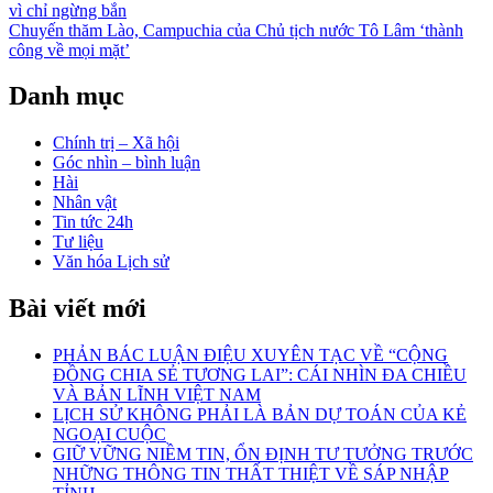
vì chỉ ngừng bắn
hướng
Chuyến thăm Lào, Campuchia của Chủ tịch nước Tô Lâm ‘thành
bài
công về mọi mặt’
viết
Danh mục
Chính trị – Xã hội
Góc nhìn – bình luận
Hài
Nhân vật
Tin tức 24h
Tư liệu
Văn hóa Lịch sử
Bài viết mới
PHẢN BÁC LUẬN ĐIỆU XUYÊN TẠC VỀ “CỘNG
ĐỒNG CHIA SẺ TƯƠNG LAI”: CÁI NHÌN ĐA CHIỀU
VÀ BẢN LĨNH VIỆT NAM
LỊCH SỬ KHÔNG PHẢI LÀ BẢN DỰ TOÁN CỦA KẺ
NGOẠI CUỘC
GIỮ VỮNG NIỀM TIN, ỔN ĐỊNH TƯ TƯỞNG TRƯỚC
NHỮNG THÔNG TIN THẤT THIỆT VỀ SÁP NHẬP