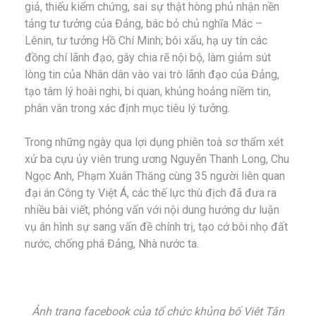
giả, thiếu kiểm chứng, sai sự thật hòng phủ nhận nền
tảng tư tưởng của Đảng, bác bỏ chủ nghĩa Mác –
Lênin, tư tưởng Hồ Chí Minh; bôi xấu, hạ uy tín các
đồng chí lãnh đạo, gây chia rẽ nội bộ, làm giảm sút
lòng tin của Nhân dân vào vai trò lãnh đạo của Đảng,
tạo tâm lý hoài nghi, bi quan, khủng hoảng niềm tin,
phân vân trong xác định mục tiêu lý tưởng.
Trong những ngày qua lợi dụng phiên toà sơ thẩm xét
xử ba cựu ủy viên trung ương Nguyễn Thanh Long, Chu
Ngọc Anh, Phạm Xuân Thăng cùng 35 người liên quan
đại án Công ty Việt Á, các thế lực thù địch đã đưa ra
nhiều bài viết, phỏng vấn với nội dung hướng dư luận
vụ án hình sự sang vấn đề chính trị, tạo cớ bôi nhọ đất
nước, chống phá Đảng, Nhà nước ta.
Ảnh trang facebook của tổ chức khủng bố Việt Tân