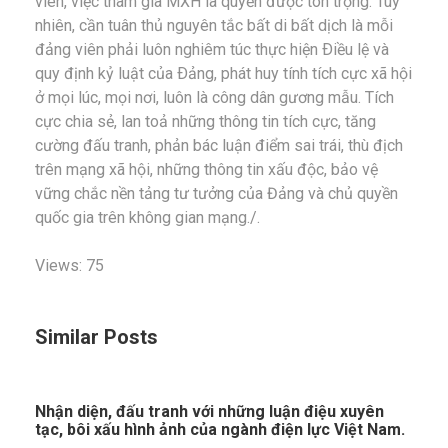
viên, việc tham gia MXH là quyền được tôn trọng. Tuy
nhiên, cần tuân thủ nguyên tắc bất di bất dịch là mỗi
đảng viên phải luôn nghiêm túc thực hiện Ðiều lệ và
quy định kỷ luật của Ðảng, phát huy tính tích cực xã hội
ở mọi lúc, mọi nơi, luôn là công dân gương mẫu. Tích
cực chia sẻ, lan toả những thông tin tích cực, tăng
cường đấu tranh, phản bác luận điểm sai trái, thù địch
trên mạng xã hội, những thông tin xấu độc, bảo vệ
vững chắc nền tảng tư tưởng của Đảng và chủ quyền
quốc gia trên không gian mạng./.
Views: 75
Similar Posts
Nhận diện, đấu tranh với những luận điệu xuyên
tạc, bôi xấu hình ảnh của ngành điện lực Việt Nam.