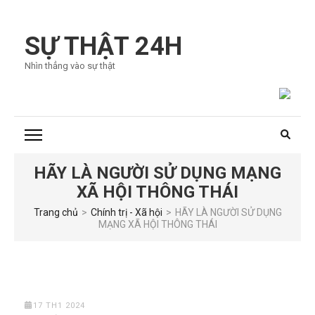
Bỏ
qua
SỰ THẬT 24H
và
Nhìn thẳng vào sự thật
tới
nội
dung
(ấn
Enter)
HÃY LÀ NGƯỜI SỬ DỤNG MẠNG
XÃ HỘI THÔNG THÁI
Trang chủ
>
Chính trị - Xã hội
>
HÃY LÀ NGƯỜI SỬ DỤNG
MẠNG XÃ HỘI THÔNG THÁI
17 TH1 2024