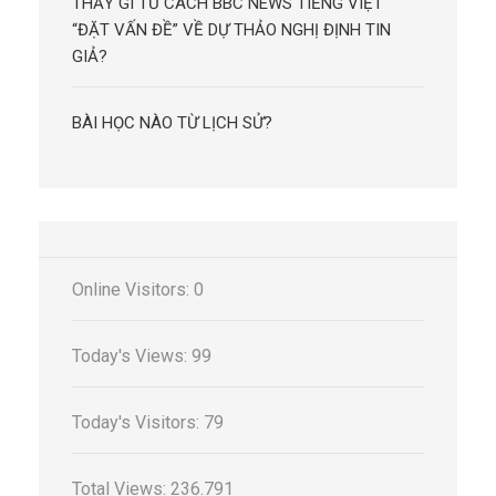
THẤY GÌ TỪ CÁCH BBC NEWS TIẾNG VIỆT
“ĐẶT VẤN ĐỀ” VỀ DỰ THẢO NGHỊ ĐỊNH TIN
GIẢ?
BÀI HỌC NÀO TỪ LỊCH SỬ?
Online Visitors:
0
Today's Views:
99
Today's Visitors:
79
Total Views:
236.791