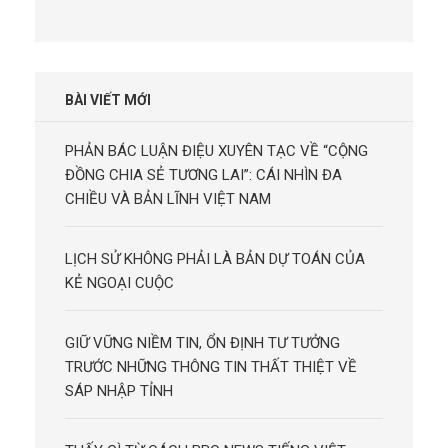
BÀI VIẾT MỚI
PHẢN BÁC LUẬN ĐIỆU XUYÊN TẠC VỀ “CỘNG
ĐỒNG CHIA SẺ TƯƠNG LAI”: CÁI NHÌN ĐA
CHIỀU VÀ BẢN LĨNH VIỆT NAM
LỊCH SỬ KHÔNG PHẢI LÀ BẢN DỰ TOÁN CỦA
KẺ NGOẠI CUỘC
GIỮ VỮNG NIỀM TIN, ỔN ĐỊNH TƯ TƯỞNG
TRƯỚC NHỮNG THÔNG TIN THẤT THIỆT VỀ
SÁP NHẬP TỈNH