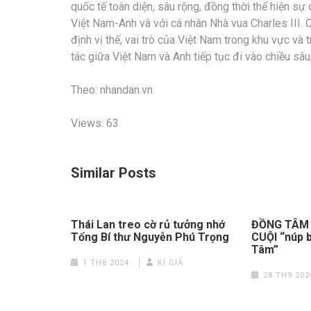
quốc tế toàn diện, sâu rộng, đồng thời thể hiện sự
Việt Nam-Anh và với cá nhân Nhà vua Charles III.
định vị thế, vai trò của Việt Nam trong khu vực và 
tác giữa Việt Nam và Anh tiếp tục đi vào chiều sâu,
Theo: nhandan.vn
Views: 63
Similar Posts
Thái Lan treo cờ rủ tưởng nhớ
ĐỒNG TÂM
Tổng Bí thư Nguyễn Phú Trọng
CUỘI “núp 
Tâm”
1 TH8 2024
KÍ GIẢ
28 TH9 202