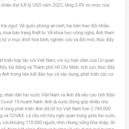
 chiều đạt 6,8 tỷ USD năm 2022, tăng 3,4% so mức của
trái ngọt. Về quốc phòng-an ninh, hai bên trao đổi nhiều
n, mua bán trang thiết bị. Về khoa học-công nghệ, Anh tham
tử vì mục đích hòa bình, nghiên cứu và đổi mới, thúc đẩy
t triển hợp tác với Việt Nam, với sự hiện diện của Cơ quan
 Nội, Đà Nẵng và Thành phố Hồ Chí Minh; tích cực thúc đẩy
Anh trong liên kết đào tạo và xây dựng, phát triển các cơ
ẹp, nhân dân hai nước Việt Nam và Anh đã nêu cao tinh thần
ch Covid-19 hoành hành. Anh là nước đóng góp nhiều cho
 cùng phát triển. Anh đã hỗ trợ Việt Nam hơn 2.749.000
 và COVAX. Là cầu nối hữu nghị quan trọng giữa hai nước,
, với khoảng 110.000 người, nhìn chung sống hòa nhập, ổn