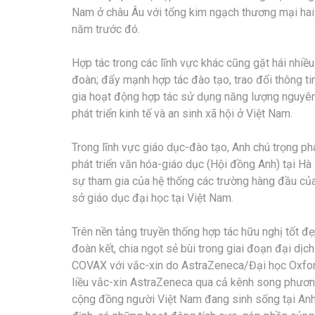
Nam ở châu Âu với tổng kim ngạch thương mại hai
năm trước đó.
Hợp tác trong các lĩnh vực khác cũng gặt hái nhiều 
đoàn; đẩy mạnh hợp tác đào tạo, trao đổi thông ti
gia hoạt động hợp tác sử dụng năng lượng nguyên 
phát triển kinh tế và an sinh xã hội ở Việt Nam.
Trong lĩnh vực giáo dục-đào tạo, Anh chú trọng phá
phát triển văn hóa-giáo dục (Hội đồng Anh) tại Hà
sự tham gia của hệ thống các trường hàng đầu của 
sở giáo dục đại học tại Việt Nam.
Trên nền tảng truyền thống hợp tác hữu nghị tốt đ
đoàn kết, chia ngọt sẻ bùi trong giai đoạn đại dị
COVAX với vắc-xin do AstraZeneca/Đại học Oxford
liều vắc-xin AstraZeneca qua cả kênh song phương
cộng đồng người Việt Nam đang sinh sống tại Anh