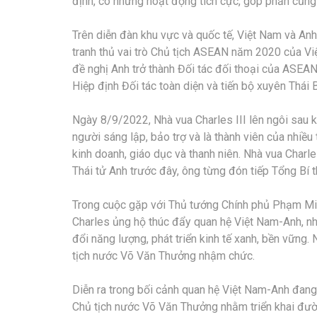
định, có những hoạt động tích cực, góp phần củn
Trên diễn đàn khu vực và quốc tế, Việt Nam và Anh
tranh thủ vai trò Chủ tịch ASEAN năm 2020 của V
đề nghị Anh trở thành Đối tác đối thoại của ASEAN 
Hiệp định Đối tác toàn diện và tiến bộ xuyên Thá
Ngày 8/9/2022, Nhà vua Charles III lên ngôi sau kh
người sáng lập, bảo trợ và là thành viên của nhiều
kinh doanh, giáo dục và thanh niên. Nhà vua Charle
Thái tử Anh trước đây, ông từng đón tiếp Tổng Bí
Trong cuộc gặp với Thủ tướng Chính phủ Phạm Min
Charles ủng hộ thúc đẩy quan hệ Việt Nam-Anh, nhấ
đổi năng lượng, phát triển kinh tế xanh, bền vững.
tịch nước Võ Văn Thưởng nhậm chức.
Diễn ra trong bối cảnh quan hệ Việt Nam-Anh đang 
Chủ tịch nước Võ Văn Thưởng nhằm triển khai đườn