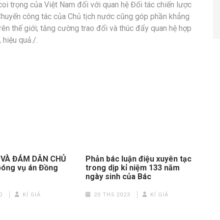
 coi trọng của Việt Nam đối với quan hệ Đối tác chiến lược
 Chuyến công tác của Chủ tịch nước cũng góp phần khẳng
trên thế giới; tăng cường trao đổi và thúc đẩy quan hệ hợp
 hiệu quả./.
 VÀ ĐÁM DÂN CHỦ
Phản bác luận điệu xuyên tạc
bóng vụ án Đồng
trong dịp kỉ niệm 133 năm
ngày sinh của Bác
0
KÍ GIẢ
20 TH5 2023
KÍ GIẢ