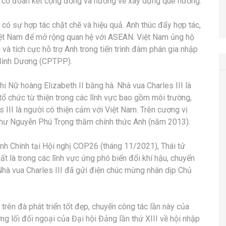
g cố đoàn kết cộng đồng và hướng về xây dựng quê hương.
 có sự hợp tác chặt chẽ và hiệu quả. Anh thúc đẩy hợp tác,
iệt Nam để mở rộng quan hệ với ASEAN. Việt Nam ủng hộ
và tích cực hỗ trợ Anh trong tiến trình đàm phán gia nhập
i Bình Dương (CPTPP).
i Nữ hoàng Elizabeth II băng hà. Nhà vua Charles III là
 tổ chức từ thiện trong các lĩnh vực bao gồm môi trường,
s III là người có thiện cảm với Việt Nam. Trên cương vị
 thư Nguyễn Phú Trọng thăm chính thức Anh (năm 2013).
h Chính tại Hội nghị COP26 (tháng 11/2021), Thái tử
t là trong các lĩnh vực ứng phó biến đổi khí hậu, chuyển
 Nhà vua Charles III đã gửi điện chúc mừng nhân dịp Chủ
trên đà phát triển tốt đẹp, chuyến công tác lần này của
g lối đối ngoại của Đại hội Đảng lần thứ XIII về hội nhập