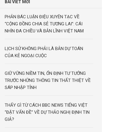
BÀI VIẾT MỚI
PHẢN BÁC LUẬN ĐIỆU XUYÊN TẠC VỀ
“CỘNG ĐỒNG CHIA SẺ TƯƠNG LAI”: CÁI
NHÌN ĐA CHIỀU VÀ BẢN LĨNH VIỆT NAM
LỊCH SỬ KHÔNG PHẢI LÀ BẢN DỰ TOÁN
CỦA KẺ NGOẠI CUỘC
GIỮ VỮNG NIỀM TIN, ỔN ĐỊNH TƯ TƯỞNG
TRƯỚC NHỮNG THÔNG TIN THẤT THIỆT VỀ
SÁP NHẬP TỈNH
THẤY GÌ TỪ CÁCH BBC NEWS TIẾNG VIỆT
“ĐẶT VẤN ĐỀ” VỀ DỰ THẢO NGHỊ ĐỊNH TIN
GIẢ?