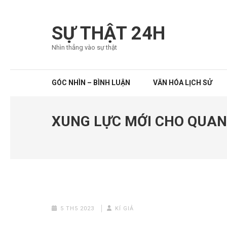
Bỏ
qua
SỰ THẬT 24H
và
Nhìn thẳng vào sự thật
tới
nội
dung
GÓC NHÌN – BÌNH LUẬN
VĂN HÓA LỊCH SỬ
(ấn
Enter)
XUNG LỰC MỚI CHO QUAN
5 TH5 2023
KÍ GIẢ