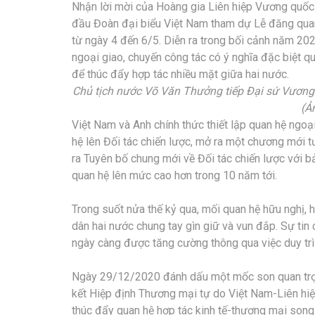
Nhận lời mời của Hoàng gia Liên hiệp Vương quốc 
đầu Đoàn đại biểu Việt Nam tham dự Lễ đăng quang
từ ngày 4 đến 6/5. Diễn ra trong bối cảnh năm 20
ngoại giao, chuyến công tác có ý nghĩa đặc biệt qu
để thúc đẩy hợp tác nhiều mặt giữa hai nước.
Chủ tịch nước Võ Văn Thưởng tiếp Đại sứ Vương q
(Ả
Việt Nam và Anh chính thức thiết lập quan hệ ngo
hệ lên Đối tác chiến lược, mở ra một chương mới 
ra Tuyên bố chung mới về Đối tác chiến lược với b
quan hệ lên mức cao hơn trong 10 năm tới.
Trong suốt nửa thế kỷ qua, mối quan hệ hữu nghị,
dân hai nước chung tay gìn giữ và vun đắp. Sự tin c
ngày càng được tăng cường thông qua việc duy trì 
Ngày 29/12/2020 đánh dấu một mốc son quan trọn
kết Hiệp định Thương mại tự do Việt Nam-Liên hi
thúc đẩy quan hệ hợp tác kinh tế-thương mại song 