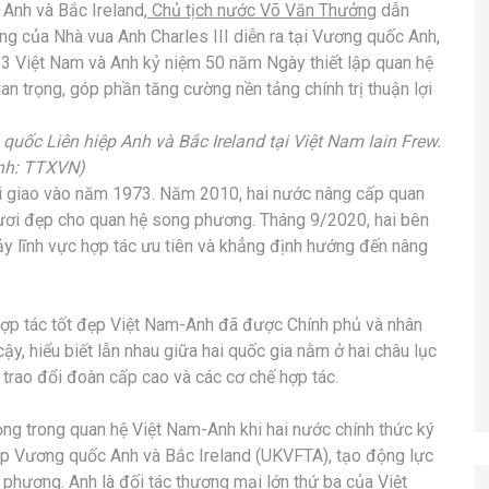
Anh và Bắc Ireland,
Chủ tịch nước Võ Văn Thưởng
dẫn
 của Nhà vua Anh Charles III diễn ra tại Vương quốc Anh,
23 Việt Nam và Anh kỷ niệm 50 năm Ngày thiết lập quan hệ
an trọng, góp phần tăng cường nền tảng chính trị thuận lợi
uốc Liên hiệp Anh và Bắc Ireland tại Việt Nam Iain Frew.
nh: TTXVN)
ại giao vào năm 1973. Năm 2010, hai nước nâng cấp quan
tươi đẹp cho quan hệ song phương. Tháng 9/2020, hai bên
ảy lĩnh vực hợp tác ưu tiên và khẳng định hướng đến nâng
 hợp tác tốt đẹp Việt Nam-Anh đã được Chính phủ và nhân
ậy, hiểu biết lẫn nhau giữa hai quốc gia nằm ở hai châu lục
trao đổi đoàn cấp cao và các cơ chế hợp tác.
g trong quan hệ Việt Nam-Anh khi hai nước chính thức ký
ệp Vương quốc Anh và Bắc Ireland (UKVFTA), tạo động lực
phương. Anh là đối tác thương mại lớn thứ ba của Việt