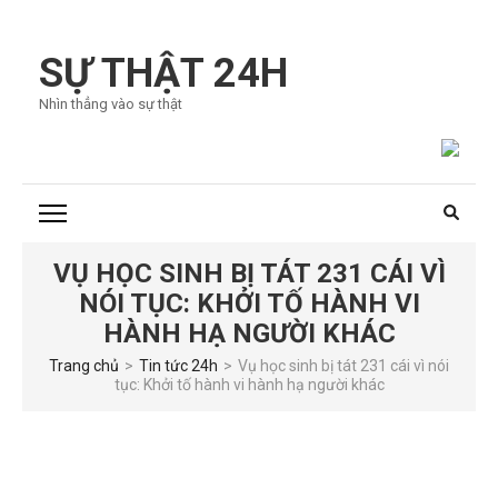
Bỏ
qua
SỰ THẬT 24H
và
Nhìn thẳng vào sự thật
tới
nội
dung
(ấn
Enter)
VỤ HỌC SINH BỊ TÁT 231 CÁI VÌ
NÓI TỤC: KHỞI TỐ HÀNH VI
HÀNH HẠ NGƯỜI KHÁC
Trang chủ
>
Tin tức 24h
>
Vụ học sinh bị tát 231 cái vì nói
tục: Khởi tố hành vi hành hạ người khác