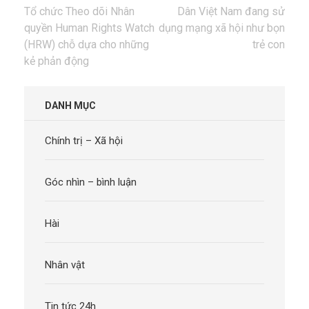
Điều
Tổ chức Theo dõi Nhân
Dân Việt Nam đang sử
hướng
quyền Human Rights Watch
dụng mạng xã hội như bọn
bài
(HRW) chỗ dựa cho những
trẻ con
viết
kẻ phản động
DANH MỤC
Chính trị – Xã hội
Góc nhìn – bình luận
Hài
Nhân vật
Tin tức 24h