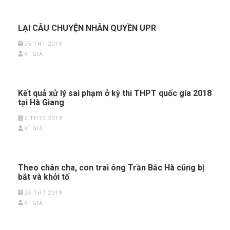
LẠI CÂU CHUYỆN NHÂN QUYỀN UPR
25 TH1 2019
KÍ GIẢ
Kết quả xử lý sai phạm ở kỳ thi THPT quốc gia 2018
tại Hà Giang
2 TH10 2019
KÍ GIẢ
Theo chân cha, con trai ông Trần Bắc Hà cũng bị
bắt và khởi tố
25 TH7 2019
KÍ GIẢ