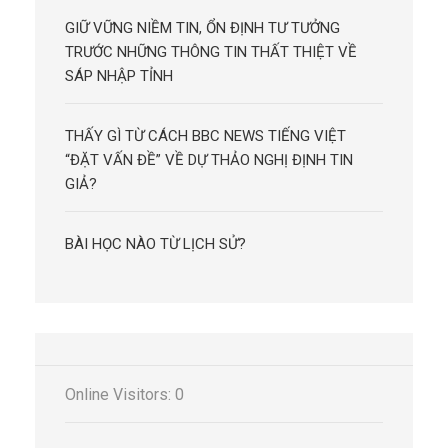
GIỮ VỮNG NIỀM TIN, ỔN ĐỊNH TƯ TƯỞNG
TRƯỚC NHỮNG THÔNG TIN THẤT THIỆT VỀ
SÁP NHẬP TỈNH
THẤY GÌ TỪ CÁCH BBC NEWS TIẾNG VIỆT
“ĐẶT VẤN ĐỀ” VỀ DỰ THẢO NGHỊ ĐỊNH TIN
GIẢ?
BÀI HỌC NÀO TỪ LỊCH SỬ?
Online Visitors:
0